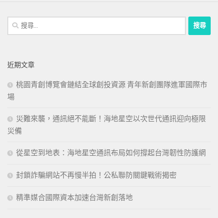
搜
尋
關
鍵
近期文章
字:
桃園青創博覽會鏈結全球創投資源 青年新創團隊進軍國際市
場
災難來襲，通訊絕不能斷！海地星空以次世代通訊迎向極限
災備
從星空到地表：海地星空通訊布局如何撐起台灣韌性防護網
封鎖詐騙網站不再慢半拍！公私聯防關鍵戰術揭密
精準媒合國際資本加速台灣新創落地