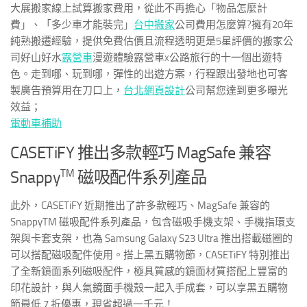
大展搬家線上試算搬家費用，從此不再擔心「物品怎麼計
費」、「多少車才能裝完」
台中搬家
公司費用怎麼算?擁有20年
純熟搬遷經驗，提供免費估價且流程透明更是5星評價的搬家公
司好山好水
露營車
漫遊體驗露營車x公路旅行的十一個出遊特
色。走到哪、玩到哪，彈性的出遊方案，行程跟出發地也可客
製廣告預算用在刀口上，
台北網頁設計
公司幫您達到更多曝光
效益；
電動車補助
CASETiFY 推出多款輕巧 MagSafe 兼容
TM
Snappy
磁吸配件系列產品
此外，CASETiFY 近期推出了許多款輕巧、MagSafe 兼容的
Snappy
TM
磁吸配件系列產品，包含磁吸手機支架、手機指環支
架與卡套支架，也為 Samsung Galaxy S23 Ultra 推出搭載磁圈的
可以搭配磁吸配件使用。搭上黑五購物節，CASETiFY 特別推出
了全新鏡面系列磁吸配件，極具質感的鏡面材質搭配上豐富的
印花設計，與人氣鏡面手機殼一起入手成套，可以享黑五購物
節最低 7 折優惠，現省超過一千元！