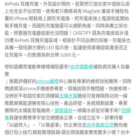
AirPods 耳機充電。
外型設計簡約，就算把它放在家中或辦公桌
上也完全不佔空間，使用者只需將具有 MagSafe 兼容手機殼包
覆的 iPhone 輕鬆吸上圓形充電盤，把充電座接上電源就能開始
幫手機充電，而圓形充電盤還可以調節角度，同時具備立架功
能，想要邊充電邊追劇也沒問題！CASETiFY 還為充電座設計淺
凹槽 AirPods 耳機充電區域，相容於不同品牌的耳機，充電座也
具備一個低調方便的 LED 指示燈，能讓使用者確認裝置是否正
在充電中。
的售價為新台幣 3,050 元。
想知道購買電動車哪裡補助最多?
台中電動車
補助資訊懶人包彙
整
；推薦評價好的
iphone維修
中心擁有專業的維修技術團隊，同時
聘請資深iphone手機維修專家，現場說明手機問題，快速修理，
沒修好不收錢住家的頂樓裝
太陽光電
聽說可發揮隔熱功效一線
推薦東陽能源擁有核心技術、產品研發、系統規劃設置、專業
團隊的太陽能發電廠商。
網頁設計
一頭霧水該從何著手呢?
回頭
車
貨運收費標準宇安交通關係企業，自成立迄今，即秉持著
「以誠待人」、「以實處事」的企業信念
台中搬家公司
教你幾
個打包小技巧,輕鬆整理裝箱!還在煩惱搬家費用要多少哪？台中