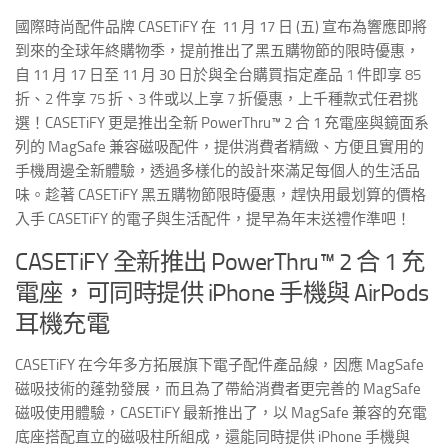
國際時尚配件品牌 CASETiFY 在 11 月 17 日 (五) 宣布為響應即將
到來的全球年終購物季，提前推出了黑五購物節的限時優惠，
自 11 月 17 日至 11 月 30 日於
與全台
購買
指定產品 1 件即享 85
折、2 件享 75 折、3 件或以上享 7 折優惠
，上千種款式任君挑
選！CASETiFY 更是推出全新 PowerThru™ 2 合 1 充電座與鏡面系
列的 MagSafe 兼容磁吸配件，提供消費者精緻、方便且實用的
手機周邊全新體驗，透過多樣化的設計來滿足每個人的生活品
味。趁著 CASETiFY 黑五購物節限時優惠，趕快用最划算的價格
入手 CASETiFY 的電子與生活配件，提早為年末送禮作準吧！
CASETiFY 全新推出 PowerThru™ 2 合 1 充
電座，可同時提供 iPhone 手機與 AirPods
耳機充電
CASETiFY 在今年多方拓展旗下電子配件產品線，因應 MagSafe
磁吸技術的蓬勃發展，而且為了帶給消費者更完善的 MagSafe
磁吸使用體驗，CASETiFY 最新推出了
，以 MagSafe 兼容的充電
底座搭配直立的磁吸柱所組成，還能同時提供 iPhone 手機與