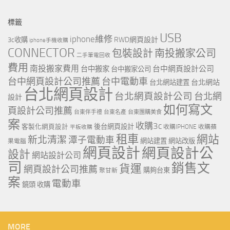
標籤
USB
iphone維修
RWD網頁設計
3c收購
iphone手機收購
CONNECTOR
包裝設計
南投搬家公司
二手筆電回收
費用
南投搬家費用
台中網頁設計公司
台中搬家
台中搬家公司
台中網頁設計公司推薦
台中電動車
台北網站
台北網站建置
台北網頁設計
台北網頁設計公司
台北網
設計
如何寫文
頁設計公司推薦
台東伴手禮
台東名產
台東團購美食
案
收購3c
客製化網頁設計
後台網頁設計
收購IPHONE
收購蘋
平板收購
租車
網站
新北清潔
潭子電動車
網站建置
網站改版
果電腦
網頁設計
網頁設計公
設計
網站設計公司
司
銷售文
貨運
網頁設計公司推薦
購夠台東
聚甘新
案
電動車
鏡頭 收購
MORE