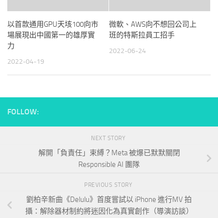
以首款通用GPU天垓100向市
微軟、AWS向不想回公司上
場展現出中國第一的雄厚實
班的特斯拉員工招手
力
2022-06-24
2022-04-19
FOLLOW:
NEXT STORY
解開「負責任」束縛？Meta 被爆已默默關閉
Responsible AI 團隊
PREVIOUS STORY
劉柏辛新曲《Delulu》首度嘗試以 iPhone 進行MV 拍
攝：解除器材制約將迷因化為真實創作（導演訪談）