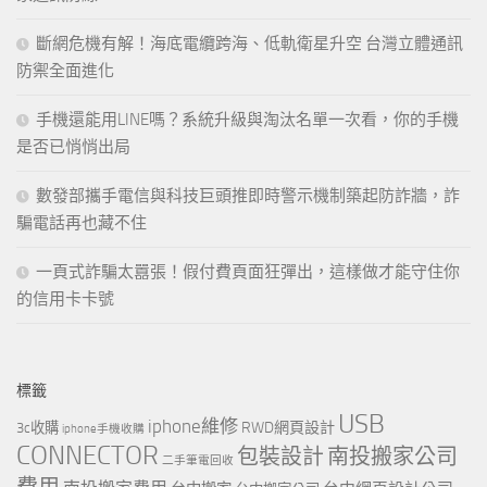
斷網危機有解！海底電纜跨海、低軌衛星升空 台灣立體通訊
防禦全面進化
手機還能用LINE嗎？系統升級與淘汰名單一次看，你的手機
是否已悄悄出局
數發部攜手電信與科技巨頭推即時警示機制築起防詐牆，詐
騙電話再也藏不住
一頁式詐騙太囂張！假付費頁面狂彈出，這樣做才能守住你
的信用卡卡號
標籤
USB
iphone維修
RWD網頁設計
3c收購
iphone手機收購
CONNECTOR
包裝設計
南投搬家公司
二手筆電回收