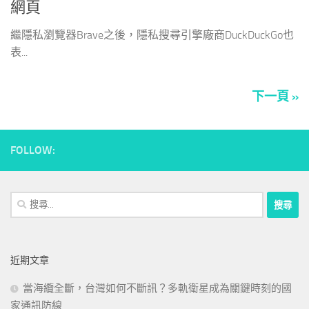
網頁
繼隱私瀏覽器Brave之後，隱私搜尋引擎廠商DuckDuckGo也
表...
下一頁 »
FOLLOW:
搜
尋
關
鍵
近期文章
字:
當海纜全斷，台灣如何不斷訊？多軌衛星成為關鍵時刻的國
家通訊防線