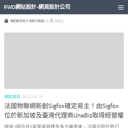
RWD網站設計-網頁設計公司
Skip to content
MONTHLY ARCHIVE:
5 月 2022
網路資訊
2022-05-31
法國物聯網新創Sigfox確定易主！由Sigfox
位於新加坡及臺灣代理商UnaBiz取得經營權
經過3個月共9家業者競標及多方審查後，法國法院於昨日