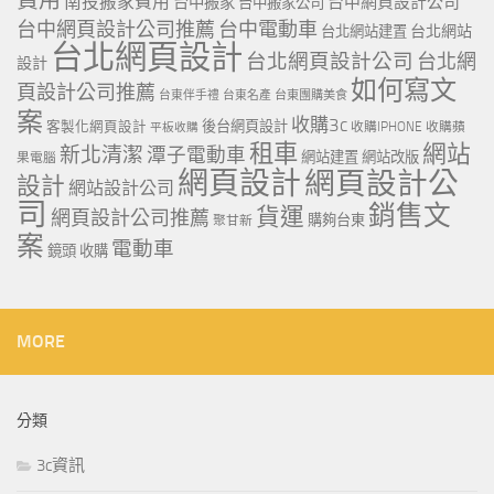
費用
南投搬家費用
台中網頁設計公司
台中搬家
台中搬家公司
台中網頁設計公司推薦
台中電動車
台北網站
台北網站建置
台北網頁設計
台北網頁設計公司
台北網
設計
如何寫文
頁設計公司推薦
台東伴手禮
台東名產
台東團購美食
案
收購3c
客製化網頁設計
後台網頁設計
收購IPHONE
收購蘋
平板收購
租車
網站
新北清潔
潭子電動車
網站建置
網站改版
果電腦
網頁設計
網頁設計公
設計
網站設計公司
司
銷售文
貨運
網頁設計公司推薦
購夠台東
聚甘新
案
電動車
鏡頭 收購
MORE
分類
3c資訊