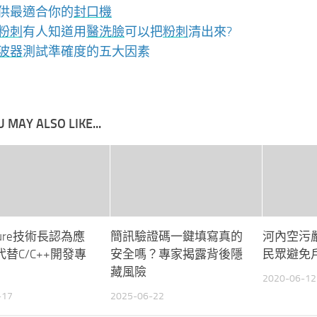
供最適合你的
封口機
粉刺
有人知道用
醫洗臉
可以把
粉刺
清出來?
波器
測試準確度的五大因素
 MAY ALSO LIKE...
ure技術長認為應
簡訊驗證碼一鍵填寫真的
河內空污
t代替C/C++開發專
安全嗎？專家揭露背後隱
民眾避免
藏風險
2020-06-12
-17
2025-06-22