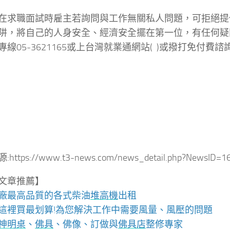
在求職面試時雇主若詢問與工作無關私人問題，可拒絕提
阱，將自己的人身安全、經濟安全擺在第一位，有任何疑
線05-3621165或上台灣就業通網站( )或撥打免付費諮詢專
:
ttps://www.t3-news.com/news_detail.php?NewsID=1
文章推薦】
廠最高品質的各式柴油
堆高機
出租
這裡買最划算!為您解決工作中需要風量、風壓的問題
神明桌
、
佛具
、佛像、訂做與
佛具店
整修專家