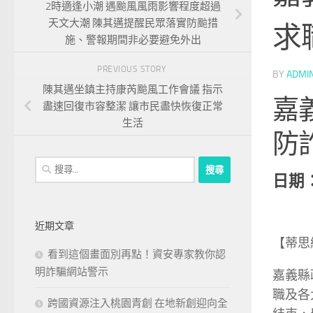
2時適逢小潮 遇颱風風雨影響程度超過
天文大潮 陳其邁提醒民眾落實防颱措
求
施、警報期間非必要避免外出
PREVIOUS STORY
BY
ADMI
陳其邁坐鎮主持康芮颱風工作會議 指示
嘉
盡速回復市容整潔 讓市民盡快恢復正常
生活
防
搜
日期：2
尋
關
鍵
近期文章
字:
【蒂思綠
看到這個畫面別再點！資安專家教你認
明詐騙網站警示
嘉義縣
職及各
跨國資源注入桃園青創 在地新創迎向全