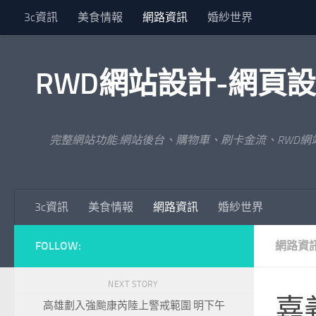
3c資訊
美食情報
網路資訊
婚紗世界
Skip to content
RWD網站設計-網頁
完整網站功能:網站後台、購物車、刷卡金流、RWD
3c資訊
美食情報
網路資訊
婚紗世界
FOLLOW:
網路資
NEXT STORY
嘉
高雄劃入強颱康芮陸上警戒範圍 明下午