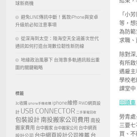
結束，
球新商機
「小芳
避免LINE傳訊中斷！舊款iPhone與安卓
等，想
升級前必知注意事項
為防範
從深海到太空：陸海空天全涵蓋次世代
求職、
通訊如何打造台灣數位韌性新防線
除對深
地緣政治風暴下 台灣靠多軌通訊殺出重
有所啟
圍的關鍵戰略
遇雇主
學校老
課堂中
標籤
回頭車
iphone維修
RWD網頁設
3c收購
iphone手機收購
USB CONNECTOR
計
二手筆電回收
勞青處
包裝設計
南投搬家公司費用
南投
三要七
搬家費用
台中網頁
台中搬家
台中搬家公司
買、不
台中網頁設計公司推薦
台
設計公司