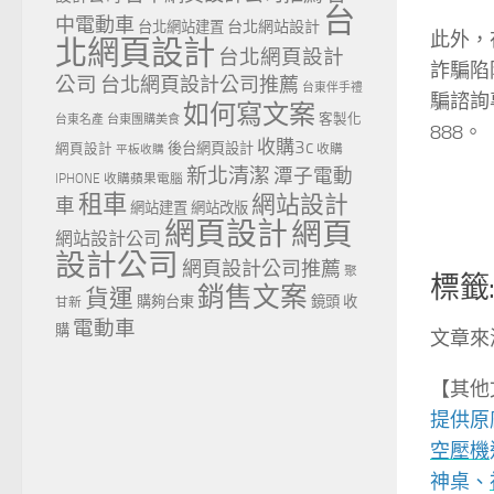
台
中電動車
台北網站設計
台北網站建置
此外，
北網頁設計
台北網頁設計
詐騙陷
公司
台北網頁設計公司推薦
台東伴手禮
騙諮詢專
如何寫文案
客製化
台東名產
台東團購美食
888。
收購3c
網頁設計
後台網頁設計
收購
平板收購
新北清潔
潭子電動
IPHONE
收購蘋果電腦
租車
網站設計
車
網站建置
網站改版
網頁設計
網頁
網站設計公司
設計公司
網頁設計公司推薦
聚
標籤
銷售文案
貨運
購夠台東
鏡頭 收
甘新
電動車
購
文章來源:h
【其他
提供原
空壓機
神桌、