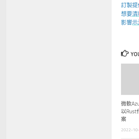
訂製提
想要
清
影響
示
YOU
微軟Az
以Rus
案
2022-10