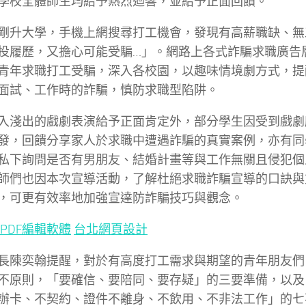
學校全體師生均給予熱烈迴響，並給予正面回饋。
剛升大學，手機上網搜尋打工機會，發現有高薪職缺、無
投履歷，又擔心可能受騙…」。網路上各式詐騙求職廣告
青年求職打工受騙，深入各校園，以趣味情境劇方式，提
面試、工作時的詐騙，慎防求職型陷阱。
入淺出的戲劇表演給予正面肯定外，部分學生因受到戲劇
發，回饋分享家人於求職中遭遇詐騙的真實案例，亦有同
私下詢問是否有男朋友、結婚計畫等與工作無關且侵犯個
師們也因本次宣導活動，了解杜絕求職詐騙宣導的口訣與
，可更有效率地加強宣達防詐騙技巧與觀念。
PDF編輯軟體
台北網頁設計
長陳奕翰提醒，對於有高度打工需求與期望的青年朋友們
不原則，「要確信、要陪同、要存疑」的三要準備，以及
辦卡、不契約、證件不離身、不飲用、不非法工作」的七