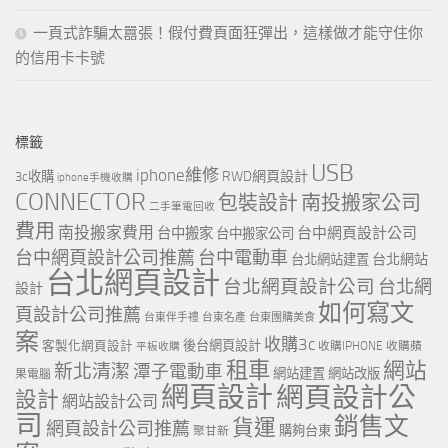
一頁式詐騙太囂張！假付費頁面狂彈出，這樣做才能守住你
的信用卡卡號
標籤
USB
iphone維修
RWD網頁設計
3c收購
iphone手機收購
CONNECTOR
包裝設計
南投搬家公司
二手筆電回收
費用
南投搬家費用
台中網頁設計公司
台中搬家
台中搬家公司
台中網頁設計公司推薦
台中電動車
台北網站
台北網站建置
台北網頁設計
台北網頁設計公司
台北網
設計
如何寫文
頁設計公司推薦
台東伴手禮
台東名產
台東團購美食
案
收購3c
客製化網頁設計
後台網頁設計
收購IPHONE
收購蘋
平板收購
租車
網站
新北清潔
潭子電動車
網站建置
網站改版
果電腦
網頁設計
網頁設計公
設計
網站設計公司
司
銷售文
貨運
網頁設計公司推薦
購夠台東
聚甘新