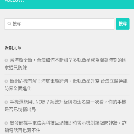
FOLLOW:
搜
尋
關
鍵
近期文章
字:
當海纜全斷，台灣如何不斷訊？多軌衛星成為關鍵時刻的國
家通訊防線
斷網危機有解！海底電纜跨海、低軌衛星升空 台灣立體通訊
防禦全面進化
手機還能用LINE嗎？系統升級與淘汰名單一次看，你的手機
是否已悄悄出局
數發部攜手電信與科技巨頭推即時警示機制築起防詐牆，詐
騙電話再也藏不住