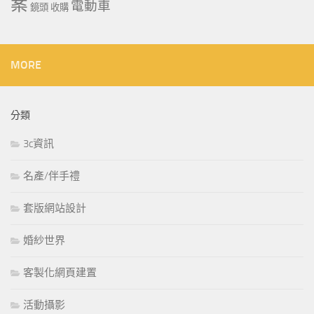
案
電動車
鏡頭 收購
MORE
分類
3c資訊
名產/伴手禮
套版網站設計
婚紗世界
客製化網頁建置
活動攝影