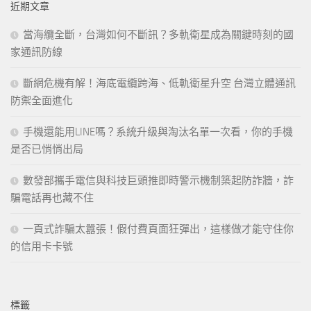
近期文章
字:
當海纜全斷，台灣如何不斷訊？多軌衛星成為關鍵時刻的國
家通訊防線
斷網危機有解！海底電纜跨海、低軌衛星升空 台灣立體通訊
防禦全面進化
手機還能用LINE嗎？系統升級與淘汰名單一次看，你的手機
是否已悄悄出局
數發部攜手電信與科技巨頭推即時警示機制築起防詐牆，詐
騙電話再也藏不住
一頁式詐騙太囂張！假付費頁面狂彈出，這樣做才能守住你
的信用卡卡號
標籤