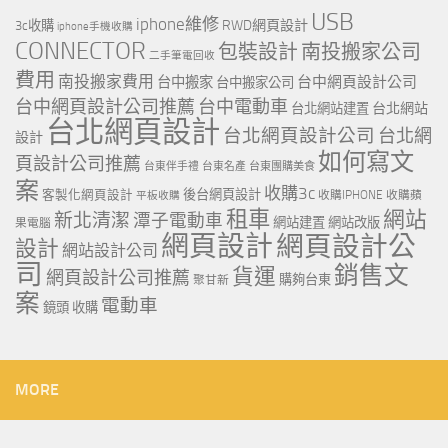
USB
iphone維修
RWD網頁設計
3c收購
iphone手機收購
CONNECTOR
包裝設計
南投搬家公司
二手筆電回收
費用
南投搬家費用
台中網頁設計公司
台中搬家
台中搬家公司
台中網頁設計公司推薦
台中電動車
台北網站
台北網站建置
台北網頁設計
台北網頁設計公司
台北網
設計
如何寫文
頁設計公司推薦
台東伴手禮
台東名產
台東團購美食
案
收購3c
客製化網頁設計
後台網頁設計
收購IPHONE
收購蘋
平板收購
租車
網站
新北清潔
潭子電動車
網站建置
網站改版
果電腦
網頁設計
網頁設計公
設計
網站設計公司
司
銷售文
貨運
網頁設計公司推薦
購夠台東
聚甘新
案
電動車
鏡頭 收購
MORE