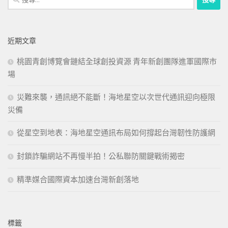
尋
關
鍵
近期文章
字:
桃園青創博覽會鏈結全球創投資源 青年新創團隊進軍國際市
場
災難來襲，通訊絕不能斷！海地星空以次世代通訊迎向極限
災備
從星空到地表：海地星空通訊布局如何撐起台灣韌性防護網
封鎖詐騙網站不再慢半拍！公私聯防關鍵戰術揭密
精準媒合國際資本加速台灣新創落地
標籤