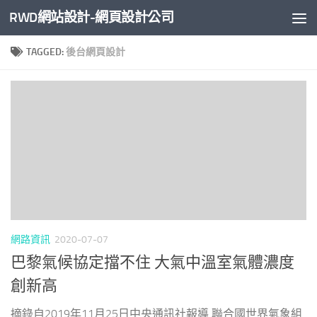
RWD網站設計-網頁設計公司
Skip to content
TAGGED:
後台網頁設計
網路資訊
2020-07-07
巴黎氣候協定擋不住 大氣中溫室氣體濃度
創新高
摘錄自2019年11月25日中央通訊社報導 聯合國世界氣象組