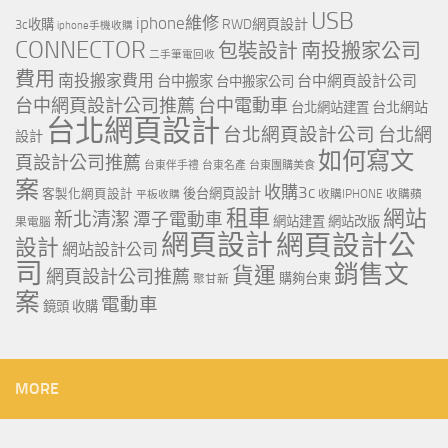
USB
iphone維修
RWD網頁設計
3c收購
iphone手機收購
CONNECTOR
包裝設計
南投搬家公司
二手筆電回收
費用
南投搬家費用
台中網頁設計公司
台中搬家
台中搬家公司
台中網頁設計公司推薦
台中電動車
台北網站
台北網站建置
台北網頁設計
台北網頁設計公司
台北網
設計
如何寫文
頁設計公司推薦
台東伴手禮
台東名產
台東團購美食
案
收購3c
客製化網頁設計
後台網頁設計
收購IPHONE
收購蘋
平板收購
租車
網站
新北清潔
潭子電動車
網站建置
網站改版
果電腦
網頁設計
網頁設計公
設計
網站設計公司
司
銷售文
貨運
網頁設計公司推薦
購夠台東
聚甘新
案
電動車
鏡頭 收購
MORE