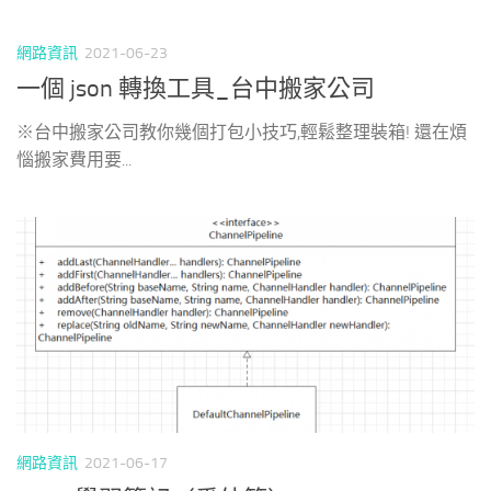
網路資訊
2021-06-23
一個 json 轉換工具_台中搬家公司
※台中搬家公司教你幾個打包小技巧,輕鬆整理裝箱! 還在煩
惱搬家費用要...
網路資訊
2021-06-17