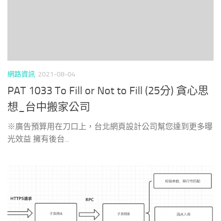
網路資訊
2021-08-04
PAT 1033 To Fill or Not to Fill (25分) 貪心思
想_台中搬家公司
※廣告預算用在刀口上，台北網頁設計公司幫您達到更多曝
光效益 擁有後台...