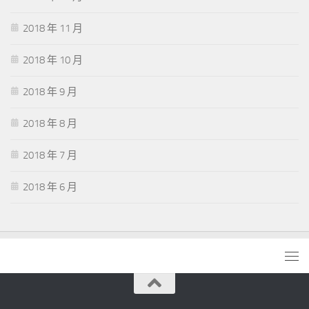
2018 年 11 月
2018 年 10 月
2018 年 9 月
2018 年 8 月
2018 年 7 月
2018 年 6 月