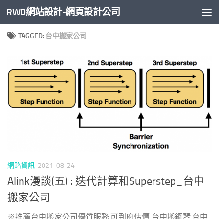
RWD網站設計-網頁設計公司
Skip to content
TAGGED:
台中搬家公司
網路資訊
2021-08-24
Alink漫談(五) : 迭代計算和Superstep_台中
搬家公司
※推薦台中搬家公司優質服務,可到府估價 台中搬鋼琴,台中