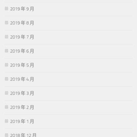
2019 年 9 月
2019 年 8 月
2019 年 7 月
2019 年 6 月
2019 年 5 月
2019 年 4 月
2019 年 3 月
2019 年 2 月
2019 年 1 月
2018 年 12 月