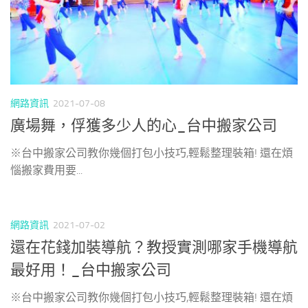
網路資訊
2021-07-08
廣場舞，俘獲多少人的心_台中搬家公司
※台中搬家公司教你幾個打包小技巧,輕鬆整理裝箱! 還在煩
惱搬家費用要...
網路資訊
2021-07-02
還在花錢加裝導航？教授實測哪家手機導航
最好用！_台中搬家公司
※台中搬家公司教你幾個打包小技巧,輕鬆整理裝箱! 還在煩