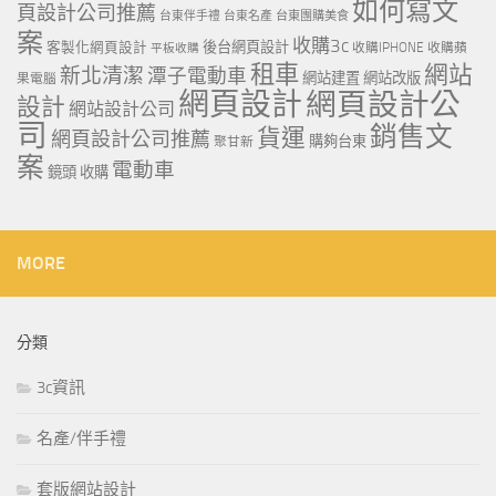
如何寫文
頁設計公司推薦
台東伴手禮
台東名產
台東團購美食
案
收購3c
客製化網頁設計
後台網頁設計
收購IPHONE
收購蘋
平板收購
租車
網站
新北清潔
潭子電動車
網站建置
網站改版
果電腦
網頁設計
網頁設計公
設計
網站設計公司
司
銷售文
貨運
網頁設計公司推薦
購夠台東
聚甘新
案
電動車
鏡頭 收購
MORE
分類
3c資訊
名產/伴手禮
套版網站設計