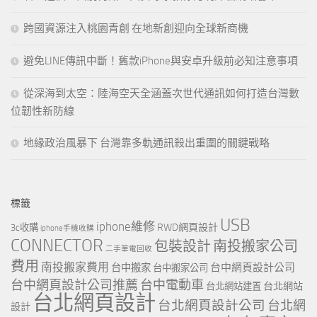
跨國資源注入桃園青創 在地新創迎向全球新商機
避免LINE傳訊中斷！舊款iPhone與安卓升級前必知注意事項
從深海到太空：陸海空天全涵蓋次世代通訊如何打造台灣數
位韌性新防線
地緣政治風暴下 台灣靠多軌通訊殺出重圍的關鍵戰略
標籤
USB
iphone維修
RWD網頁設計
3c收購
iphone手機收購
CONNECTOR
包裝設計
南投搬家公司
二手筆電回收
費用
南投搬家費用
台中網頁設計公司
台中搬家
台中搬家公司
台中網頁設計公司推薦
台中電動車
台北網站
台北網站建置
台北網頁設計
台北網頁設計公司
台北網
設計