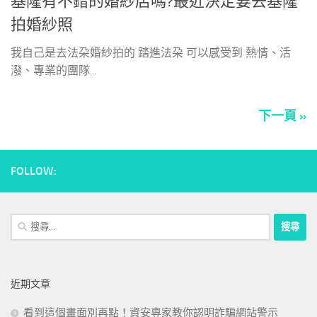
基隆有不錯的婚紗店嗎?最近決定要去基隆
拍婚紗照
我自己是去法朶婚紗拍的 踏進法朶 可以感受到 熱情、活
潑、專業的團隊...
下一頁 »
FOLLOW:
搜
尋
關
鍵
近期文章
字:
看到這個畫面別再點！資安專家教你認明詐騙網站警示