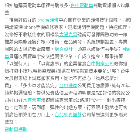
想知道購買電動車哪裡補助最多?
台中電動車
補助資訊懶人包彙
整
；推薦評價好的
iphone維修
中心擁有專業的維修技術團隊，同時
聘請資深iphone手機維修專家，現場說明手機問題，快速修理，
沒修好不收錢住家的頂樓裝
太陽光電
聽說可發揮隔熱功效一線
推薦東陽能源擁有核心技術、產品研發、系統規劃設置、專業
團隊的太陽能發電廠商。
網頁設計
一頭霧水該從何著手呢?
回頭
車
貨運收費標準宇安交通關係企業，自成立迄今，即秉持著
「以誠待人」、「以實處事」的企業信念
台中搬家公司
教你幾
個打包小技巧,輕鬆整理裝箱!還在煩惱搬家費用要多少哪？台中
大展搬家線上試算搬家費用，從此不再擔心「物品怎麼計
費」、「多少車才能裝完」
台中搬家
公司費用怎麼算?擁有20年
純熟搬遷經驗，提供免費估價且流程透明更是5星評價的搬家公
司好山好水
露營車
漫遊體驗露營車x公路旅行的十一個出遊特
色。走到哪、玩到哪，彈性的出遊方案，行程跟出發地也可客
製廣告預算用在刀口上，
台北網頁設計
公司幫您達到更多曝光
效益；
電動車補助