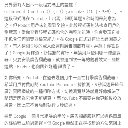
另外還有人出示一段程式碼上的證據「
setTimeout（function（） { c（）; a.resolve（1） }， 5E3）;」。
這段程式碼在 YouTube 上出現，證明延遲 5 秒時間是刻意為
之。但 Reddit 用戶未能看到全貌。此段程式碼無法檢查用戶的
瀏覽器，當你查看該程式碼包含的完整功能時，你會發現它並
不包含任何瀏覽器檢查能力。在 Google 正式對這些言論回覆之
前，有人猜測 5 秒的載入延遲與廣告攔截有關，乒蹦！你答對
了！Google 解釋道，新措施的實行，無論用戶使用哪一種瀏覽
器，只要安裝廣告攔截器，就會遇到次一等的觀看效果。關於
這點，FireFox 也向國外媒體 證實了。
如你所知，YouTube 在過去幾個月中一直在打擊廣告攔截器，
希望用戶付費訂閱 YouTube Premium。據推測，5 秒延遲是確保
廣告實際播放的一種粗略方式，切換瀏覽器時感覺好像解決了
問題是因為它會更新網頁 ，而 YouTube 不需要在你更新後投放
廣告，因此它不會強制執行 5 秒延遲。
這是 Google 一個非常粗暴的手段。廣告攔截服務可以透過簡單
的篩檢程式繞過延遲。但 Google 顯然正在尋找新的方法來阻止