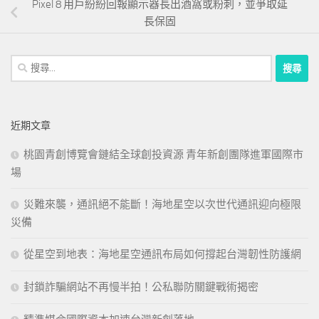
Pixel 8 用戶紛紛回報顯示器長出酒窩或粉刺，並爭取延
長保固
搜
尋
關
鍵
近期文章
字:
桃園青創博覽會鏈結全球創投資源 青年新創團隊進軍國際市
場
災難來襲，通訊絕不能斷！海地星空以次世代通訊迎向極限
災備
從星空到地表：海地星空通訊布局如何撐起台灣韌性防護網
封鎖詐騙網站不再慢半拍！公私聯防關鍵戰術揭密