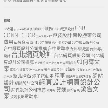
精準媒合國際資本加速台灣新創落地
標籤
USB
iphone維修
RWD網頁設計
3c收購
iphone手機收購
CONNECTOR
包裝設計
南投搬家公司
二手筆電回收
費用
南投搬家費用
台中網頁設計公司
台中搬家
台中搬家公司
台中網頁設計公司推薦
台中電動車
台北網站
台北網站建置
台北網頁設計
台北網頁設計公司
台北網
設計
如何寫文
頁設計公司推薦
台東伴手禮
台東名產
台東團購美食
案
收購3c
客製化網頁設計
後台網頁設計
收購IPHONE
收購蘋
平板收購
租車
網站
新北清潔
潭子電動車
網站建置
網站改版
果電腦
網頁設計
網頁設計公
設計
網站設計公司
司
銷售文
貨運
網頁設計公司推薦
購夠台東
聚甘新
案
電動車
鏡頭 收購