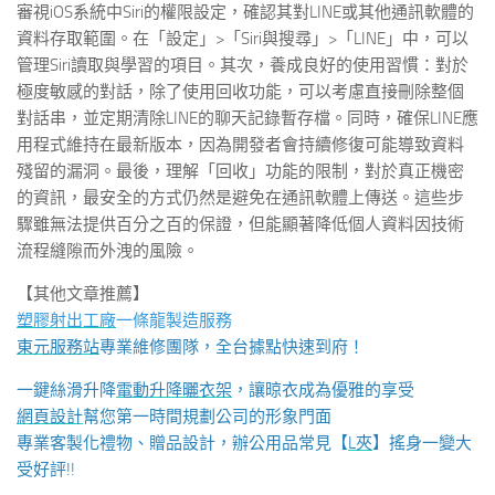
審視iOS系統中Siri的權限設定，確認其對LINE或其他通訊軟體的
資料存取範圍。在「設定」>「Siri與搜尋」>「LINE」中，可以
管理Siri讀取與學習的項目。其次，養成良好的使用習慣：對於
極度敏感的對話，除了使用回收功能，可以考慮直接刪除整個
對話串，並定期清除LINE的聊天記錄暫存檔。同時，確保LINE應
用程式維持在最新版本，因為開發者會持續修復可能導致資料
殘留的漏洞。最後，理解「回收」功能的限制，對於真正機密
的資訊，最安全的方式仍然是避免在通訊軟體上傳送。這些步
驟雖無法提供百分之百的保證，但能顯著降低個人資料因技術
流程縫隙而外洩的風險。
【其他文章推薦】
塑膠射出工廠
一條龍製造服務
東元服務站
專業維修團隊，全台據點快速到府！
一鍵絲滑升降
電動升降曬衣架
，讓晾衣成為優雅的享受
網頁設計
幫您第一時間規劃公司的形象門面
專業客製化禮物、贈品設計，辦公用品常見【
L夾
】搖身一變大
受好評!!