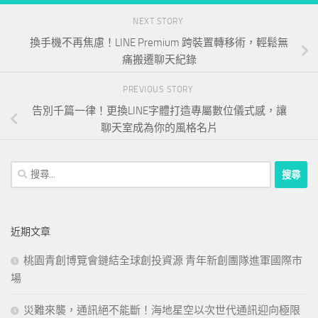
NEXT STORY
換手機不再焦慮！LINE Premium 跨裝置轉移術，輕鬆無
痛搬遷聊天紀錄
PREVIOUS STORY
告別千篇一律！更換LINE字體打造專屬數位儀式感，讓
聊天室成為你的風格名片
搜
尋
關
鍵
近期文章
字:
桃園青創博覽會鏈結全球創投資源 青年新創團隊進軍國際市
場
災難來襲，通訊絕不能斷！海地星空以次世代通訊迎向極限