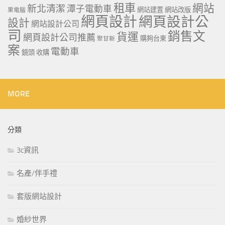
租車
網站
新北清潔
潭子電動車
網站建置
網站改版
果電腦
網頁設計
網頁設計公
設計
網站設計公司
司
銷售文
貨運
網頁設計公司推薦
購夠台東
聚甘新
案
電動車
鏡頭 收購
MORE
分類
3c資訊
名產/伴手禮
套版網站設計
婚紗世界