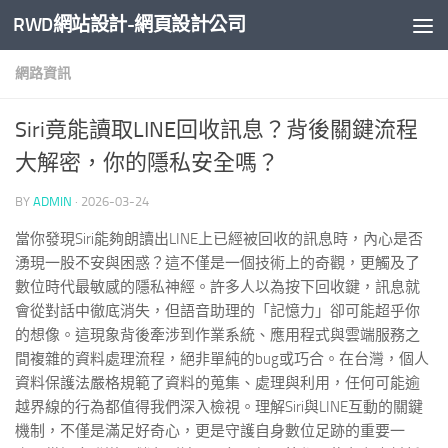
RWD網站設計-網頁設計公司
Skip to content
網路資訊
Siri竟能讀取LINE回收訊息？背後關鍵流程
大解密，你的隱私安全嗎？
BY
ADMIN
·
2026-03-24
當你發現Siri能夠朗讀出LINE上已經被回收的訊息時，內心是否
湧現一股不安與困惑？這不僅是一個技術上的奇觀，更觸及了
數位時代最敏感的隱私神經。許多人以為按下回收鍵，訊息就
會從對話中徹底消失，但語音助理的「記憶力」卻可能超乎你
的想像。這現象背後牽涉到作業系統、應用程式與雲端服務之
間複雜的資料處理流程，絕非單純的bug或巧合。在台灣，個人
資料保護法嚴格規範了資料的蒐集、處理與利用，任何可能逾
越界線的行為都值得我們深入檢視。理解Siri與LINE互動的關鍵
機制，不僅是滿足好奇心，更是守護自身數位足跡的重要一