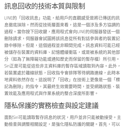
訊息回收的技術本質與限制
LINE的「回收訊息」功能，給用戶的直觀感受是將已傳送的訊
息徹底抹除。然而從技術層面來看，這是一個涉及多方協調的
過程。當你按下回收鍵，應用程式會向LINE的伺服器發送一個
刪除請求，伺服器會試圖將該訊息從所有對話參與者的裝置記
錄中移除。但是，這個過程並非瞬間完成。訊息資料可能已經
被儲存在裝置的資料庫、記憶體緩衝區，或是被系統的其他部
分（如為了無障礙功能或通知歷史而保留的暫存檔）所引用。
Siri正是可能從這些非主資料庫的暫存區域讀取到內容。此外，
若裝置處於離線狀態，回收指令會排隊等待網路連線，此時本
地資料依然存在。這說明了「回收」在技術上更像是一個「標
記為刪除」的指令，其最終生效需要時間，並受網路狀態、裝
置效能及應用程式與作業系統的整合深度所影響。
隱私保護的實務檢查與設定建議
面對Siri可能讀取暫存訊息的狀況，用戶並非只能被動接受。主
動檢查與調整相關設定，是強化隱私防護的關鍵。首先，可以