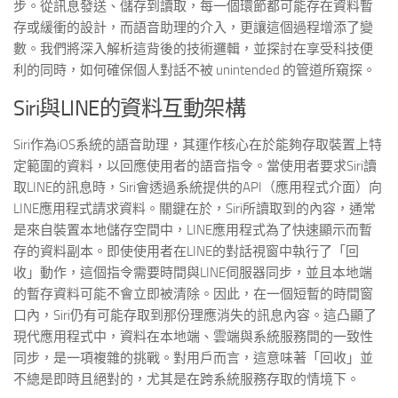
步。從訊息發送、儲存到讀取，每一個環節都可能存在資料暫
存或緩衝的設計，而語音助理的介入，更讓這個過程增添了變
數。我們將深入解析這背後的技術邏輯，並探討在享受科技便
利的同時，如何確保個人對話不被 unintended 的管道所窺探。
Siri與LINE的資料互動架構
Siri作為iOS系統的語音助理，其運作核心在於能夠存取裝置上特
定範圍的資料，以回應使用者的語音指令。當使用者要求Siri讀
取LINE的訊息時，Siri會透過系統提供的API（應用程式介面）向
LINE應用程式請求資料。關鍵在於，Siri所讀取到的內容，通常
是來自裝置本地儲存空間中，LINE應用程式為了快速顯示而暫
存的資料副本。即使使用者在LINE的對話視窗中執行了「回
收」動作，這個指令需要時間與LINE伺服器同步，並且本地端
的暫存資料可能不會立即被清除。因此，在一個短暫的時間窗
口內，Siri仍有可能存取到那份理應消失的訊息內容。這凸顯了
現代應用程式中，資料在本地端、雲端與系統服務間的一致性
同步，是一項複雜的挑戰。對用戶而言，這意味著「回收」並
不總是即時且絕對的，尤其是在跨系統服務存取的情境下。