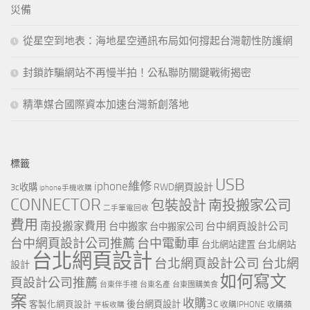
災備
從星空到地表：海地星空通訊布局如何撐起台灣韌性防護網
封鎖詐騙網站不再慢半拍！公私聯防關鍵戰術揭密
精準媒合國際資本加速台灣新創落地
標籤
USB
iphone維修
RWD網頁設計
3c收購
iphone手機收購
CONNECTOR
包裝設計
南投搬家公司
二手筆電回收
費用
南投搬家費用
台中網頁設計公司
台中搬家
台中搬家公司
台中網頁設計公司推薦
台中電動車
台北網站
台北網站建置
台北網頁設計
台北網頁設計公司
台北網
設計
如何寫文
頁設計公司推薦
台東伴手禮
台東名產
台東團購美食
案
收購3c
客製化網頁設計
後台網頁設計
收購IPHONE
收購蘋
平板收購