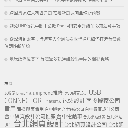
跨國資源注入桃園青創 在地新創迎向全球新商機
避免LINE傳訊中斷！舊款iPhone與安卓升級前必知注意事項
從深海到太空：陸海空天全涵蓋次世代通訊如何打造台灣數
位韌性新防線
地緣政治風暴下 台灣靠多軌通訊殺出重圍的關鍵戰略
標籤
USB
iphone維修
RWD網頁設計
3c收購
iphone手機收購
CONNECTOR
包裝設計
南投搬家公司
二手筆電回收
費用
南投搬家費用
台中網頁設計公司
台中搬家
台中搬家公司
台中網頁設計公司推薦
台中電動車
台北網站
台北網站建置
台北網頁設計
台北網頁設計公司
台北網
設計