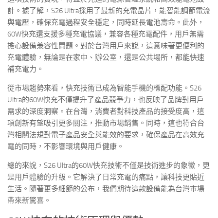
計。據了解，S26 Ultra採用了最新的充電晶片，能智能調節電流
與電壓，確保充電過程安全穩定，同時延長電池壽命。此外，
60W快充還支援多種充電協議，兼容各種充電配件，用戶無需
擔心設備兼容性問題。對於台灣用戶來說，這意味著更便利的
充電體驗，無論是在家中、辦公室，還是公共場所，都能快速
補充電力。
從市場趨勢來看，快充技術已成為智能手機的標配功能。S26
Ultra的60W快充不僅提升了產品競爭力，也反映了品牌對用戶
需求的深度洞察。在台灣，消費者對科技產品的接受度高，這
項創新有望吸引更多關注，推動市場銷售。同時，這也符合台
灣相關法規對電子產品安全與能效的要求，確保產品在高效充
電的同時，不影響環境與用戶健康。
總的來說，S26 Ultra的60W快充技術不僅是技術進步的象徵，更
是用戶體驗的升級。它解決了日常充電的痛點，讓科技更貼近
生活。隨著更多細節的公布，我們期待這款設備能為台灣市場
帶來新驚喜。