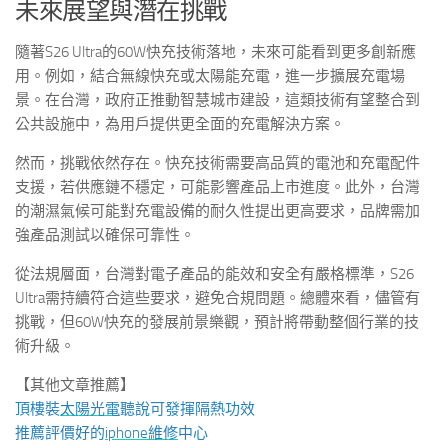
未來展望與潛在挑戰
隨著S26 Ultra的60W快充技術落地，未來可能看到更多創新應
用。例如，結合無線快充或太陽能充電，進一步擴展充電場
景。在台灣，政府正推動智慧城市建設，這類技術有望整合到
公共設施中，為用戶提供更全面的充電解決方案。
然而，挑戰依然存在。快充技術需要高品質的電池和充電配件
支援，若供應鏈不穩定，可能影響產品上市進度。此外，台灣
的潮濕氣候可能對充電設備的耐久性提出更高要求，品牌需加
強產品測試以確保可靠性。
從法規層面，台灣對電子產品的能效和安全有嚴格標準，S26
Ultra需持續符合這些要求，避免合規問題。總體來看，儘管有
挑戰，但60W快充的發展前景樂觀，預計將帶動整個行業的技
術升級。
【其他文章推薦】
頂樓裝
太陽光電
聽說可發揮隔熱功效
推薦評價好的
iphone維修
中心