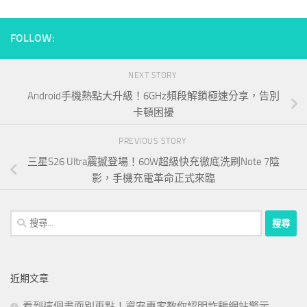
FOLLOW:
NEXT STORY
Android手機熱點大升級！6GHz頻段解鎖極速分享，告別
卡頓困擾
PREVIOUS STORY
三星S26 Ultra震撼登場！60W超級快充徹底洗刷Note 7陰
影，手機充電革命正式來臨
搜
尋
關
鍵
近期文章
字:
看到這個畫面別再點！資安專家教你認明詐騙網站警示