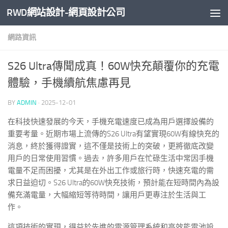
RWD網站設計-網頁設計公司
Skip to content
網路資訊
S26 Ultra傳聞成真！60W快充顛覆你的充電
體驗，手機續航焦慮再見
BY
ADMIN
·
2025-12-01
在科技快速發展的今天，手機充電速度已成為用戶選擇設備的
重要考量。近期市場上流傳的S26 Ultra有望實現60W有線快充的
消息，終於獲得證實，這不僅是技術上的突破，更將徹底改變
用戶的日常使用習慣。過去，許多用戶在忙碌生活中常因手機
電量不足而困擾，尤其是在外出工作或旅行時，快速充電的需
求日益迫切。S26 Ultra的60W快充技術，預計能在短時間內為設
備充滿電量，大幅縮短等待時間，讓用戶更專注於生活與工
作。
這項技術的實現，得益於先進的電源管理系統和高效能電池設