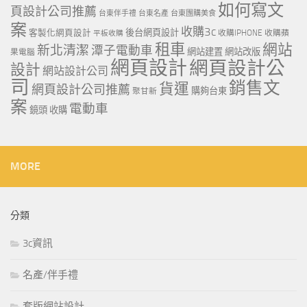
如何寫文
頁設計公司推薦
台東伴手禮
台東名產
台東團購美食
案
收購3c
客製化網頁設計
後台網頁設計
收購IPHONE
收購蘋
平板收購
租車
網站
新北清潔
潭子電動車
網站建置
網站改版
果電腦
網頁設計
網頁設計公
設計
網站設計公司
司
銷售文
貨運
網頁設計公司推薦
購夠台東
聚甘新
案
電動車
鏡頭 收購
MORE
分類
3c資訊
名產/伴手禮
套版網站設計