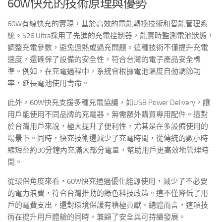
60W快充的技術原理與優勢
60W有線快充的實現，基於高效的電能轉換技術和智能管理系
統。S26 Ultra採用了先進的充電控制器，能實時監測電池狀態，
調整充電參數，避免過熱或過充問題。這種技術不僅提升充電
速度，還確保了設備的安全性，符合台灣的電子產品安全標
準。例如，在充電過程中，系統會根據電池溫度自動調節功
率，延長電池使用壽命。
此外，60W快充支援多種充電協議，如USB Power Delivery，讓
用戶能使用不同品牌的充電器，無需額外購買專用配件。這對
於台灣用戶來說，極大提升了便利性，尤其是在多設備使用的
場景下。同時，快充技術還減少了充電時間，從傳統的數小時
縮短至約30分鐘內充滿大部分電量，幫助用戶更高效地管理時
間。
從環保角度來看，60W快充通過優化能源使用，減少了不必要
的電力浪費，符合台灣推動的綠色科技政策。這不僅降低了用
戶的電費支出，還對環境保護有積極貢獻。總體而言，這項技
術在提升用戶體驗的同時，兼顧了安全與可持續發展。