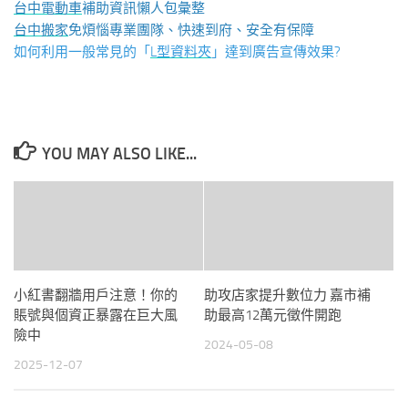
台中電動車
補助資訊懶人包彙整
台中搬家
免煩惱專業團隊、快速到府、安全有保障
如何利用一般常見的「
L型資料夾
」達到廣告宣傳效果?
YOU MAY ALSO LIKE...
小紅書翻牆用戶注意！你的
助攻店家提升數位力 嘉市補
賬號與個資正暴露在巨大風
助最高12萬元徵件開跑
險中
2024-05-08
2025-12-07