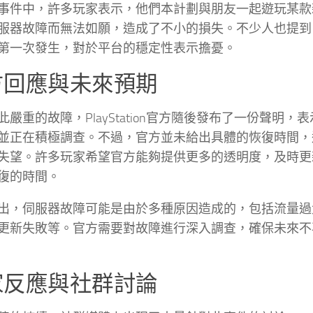
事件中，許多玩家表示，他們本計劃與朋友一起遊玩某款
服器故障而無法如願，造成了不小的損失。不少人也提到
第一次發生，對於平台的穩定性表示擔憂。
方回應與未來預期
此嚴重的故障，PlayStation官方隨後發布了一份聲明，
並正在積極調查。不過，官方並未給出具體的恢復時間，
失望。許多玩家希望官方能夠提供更多的透明度，及時更
復的時間。
出，伺服器故障可能是由於多種原因造成的，包括流量過
更新失敗等。官方需要對故障進行深入調查，確保未來不
家反應與社群討論