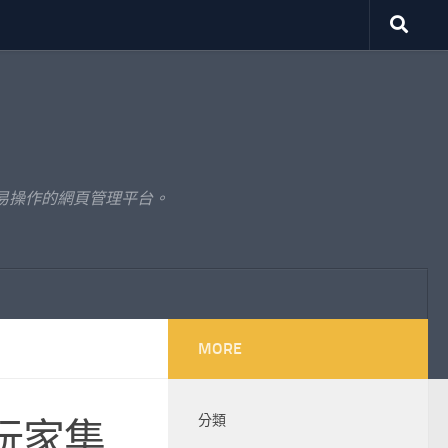
易操作的網頁管理平台。
MORE
分類
萬玩家集