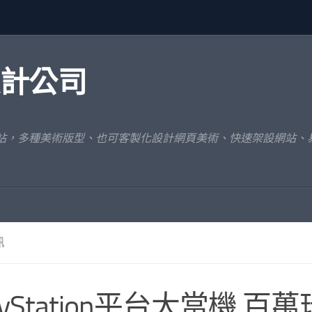
設計公司
網站，多種美術版型、也可客製化設計網頁美術、快速架設網站、
訊
ayStation平台大當機 百