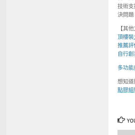
技術支
決問題
【其他
頂樓裝
推薦評
自行創
多功能
想知道
點膠組
YOU