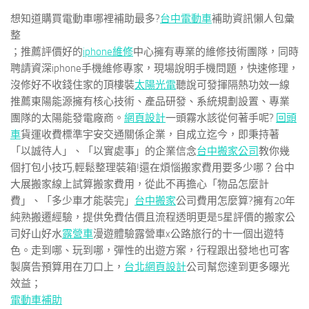
想知道購買電動車哪裡補助最多?
台中電動車
補助資訊懶人包彙
整
；推薦評價好的
iphone維修
中心擁有專業的維修技術團隊，同時
聘請資深iphone手機維修專家，現場說明手機問題，快速修理，
沒修好不收錢住家的頂樓裝
太陽光電
聽說可發揮隔熱功效一線
推薦東陽能源擁有核心技術、產品研發、系統規劃設置、專業
團隊的太陽能發電廠商。
網頁設計
一頭霧水該從何著手呢?
回頭
車
貨運收費標準宇安交通關係企業，自成立迄今，即秉持著
「以誠待人」、「以實處事」的企業信念
台中搬家公司
教你幾
個打包小技巧,輕鬆整理裝箱!還在煩惱搬家費用要多少哪？台中
大展搬家線上試算搬家費用，從此不再擔心「物品怎麼計
費」、「多少車才能裝完」
台中搬家
公司費用怎麼算?擁有20年
純熟搬遷經驗，提供免費估價且流程透明更是5星評價的搬家公
司好山好水
露營車
漫遊體驗露營車x公路旅行的十一個出遊特
色。走到哪、玩到哪，彈性的出遊方案，行程跟出發地也可客
製廣告預算用在刀口上，
台北網頁設計
公司幫您達到更多曝光
效益；
電動車補助