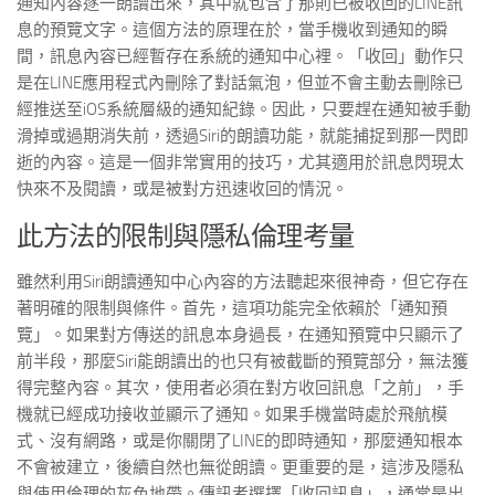
通知內容逐一朗讀出來，其中就包含了那則已被收回的LINE訊
息的預覽文字。這個方法的原理在於，當手機收到通知的瞬
間，訊息內容已經暫存在系統的通知中心裡。「收回」動作只
是在LINE應用程式內刪除了對話氣泡，但並不會主動去刪除已
經推送至iOS系統層級的通知紀錄。因此，只要趕在通知被手動
滑掉或過期消失前，透過Siri的朗讀功能，就能捕捉到那一閃即
逝的內容。這是一個非常實用的技巧，尤其適用於訊息閃現太
快來不及閱讀，或是被對方迅速收回的情況。
此方法的限制與隱私倫理考量
雖然利用Siri朗讀通知中心內容的方法聽起來很神奇，但它存在
著明確的限制與條件。首先，這項功能完全依賴於「通知預
覽」。如果對方傳送的訊息本身過長，在通知預覽中只顯示了
前半段，那麼Siri能朗讀出的也只有被截斷的預覽部分，無法獲
得完整內容。其次，使用者必須在對方收回訊息「之前」，手
機就已經成功接收並顯示了通知。如果手機當時處於飛航模
式、沒有網路，或是你關閉了LINE的即時通知，那麼通知根本
不會被建立，後續自然也無從朗讀。更重要的是，這涉及隱私
與使用倫理的灰色地帶。傳訊者選擇「收回訊息」，通常是出