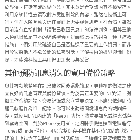
於誤傳、打錯字或改變心意，其本意是希望該內容不被留存。
利用系統特性去讀取對方意圖刪除的內容，雖然在技術上可
行，但在人際互動與信任層面上需要謹慎思考。在台灣，雖然
目前沒有直接針對「讀取已收回訊息」的法律判例，但尊重他
人通訊隱私是基本的網路禮儀。建議將此技巧視為一種「補救
措施」，例如用於確認自己是否錯過了重要的工作資訊，而非
用於窺探他人不欲公開的私密對話。了解技術的邊界與倫理份
際，才能讓科技工具用得更加安心與妥當。
其他預防訊息消失的實用備份策略
與其被動地希望在訊息被收回後還能讀取，更積極的做法是建
立良好的訊息管理與備份習慣。對於真正重要的LINE對話，例
如工作合約討論、交易紀錄或家庭重要決策，不應只依賴即時
通訊軟體作為唯一紀錄。你可以主動將關鍵訊息內容截圖保
存，或使用LINE內建的「Keep」功能，將重要訊息或檔案儲存
到雲端空間。對於iPhone使用者，定期將手機連接到電腦進行
iTunes或Finder備份，可以完整保存手機在某個時間點的狀態，
理論上也包含了當時的LINE對話紀錄，但這通常需要還原整個