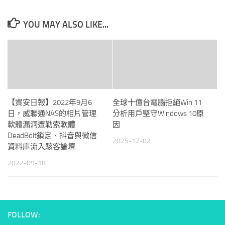
YOU MAY ALSO LIKE...
【資安日報】2022年9月6
全球十億台電腦拒絕Win 11
日，威聯通NAS的相片管理
分析用戶堅守Windows 10原
軟體漏洞遭勒索軟體
因
DeadBolt鎖定、抖音與微信
2025-12-02
資料庫流入駭客論壇
2022-09-18
FOLLOW: