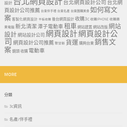
台北網頁設計
台北網頁設計公司
台北網
設計
如何寫文
頁設計公司推薦
台東伴手禮
台東名產
台東團購美食
案
收購3c
客製化網頁設計
後台網頁設計
收購IPHONE
收購蘋
平板收購
租車
網站
新北清潔
潭子電動車
網站建置
網站改版
果電腦
網頁設計
網頁設計公
設計
網站設計公司
司
銷售文
貨運
網頁設計公司推薦
購夠台東
聚甘新
案
電動車
鏡頭 收購
MORE
分類
3c資訊
名產/伴手禮