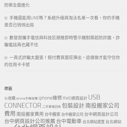
防禦全面進化
手機還能用LINE嗎？系統升級與淘汰名單一次看，你的手機
是否已悄悄出局
數發部攜手電信與科技巨頭推即時警示機制築起防詐牆，詐
騙電話再也藏不住
一頁式詐騙太囂張！假付費頁面狂彈出，這樣做才能守住你
的信用卡卡號
標籤
USB
iphone維修
RWD網頁設計
3c收購
iphone手機收購
CONNECTOR
包裝設計
南投搬家公司
二手筆電回收
費用
南投搬家費用
台中網頁設計公司
台中搬家
台中搬家公司
台中網頁設計公司推薦
台中電動車
台北網站
台北網站建置