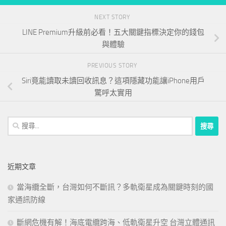
NEXT STORY
LINE Premium升級前必看！五大關鍵指標決定你的錢包
與體驗
PREVIOUS STORY
Siri竟能讀取未讀回收訊息？這項隱藏功能讓iPhone用戶
驚呼太實用
搜
尋
關
鍵
近期文章
字:
當海纜全斷，台灣如何不斷訊？多軌衛星成為關鍵時刻的國
家通訊防線
斷網危機有解！海底電纜跨海、低軌衛星升空 台灣立體通訊