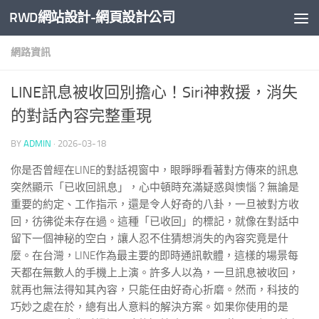
RWD網站設計-網頁設計公司
Skip to content
網路資訊
LINE訊息被收回別擔心！Siri神救援，消失
的對話內容完整重現
BY
ADMIN
·
2026-03-18
你是否曾經在LINE的對話視窗中，眼睜睜看著對方傳來的訊息
突然顯示「已收回訊息」，心中頓時充滿疑惑與懊惱？無論是
重要的約定、工作指示，還是令人好奇的八卦，一旦被對方收
回，彷彿從未存在過。這種「已收回」的標記，就像在對話中
留下一個神秘的空白，讓人忍不住猜想消失的內容究竟是什
麼。在台灣，LINE作為最主要的即時通訊軟體，這樣的場景每
天都在無數人的手機上上演。許多人以為，一旦訊息被收回，
就再也無法得知其內容，只能任由好奇心折磨。然而，科技的
巧妙之處在於，總有出人意料的解決方案。如果你使用的是