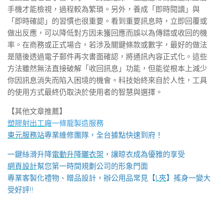
手機才能檢視，過程較為繁瑣。另外，養成「即時閱讀」與
「即時確認」的習慣也很重要。看到重要訊息時，立即回覆或
做出反應，可以降低對方因未獲回應而誤以為傳錯或收回的機
率。在商務或正式場合，若涉及關鍵條款或數字，最好的做法
是隨後透過電子郵件再次書面確認，將通訊內容正式化。這些
方法雖然無法直接破解「收回訊息」功能，但能從根本上減少
你因訊息消失而陷入困境的機會。科技始終來自於人性，工具
的使用方式最終仍取決於使用者的智慧與選擇。
【其他文章推薦】
塑膠射出工廠
一條龍製造服務
東元服務站
專業維修團隊，全台據點快速到府！
一鍵絲滑升降
電動升降曬衣架
，讓晾衣成為優雅的享受
網頁設計
幫您第一時間規劃公司的形象門面
專業客製化禮物、贈品設計，辦公用品常見【
L夾
】搖身一變大
受好評!!