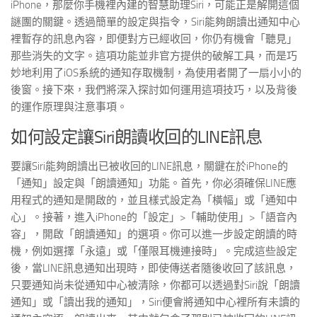
iPhone，那麼你手機裡內建的智慧助理Siri，可能正是解開這個
謎團的關鍵。透過簡單的設定與指令，Siri能夠朗讀出通知中心
裡暫存的訊息內容，即便對方已經收回，你仍有機會「聽見」
那些消失的文字。這項功能並非官方提供的破解工具，而是巧
妙地利用了iOS系統的通知存取機制，為使用者開了一扇小小的
後窗。接下來，我們將深入探討如何運用這項技巧，以及背後
的運作原理與注意事項。
如何設定讓Siri朗讀收回的LINE訊息
要讓Siri能夠朗讀出已被收回的LINE訊息，關鍵在於iPhone的
「通知」設定與「朗讀通知」功能。首先，你必須確保LINE應
用程式的通知是開啟的，並且樣式設定為「橫幅」或「通知中
心」。接著，進入iPhone的「設定」>「輔助使用」>「語音內
容」，開啟「朗讀通知」的選項。你可以進一步設定朗讀的時
機，例如選擇「永遠」或「僅限耳機連接時」。完成這些設定
後，當LINE訊息通知出現時，即使傳送者隨後收回了該訊息，
只要通知尚未從通知中心被清除，你都可以透過對Siri說「朗讀
通知」或「讀出我的通知」，Siri便會將通知中心裡所有未讀的