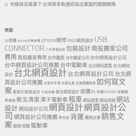
地緣政治風暴下 台灣靠多軌通訊殺出重圍的關鍵戰略
標籤
USB
iphone維修
RWD網頁設計
3c收購
iphone手機收購
CONNECTOR
包裝設計
南投搬家公司
二手筆電回收
費用
南投搬家費用
台中網頁設計公司
台中搬家
台中搬家公司
台中網頁設計公司推薦
台中電動車
台北網站
台北網站建置
台北網頁設計
台北網頁設計公司
台北網
設計
如何寫文
頁設計公司推薦
台東伴手禮
台東名產
台東團購美食
案
收購3c
客製化網頁設計
後台網頁設計
收購IPHONE
收購蘋
平板收購
租車
網站
新北清潔
潭子電動車
網站建置
網站改版
果電腦
網頁設計
網頁設計公
設計
網站設計公司
司
銷售文
貨運
網頁設計公司推薦
購夠台東
聚甘新
案
電動車
鏡頭 收購