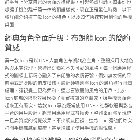
群平台上分享自己的桌面改造成果，引起熱烈討論。如果你也
想讓手機脫離千篇一律的預設樣式，現在正是最佳時機。以下
將詳細介紹這三款 Icon 的特色，以及如何快速套用到你的手機
桌面。
經典角色全面升級：布朗熊 Icon 的簡約
質感
第一款 Icon 是以 LINE 人氣角色布朗熊為主角，整體採用大地色
系與木質紋理，營造出沉穩卻不失可愛的風格。每一個應用程
式的圖標上都精心融入了布朗熊的表情符號，例如無表情的呆
萌臉或是眨眼的俏皮模樣。設計師特別將 Icon 的邊角進行圓潤
處理，讓視覺上更為柔和，適合喜歡簡約風格的用戶。此外，
Icon 底部的陰影效果模擬了真實按鈕的立體感，讓手機桌面看
起來更有層次。這款 Icon 專為經常使用 LINE、社群軟體與影音
平台的用戶設計，將常用應用程式替換後，整體桌面將呈現統
一且高質感的視覺效果。不少網友回饋，這款 Icon 讓他們每次
打開手機都感到療癒，甚至增加了使用手機的愉悅感。