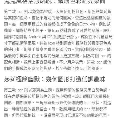
兔兔風格活潑跳脫：繽紛色彩點亮桌面
第二款 Icon 則以兔兔為靈感，大量使用粉紅色、紫色與螢光黃
等高飽和色彩，搭配不規則的幾何圖案，營造出活潑俏皮的氛
圍。每一個應用程式的背景都換成了兔兔的日常小物，例如胡
蘿蔔、蝴蝶結與小籃子，讓 Icon 彷彿變成了可愛的貼紙。設計
團隊特別針對 Android 與 iOS 系統進行優化，確保在不同螢幕尺
寸下都能清晰呈現。這款 Icon 特別適合年輕族群與喜愛亮色系
的使用者，能讓手機桌面瞬間充滿活力。實際測試後發現，替
換後的手機桌面在應用程式分類上更加直觀，因為每個 Icon 的
配色相近，視覺上更容易辨識。不少用戶表示，這款 Icon 讓他
們的手機成為朋友間的焦點，甚至帶動了換 Icon 的風潮。
莎莉極簡幽默：幾何圖形打造低調趣味
第三款 Icon 則以莎莉為主題，採用極簡的線條與黑白灰色調，
僅在角落保留莎莉標誌性的黃色小鴨嘴。設計師運用大量幾何
圖形，例如圓形、三角形與矩形來代替傳統的 Icon 形狀，創造
出一種實驗性的視覺語言。每一款應用程式的 Icon 形狀都不
同，但整體風格統一，讓桌面呈現出低調又不失幽默的氛圍。