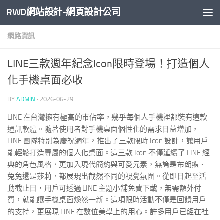
RWD網站設計-網頁設計公司
Skip to content
網路資訊
LINE三款週年紀念Icon限時登場！打造個人
化手機桌面必收
BY
ADMIN
·
2026-06-29
LINE 在台灣擁有極高的市佔率，幾乎每個人手機裡都裝有這款
通訊軟體。隨著使用者對手機桌面個性化的需求日益增加，
LINE 團隊特別為慶祝週年，推出了三款限時 Icon 設計，讓用戶
能輕鬆打造專屬的個人化桌面。這三款 Icon 不僅延續了 LINE 經
典的角色風格，更加入現代簡約與可愛元素，無論是布朗熊、
兔兔還是莎莉，都展現出截然不同的視覺氛圍。從即日起至活
動截止日，用戶可透過 LINE 主題小舖免費下載，無需額外付
費，就能讓手機桌面煥然一新。這項限時活動不僅是回饋用戶
的支持，更展現 LINE 在數位美學上的用心。許多用戶已經在社