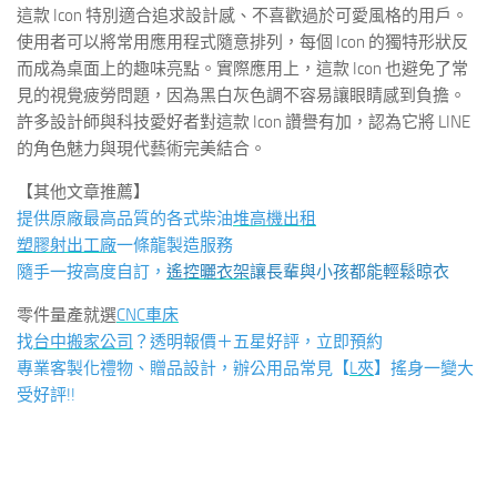
這款 Icon 特別適合追求設計感、不喜歡過於可愛風格的用戶。
使用者可以將常用應用程式隨意排列，每個 Icon 的獨特形狀反
而成為桌面上的趣味亮點。實際應用上，這款 Icon 也避免了常
見的視覺疲勞問題，因為黑白灰色調不容易讓眼睛感到負擔。
許多設計師與科技愛好者對這款 Icon 讚譽有加，認為它將 LINE
的角色魅力與現代藝術完美結合。
【其他文章推薦】
提供原廠最高品質的各式柴油
堆高機
出租
塑膠射出工廠
一條龍製造服務
隨手一按高度自訂，
遙控曬衣架
讓長輩與小孩都能輕鬆晾衣
零件量產就選
CNC車床
找
台中搬家公司
？透明報價＋五星好評，立即預約
專業客製化禮物、贈品設計，辦公用品常見【
L夾
】搖身一變大
受好評!!