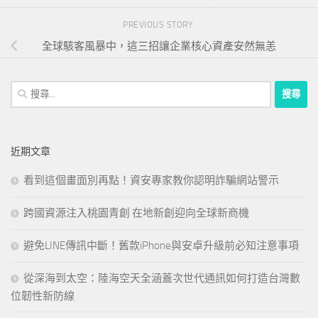
PREVIOUS STORY
全球駭客風暴中，這三招讓企業核心資產安然無恙
搜
尋
關
鍵
近期文章
字:
看到這個畫面別再點！資安專家教你認明詐騙網站警示
跨國資源注入桃園青創 在地新創迎向全球新商機
避免LINE傳訊中斷！舊款iPhone與安卓升級前必知注意事項
從深海到太空：陸海空天全涵蓋次世代通訊如何打造台灣數
位韌性新防線