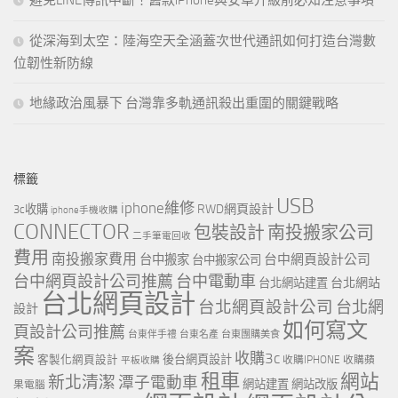
從深海到太空：陸海空天全涵蓋次世代通訊如何打造台灣數
位韌性新防線
地緣政治風暴下 台灣靠多軌通訊殺出重圍的關鍵戰略
標籤
USB
iphone維修
RWD網頁設計
3c收購
iphone手機收購
CONNECTOR
包裝設計
南投搬家公司
二手筆電回收
費用
南投搬家費用
台中網頁設計公司
台中搬家
台中搬家公司
台中網頁設計公司推薦
台中電動車
台北網站
台北網站建置
台北網頁設計
台北網頁設計公司
台北網
設計
如何寫文
頁設計公司推薦
台東伴手禮
台東名產
台東團購美食
案
收購3c
客製化網頁設計
後台網頁設計
收購IPHONE
收購蘋
平板收購
租車
網站
新北清潔
潭子電動車
網站建置
網站改版
果電腦