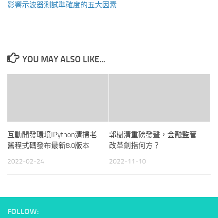
影響
示波器
測試準確度的五大因素
YOU MAY ALSO LIKE...
互動開發環境IPython清掃老
郭樹清重磅發聲，金融監管
舊程式碼發布最新8.0版本
改革劍指何方？
2022-02-24
2022-11-10
FOLLOW: