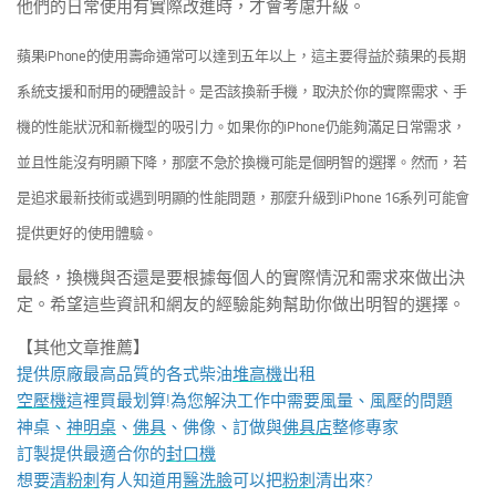
他們的日常使用有實際改進時，才會考慮升級。
蘋果iPhone的使用壽命通常可以達到五年以上，這主要得益於蘋果的長期
系統支援和耐用的硬體設計。是否該換新手機，取決於你的實際需求、手
機的性能狀況和新機型的吸引力。如果你的iPhone仍能夠滿足日常需求，
並且性能沒有明顯下降，那麼不急於換機可能是個明智的選擇。然而，若
是追求最新技術或遇到明顯的性能問題，那麼升級到iPhone 16系列可能會
提供更好的使用體驗。
最終，換機與否還是要根據每個人的實際情況和需求來做出決
定。希望這些資訊和網友的經驗能夠幫助你做出明智的選擇。
【其他文章推薦】
提供原廠最高品質的各式柴油
堆高機
出租
空壓機
這裡買最划算!為您解決工作中需要風量、風壓的問題
神桌、
神明桌
、
佛具
、佛像、訂做與
佛具店
整修專家
訂製提供最適合你的
封口機
想要
清粉刺
有人知道用
醫洗臉
可以把
粉刺
清出來?