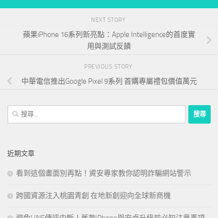
NEXT STORY
蘋果iPhone 16系列新亮點：Apple Intelligence的首度實
用與測試反饋
PREVIOUS STORY
中華電信推出Google Pixel 9系列 首購專屬禮包價值萬元
搜
尋
關
鍵
近期文章
字:
看到這個畫面別再點！資安專家教你認明詐騙網站警示
跨國資源注入桃園青創 在地新創迎向全球新商機
避免LINE傳訊中斷！舊款iPhone與安卓升級前必知注意事項