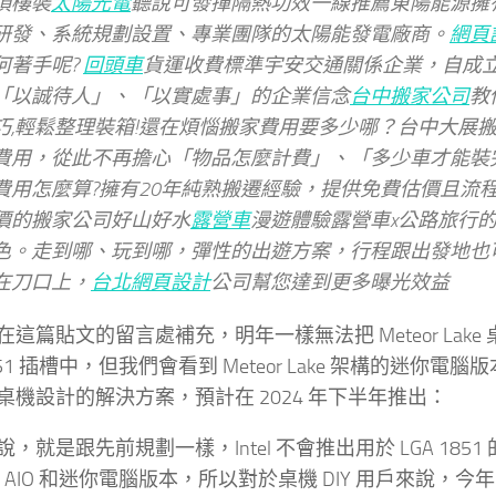
頂樓裝
太陽光電
聽說可發揮隔熱功效一線推薦東陽能源擁
研發、系統規劃設置、專業團隊的太陽能發電廠商。
網頁
何著手呢?
回頭車
貨運收費標準宇安交通關係企業，自成
「以誠待人」、「以實處事」的企業信念
台中搬家公司
教
巧,輕鬆整理裝箱!還在煩惱搬家費用要多少哪？台中大展
費用，從此不再擔心「物品怎麼計費」、「多少車才能裝
費用怎麼算?擁有20年純熟搬遷經驗，提供免費估價且流
價的搬家公司好山好水
露營車
漫遊體驗露營車x公路旅行
色。走到哪、玩到哪，彈性的出遊方案，行程跟出發地也
在刀口上，
台北網頁設計
公司幫您達到更多曝光效益
在這篇貼文的留言處補充，明年一樣無法把 Meteor Lak
851 插槽中，但我們會看到 Meteor Lake 架構的迷你電腦版本。
桌機設計的解決方案，預計在 2024 年下半年推出：
，就是跟先前規劃一樣，Intel 不會推出用於 LGA 1851 的 M
 AIO 和迷你電腦版本，所以對於桌機 DIY 用戶來說，今