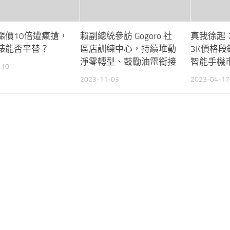
漲價10倍遭瘋搶，
賴副總統參訪 Gogoro 社
真我徐起：
錶能否平替？
區店訓練中心，持續堆動
3K價格
淨零轉型、鼓勵油電銜接
智能手機
-10
2023-11-03
2023-04-17