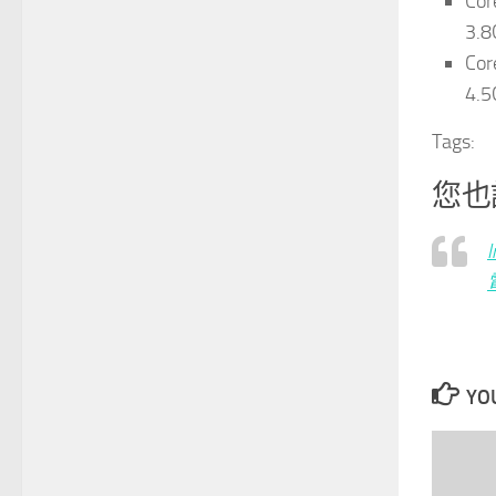
Co
3.
Co
4.5
Tags:
您也
YOU