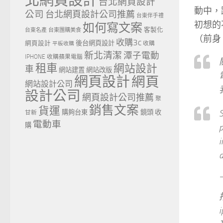
北網頁設計
台北網頁設計
動中，跟
公司
台北網頁設計公司推薦
台東伴手禮
初想的不太
如何寫文案
客製化
台東名產
台東團購美食
（前身 
收購3c
網頁設計
後台網頁設計
收購
平板收購
新北清潔
潭子電動
IPHONE
收購蘋果電腦
租車
網站設計
車
網站建置
網站改版
網頁設計
網頁
網站設計公司
設計公司
網頁設計公司推薦
聚
銷售文案
貨運
S
購夠台東
鏡頭 收
甘新
電動車
購
p
i
d
—