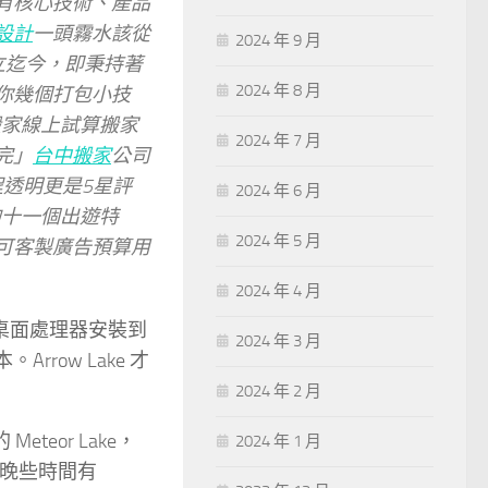
有核心技術、產品
設計
一頭霧水該從
2024 年 9 月
立迄今，即秉持著
2024 年 8 月
你幾個打包小技
搬家線上試算搬家
2024 年 7 月
完」
台中搬家
公司
程透明更是5星評
2024 年 6 月
的十一個出遊特
2024 年 5 月
可客製廣告預算用
2024 年 4 月
e 桌面處理器安裝到
2024 年 3 月
Arrow Lake 才
2024 年 2 月
eteor Lake，
2024 年 1 月
年晚些時間有