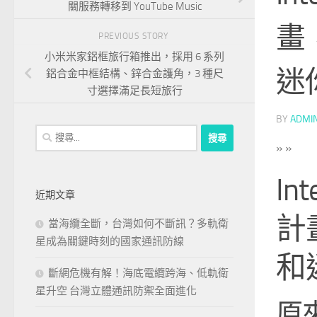
關服務轉移到 YouTube Music
畫，
PREVIOUS STORY
小米米家鋁框旅行箱推出，採用 6 系列
迷
鋁合金中框結構、鋅合金護角，3 種尺
寸選擇滿足長短旅行
BY
ADMI
搜
»
»
尋
關
In
鍵
近期文章
字:
計畫
當海纜全斷，台灣如何不斷訊？多軌衛
星成為關鍵時刻的國家通訊防線
和
斷網危機有解！海底電纜跨海、低軌衛
星升空 台灣立體通訊防禦全面進化
原