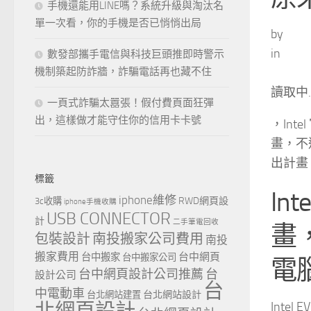
手機還能用LINE嗎？系統升級與淘汰名
單一次看，你的手機是否已悄悄出局
by
in
數發部攜手電信與科技巨頭推即時警示
機制築起防詐牆，詐騙電話再也藏不住
讀取中
一頁式詐騙太囂張！假付費頁面狂彈
出，這樣做才能守住你的信用卡卡號
，Int
畫，不
出計畫，
標籤
In
iphone維修
RWD網頁設
3c收購
iphone手機收購
USB CONNECTOR
計
二手筆電回收
畫，
包裝設計
南投搬家公司費用
南投
搬家費用
台中網頁
台中搬家
台中搬家公司
電
台中網頁設計公司推薦
台
設計公司
台
中電動車
台北網站設計
台北網站建置
Intel 