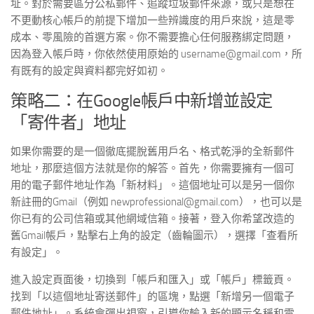
址。對於需要區分公私郵件、追蹤垃圾郵件來源，或只是想在
不更動核心帳戶的前提下增加一些辨識度的用戶來說，這是零
成本、零風險的首選方案。你不需要擔心任何服務綁定問題，
因為登入帳戶時，你依然使用原始的 username@gmail.com，所
有既有的設定與資料都完好如初。
策略二：在Google帳戶中新增並設定
「寄件者」地址
如果你需要的是一個徹底擺脫舊用戶名、格式乾淨的全新郵件
地址，那麼這個方法就是你的解答。首先，你需要擁有一個可
用的電子郵件地址作為「新材料」。這個地址可以是另一個你
新註冊的Gmail（例如 newprofessional@gmail.com），也可以是
你已有的公司信箱或其他網域信箱。接著，登入你希望改造的
舊Gmail帳戶，點擊右上角的設定（齒輪圖示），選擇「查看所
有設定」。
進入設定頁面後，切換到「帳戶和匯入」或「帳戶」標籤頁。
找到「以這個地址寄送郵件」的區塊，點選「新增另一個電子
郵件地址」。系統會彈出視窗，引導你輸入新的顯示名稱和電