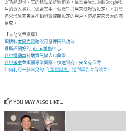
寄功能即可。它的缺點是步驟稍多，且需要管理兩個Google帳
戶的登入資訊（儘管其中一個幾乎只用來做轉寄設定）。對於
追求形象完美且不怕稍微複雜設定的用戶，這能帶來最大的滿
足感。
【其他文章推薦】
頂樓裝
太陽光電
聽說可發揮隔熱功效
推薦評價好的
iphone維修
中心
台中電動車
補助資訊懶人包彙整
台中搬家
免煩惱專業團隊、快速到府、安全有保障
如何利用一般常見的「
L型資料夾
」達到廣告宣傳效果?
YOU MAY ALSO LIKE...