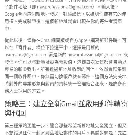
子郵件地址（即 newprofessional@gmail.com）。輸入後，
Google會向這個新地址發送一封驗證信，以確認你擁有它的使
用權。完成驗證後，這個新地址就會出現在你的寄件者清單
中。
從此以後，當你在Gmail網頁版或官方App中撰寫新郵件時，可
以在「寄件者」欄位下拉選單中，選擇是用舊的
username@gmail.com 還是新的 newprofessional@gmail.com 來
發信。你可以將新地址設為預設值，這樣每次寫信都會自動以
專業的新ID發出。所有透過新地址收到的回信，依然會匯集到
同一個收件匣中，你無需切換帳戶檢查郵件。這個方法完美地
將對外的專業形象與對內的資料統一管理結合起來，是許多商
務人士採用的方式。
策略三：建立全新Gmail並啟用郵件轉寄
與代回
第三種策略更進一步，適合那些希望新舊地址完全獨立，但又
不想錯過任何一封寄到舊地址郵件的用戶。具體步驟是：先註