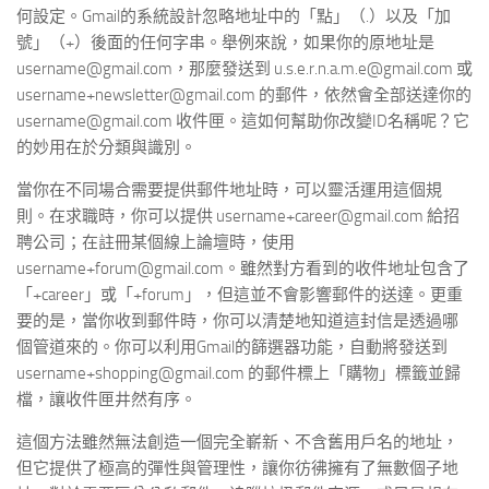
何設定。Gmail的系統設計忽略地址中的「點」（.）以及「加
號」（+）後面的任何字串。舉例來說，如果你的原地址是
username@gmail.com，那麼發送到 u.s.e.r.n.a.m.e@gmail.com 或
username+newsletter@gmail.com 的郵件，依然會全部送達你的
username@gmail.com 收件匣。這如何幫助你改變ID名稱呢？它
的妙用在於分類與識別。
當你在不同場合需要提供郵件地址時，可以靈活運用這個規
則。在求職時，你可以提供 username+career@gmail.com 給招
聘公司；在註冊某個線上論壇時，使用
username+forum@gmail.com。雖然對方看到的收件地址包含了
「+career」或「+forum」，但這並不會影響郵件的送達。更重
要的是，當你收到郵件時，你可以清楚地知道這封信是透過哪
個管道來的。你可以利用Gmail的篩選器功能，自動將發送到
username+shopping@gmail.com 的郵件標上「購物」標籤並歸
檔，讓收件匣井然有序。
這個方法雖然無法創造一個完全嶄新、不含舊用戶名的地址，
但它提供了極高的彈性與管理性，讓你彷彿擁有了無數個子地