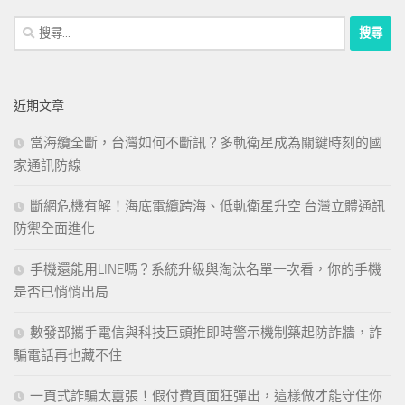
搜
尋
關
鍵
近期文章
字:
當海纜全斷，台灣如何不斷訊？多軌衛星成為關鍵時刻的國
家通訊防線
斷網危機有解！海底電纜跨海、低軌衛星升空 台灣立體通訊
防禦全面進化
手機還能用LINE嗎？系統升級與淘汰名單一次看，你的手機
是否已悄悄出局
數發部攜手電信與科技巨頭推即時警示機制築起防詐牆，詐
騙電話再也藏不住
一頁式詐騙太囂張！假付費頁面狂彈出，這樣做才能守住你