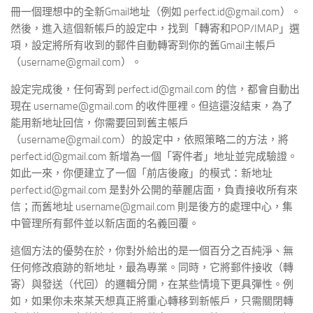
冊一個理想中的全新Gmail地址（例如 perfect.id@gmail.com）。
然後，進入這個新帳戶的設定中，找到「轉寄和POP/IMAP」選
項，設定將所有收到的郵件自動轉寄到你的舊Gmail主帳戶
（username@gmail.com）。
設定完成後，任何寄到 perfect.id@gmail.com 的信，都會自動出
現在 username@gmail.com 的收件匣裡。但這還沒結束，為了
能用新地址回信，你需要回到舊主帳戶
（username@gmail.com）的設定中，依照策略二的方法，將
perfect.id@gmail.com 新增為一個「寄件者」地址並完成驗證。
如此一來，你便建立了一個「前店後廠」的模式：新地址
perfect.id@gmail.com 是對外公開的華麗店面，負責接收所有來
信；而舊地址 username@gmail.com 則是後方的處理中心，集
中管理所有郵件並以新店面的名義回覆。
這個方法的優勢在於，你對外給出的是一個百分之百純淨、無
任何修改痕跡的新地址，最為專業。同時，它將郵件接收（轉
寄）與發送（代回）的邏輯分開，在某些情境下更具彈性。例
如，如果你未來某天想真正將重心轉移到新帳戶，只需關閉轉