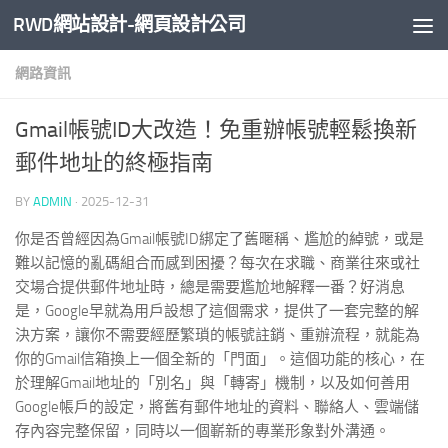
RWD網站設計-網頁設計公司
Skip to content
網路資訊
Gmail帳號ID大改造！免重辦帳號輕鬆換新
郵件地址的終極指南
BY
ADMIN
·
2025-12-31
你是否曾經因為Gmail帳號ID綁定了舊暱稱、尷尬的綽號，或是
難以記憶的亂碼組合而感到困擾？每次在求職、商業往來或社
交場合提供郵件地址時，總是需要尷尬地解釋一番？好消息
是，Google早就為用戶設想了這個需求，提供了一套完整的解
決方案，讓你不需要經歷繁瑣的帳號註銷、重辦流程，就能為
你的Gmail信箱換上一個全新的「門面」。這個功能的核心，在
於理解Gmail地址的「別名」與「轉寄」機制，以及如何善用
Google帳戶的設定，將舊有郵件地址的資料、聯絡人、雲端儲
存內容完整保留，同時以一個嶄新的專業形象對外溝通。