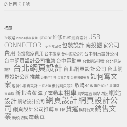
的信用卡卡號
標籤
USB
iphone維修
RWD網頁設計
3c收購
iphone手機收購
CONNECTOR
包裝設計
南投搬家公司
二手筆電回收
費用
南投搬家費用
台中網頁設計公司
台中搬家
台中搬家公司
台中網頁設計公司推薦
台中電動車
台北網站
台北網站建置
台北網頁設計
台北網頁設計公司
台北網
設計
如何寫文
頁設計公司推薦
台東伴手禮
台東名產
台東團購美食
案
收購3c
客製化網頁設計
後台網頁設計
收購IPHONE
收購蘋
平板收購
租車
網站
新北清潔
潭子電動車
網站建置
網站改版
果電腦
網頁設計
網頁設計公
設計
網站設計公司
司
銷售文
貨運
網頁設計公司推薦
購夠台東
聚甘新
案
電動車
鏡頭 收購