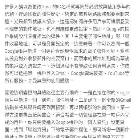
許多人誤以為更改Gmail的ID名稱就等同於必須放棄使用多年的
信箱，裡頭珍貴的郵件歷史、綁定的無數網路服務都要重新來
過，光是想到就讓人卻步。這種認知讓許多用戶寧可繼續忍受
不理想的郵件地址，也不願觸碰更改設定。然而，Google的帳
戶系統設計具有相當的彈性，其「主要電子郵件地址」與「郵
件收發地址」可以是分開設定的。這意味著，你可以為同一個
Google帳戶新增一個更符合你現今需求的電子郵件地址，並將
其設為對外收發郵件的主要窗口，而原本的舊地址則轉為幕後
的帳戶登入憑證之一。這個過程不會導致任何資料遺失，你依
然可以透過單一帳戶登入Gmail、Google雲端硬碟、YouTube等
所有服務，享受無縫的使用體驗。
實現這項變更的具體路徑主要有兩條：一是直接在你的Google
帳戶中新增一個「別名」郵件地址，二是建立一個全新的Gmail
信箱並將其郵件轉寄到舊帳號，再以舊帳號的名義回信。第一
種方法更為直接與整合，適合希望一切管理都在單一帳戶內完
成的用戶。你只需要進入Google帳戶的「個人資訊」設定頁
面，找到「聯絡資訊」下的電子郵件欄位，即可新增一個郵件
地址。新增後，這個地址會成為你Google帳戶的聯絡方式之