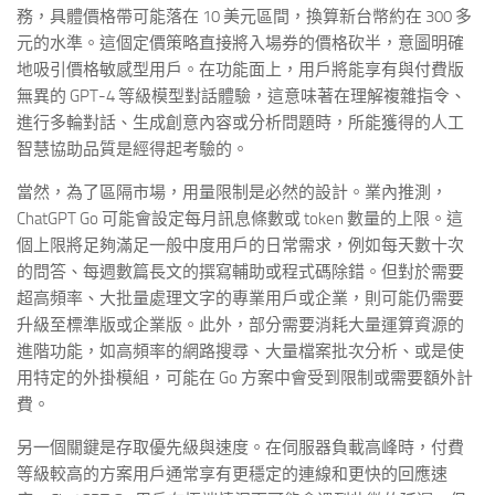
務，具體價格帶可能落在 10 美元區間，換算新台幣約在 300 多
元的水準。這個定價策略直接將入場券的價格砍半，意圖明確
地吸引價格敏感型用戶。在功能面上，用戶將能享有與付費版
無異的 GPT-4 等級模型對話體驗，這意味著在理解複雜指令、
進行多輪對話、生成創意內容或分析問題時，所能獲得的人工
智慧協助品質是經得起考驗的。
當然，為了區隔市場，用量限制是必然的設計。業內推測，
ChatGPT Go 可能會設定每月訊息條數或 token 數量的上限。這
個上限將足夠滿足一般中度用戶的日常需求，例如每天數十次
的問答、每週數篇長文的撰寫輔助或程式碼除錯。但對於需要
超高頻率、大批量處理文字的專業用戶或企業，則可能仍需要
升級至標準版或企業版。此外，部分需要消耗大量運算資源的
進階功能，如高頻率的網路搜尋、大量檔案批次分析、或是使
用特定的外掛模組，可能在 Go 方案中會受到限制或需要額外計
費。
另一個關鍵是存取優先級與速度。在伺服器負載高峰時，付費
等級較高的方案用戶通常享有更穩定的連線和更快的回應速