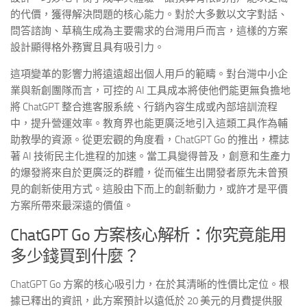
的代價，獲得解決問題的核心能力。對於大多數以文字對話、
問答諮詢、草稿生成為主要需求的台灣用戶而言，這樣的方案
設計顯得格外務實且具有吸引力。
這項變革的影響力將遠遠超出個人用戶的範疇。對台灣中小企
業與新創團隊而言，可控的 AI 工具成本將使他們能更無負擔地
將 ChatGPT 整合進客服系統、行銷內容生成或內部培訓流程
中，提升營運效率。教育界也能更廣泛地引入這類工具作為輔
助教學的資源。從更宏觀的角度看，ChatGPT Go 的推出，標誌
著 AI 技術民主化進程的加速。當工具變得普及，創意和生產力
的爆發將來自於更廣泛的群體，從而催生出開發者原先未曾預
見的創新使用方式。這股由下而上的創新動力，或許才是平價
方案所帶來最深遠的價值。
ChatGPT Go 方案核心解析：你究竟能用
多少錢買到什麼？
ChatGPT Go 方案的核心吸引力，在於其清晰的性價比定位。根
據已釋出的資訊，此方案預計以遠低於 20 美元的月費提供服