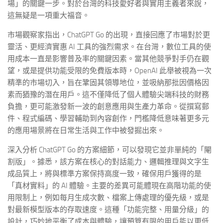
場」的關鍵一步。對於台灣的科技愛好者與實用主義者來說，
這無疑是一項重大福音。
市場觀察家指出，ChatGPT Go 的出現，直接回應了市場對於更
靈活、更經濟實惠 AI 工具的強烈需求。在台灣，數位工具的使
用成本一直是影響普及率的關鍵因素。當其他競爭對手仍在觀
望，或是提供功能受限的免費版本時，OpenAI 此舉被視為一次
精準的市場切入，旨在鞏固其領導地位，並吸納那批因價格因
素而猶豫的潛在用戶。這不僅降低了個人體驗尖端科技的財務
負擔，更可能激發新一波的創意應用與生產力革命。從撰寫郵
件、程式編碼、學習輔助到內容創作，門檻降低意味著更多元
的應用場景將在日常生活與工作中被發掘出來。
深入分析 ChatGPT Go 的方案細節，可以發現它並非單純的「閹
割版」。據悉，該方案在核心的對話能力、邏輯推理與文字生
成品質上，將與標準方案保持高度一致，確保用戶獲得的是
「真材實料」的 AI 體驗。主要的差異可能體現在高階功能的使
用限制上，例如每月生成次數、檔案上傳處理的優先級，或是
對最新模型版本的存取速度。這種「功能完整、用量分級」的
設計，巧妙地平衡了成本與體驗，讓預算有限的用戶能以更低