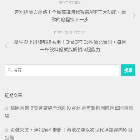
NEXT STORY
告別排隊與迷路！全民高鐵時代智慧APP三大功能，讓
你的旅程快人一步
PREVIOUS STORY
學生與上班族都搶著用！ChatGPT Go性價比實測，每月
一杯飲料錢就能解鎖AI超能力
搜
尋
關
鍵
近期文章
字:
桃園青創博覽會鏈結全球創投資源 青年新創團隊進軍國際市
場
災難來襲，通訊絕不能斷！海地星空以次世代通訊迎向極限
災備