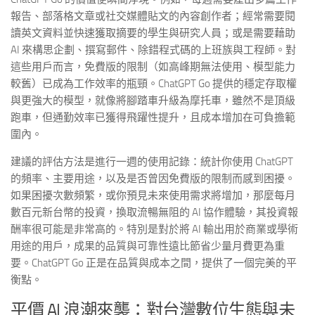
報告、部落格文章或社交媒體貼文的內容創作者；經常需要閱
讀英文資料並快速獲取摘要的學生與研究人員；或是需要藉助
AI 來構思企劃、撰寫郵件、除錯程式碼的上班族與工程師。對
這些用戶而言，免費版的限制（如高峰期無法使用、模型能力
較舊）已成為工作效率的瓶頸。ChatGPT Go 提供的穩定存取權
與更強大的模型，就像將腳踏車升級為摩托車，雖然不是頂級
跑車，但通勤效率已獲得飛躍性提升，且成本增加在可負擔範
圍內。
建議的評估方法是進行一週的使用記錄：統計你使用 ChatGPT
的頻率、主要用途，以及是否曾因免費版的限制而感到困擾。
如果困擾次數頻繁，或你預見未來使用需求將增加，那麼每月
數百元新台幣的投資，換取流暢無阻的 AI 協作體驗，其投資報
酬率很可能是非常高的。特別是對於將 AI 輸出用於商業或學術
用途的用戶，成果的品質與可靠性遠比節省少量月費更為重
要。ChatGPT Go 正是在品質與成本之間，提供了一個完美的平
衡點。
平價 AI 浪潮來襲：對台灣數位生態與未