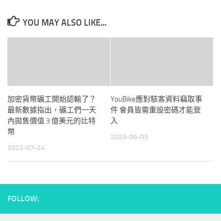
YOU MAY ALSO LIKE...
加密貨幣礦工開始認輸了？
YouBike應對駭客資料竊取事
最新數據指出，礦工們一天
件 會員皆需重設密碼才能登
內拋售價值 3 億美元的比特
入
幣
2023-06-03
2022-07-24
FOLLOW: