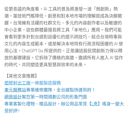
從更長遠的角度看，AI 工具的普及將激發一波「微創新」熱
潮。當技術門檻降低，創意和對本地市場的理解就成為決勝關
鍵。台灣擁有活躍的社群文化、多元的內容創作者以及敏捷的
中小企業，這些群體最擅長將工具「本地化」應用。我們可能
會看到更多針對台語對話優化的提示詞技巧、結合台灣時事與
文化的內容生成範本，或是解決本地特有行政流程困擾的 AI 使
用心法。ChatGPT Go 所提供的，正是讓這股民間創新力得以釋
放的基礎建設。它拆除了價格的高牆，邀請所有人進入 AI 協作
的時代，共同塑造更具智慧與效率的未來。
【其他文章推薦】
塑膠射出工廠
一條龍製造服務
東元服務站
專業維修團隊，全台據點快速到府！
網頁設計
幫您第一時間規劃公司的形象門面
專業客製化禮物、贈品設計，辦公用品常見【
L夾
】搖身一變大
受好評!!