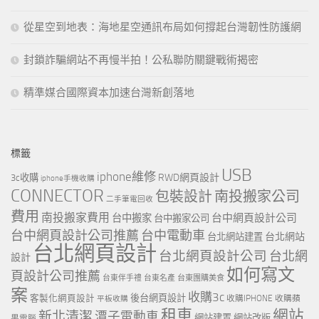
從星空到地表：海地星空通訊布局如何撐起台灣韌性防護網
封鎖詐騙網站不再慢半拍！公私聯防關鍵戰術揭密
精準媒合國際資本加速台灣新創落地
標籤
USB
iphone維修
RWD網頁設計
3c收購
iphone手機收購
CONNECTOR
包裝設計
南投搬家公司
二手筆電回收
費用
南投搬家費用
台中網頁設計公司
台中搬家
台中搬家公司
台中網頁設計公司推薦
台中電動車
台北網站
台北網站建置
台北網頁設計
台北網頁設計公司
台北網
設計
如何寫文
頁設計公司推薦
台東伴手禮
台東名產
台東團購美食
案
收購3c
客製化網頁設計
後台網頁設計
收購IPHONE
收購蘋
平板收購
租車
網站
新北清潔
潭子電動車
網站建置
網站改版
果電腦