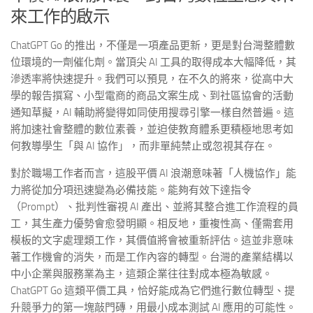
來工作的啟示
ChatGPT Go 的推出，不僅是一項產品更新，更是對台灣整體數
位環境的一劑催化劑。當頂尖 AI 工具的取得成本大幅降低，其
滲透率將快速提升。我們可以預見，在不久的將來，從高中大
學的報告撰寫、小型電商的商品文案生成、到社區協會的活動
通知草擬，AI 輔助將變得如同使用搜尋引擎一樣自然普遍。這
將加速社會整體的數位素養，並迫使教育體系更積極地思考如
何教導學生「與 AI 協作」，而非單純禁止或忽視其存在。
對於職場工作者而言，這股平價 AI 浪潮意味著「人機協作」能
力將從加分項迅速變為必備技能。能夠有效下達指令
（Prompt）、批判性審視 AI 產出、並將其整合進工作流程的員
工，其生產力優勢會愈發明顯。相反地，重複性高、僅需套用
模板的文字處理類工作，其價值將會被重新評估。這並非意味
著工作機會的消失，而是工作內容的轉型。台灣的產業結構以
中小企業與服務業為主，這類企業往往對成本極為敏感。
ChatGPT Go 這類平價工具，恰好能成為它們進行數位轉型、提
升競爭力的第一塊敲門磚，用最小成本測試 AI 應用的可能性。