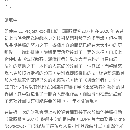
in
,
,
讀取中…
即使由 CD Projekt Red 推出的《電馭叛客2077》在 2020 年底最
初上市時曾因為遊戲本身的技術問題引發了許多爭議，但在團
隊長期持續的努力之下，遊戲本身的問題已經在大大小小的更
新後一一遭到排除，讓穩定度漸漸達到了一定的水準，再加上
衍伸動畫《電馭叛客：邊緣行者》以及大型資料片《自由幻
局》的幫助之下，本作的人氣終於達到了一個巔峰，而整體來
說也更加接近當初的願景，更別說即將推出的 2.1 版更新還將會
加入令玩家們敲碗已久的地鐵功能。除了《邊緣行者》之外，
CDPR 也打算以其他形式的媒體持續拓展《電馭叛客》系列的世
界觀，其中就包含了一部真人影視作品，而團隊也在最近證實
了這項計畫很有可能得要等到 2025 年才會實現。
在最近一次的財務會議上被投資者問到接下來該如何持續推動
《電馭叛客 2077》遊戲本身的銷售時，CDPR 首席商務長 Michał
Nowakowski 再次提及了這項真人影視作品改編計畫，雖然他並