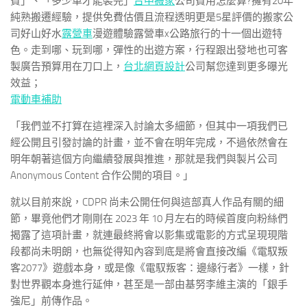
費」、「多少車才能裝完」
台中搬家
公司費用怎麼算?擁有20年
純熟搬遷經驗，提供免費估價且流程透明更是5星評價的搬家公
司好山好水
露營車
漫遊體驗露營車x公路旅行的十一個出遊特
色。走到哪、玩到哪，彈性的出遊方案，行程跟出發地也可客
製廣告預算用在刀口上，
台北網頁設計
公司幫您達到更多曝光
效益；
電動車補助
「我們並不打算在這裡深入討論太多細節，但其中一項我們已
經公開且引發討論的計畫，並不會在明年完成，不過依然會在
明年朝著這個方向繼續發展與推進，那就是我們與製片公司
Anonymous Content 合作公開的項目。」
就以目前來說，CDPR 尚未公開任何與這部真人作品有關的細
節，畢竟他們才剛剛在 2023 年 10 月左右的時候首度向粉絲們
揭露了這項計畫，就連最終將會以影集或電影的方式呈現現階
段都尚未明朗，也無從得知內容到底是將會直接改編《電馭叛
客2077》遊戲本身，或是像《電馭叛客：邊緣行者》一樣，針
對世界觀本身進行延伸，甚至是一部由基努李維主演的「銀手
強尼」前傳作品。