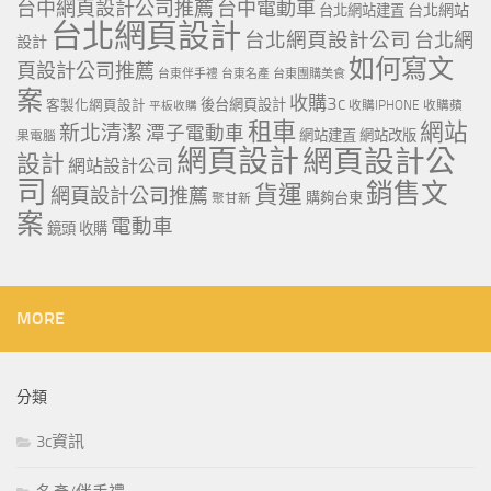
台中網頁設計公司推薦
台中電動車
台北網站
台北網站建置
台北網頁設計
台北網頁設計公司
台北網
設計
如何寫文
頁設計公司推薦
台東伴手禮
台東名產
台東團購美食
案
收購3c
客製化網頁設計
後台網頁設計
收購IPHONE
收購蘋
平板收購
租車
網站
新北清潔
潭子電動車
網站建置
網站改版
果電腦
網頁設計
網頁設計公
設計
網站設計公司
司
銷售文
貨運
網頁設計公司推薦
購夠台東
聚甘新
案
電動車
鏡頭 收購
MORE
分類
3c資訊