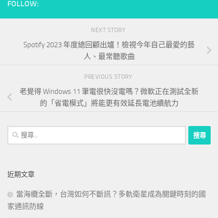
FOLLOW:
NEXT STORY
Spotify 2023 年度總回顧出爐！檢視今年自己最愛的藝
人、最常聽歌曲
PREVIOUS STORY
老覺得 Windows 11 筆電很快沒電嗎？微軟正在測試全新
的「省電模式」將能更有效延長電池續航力
搜
尋
關
鍵
近期文章
字:
當海纜全斷，台灣如何不斷訊？多軌衛星成為關鍵時刻的國
家通訊防線