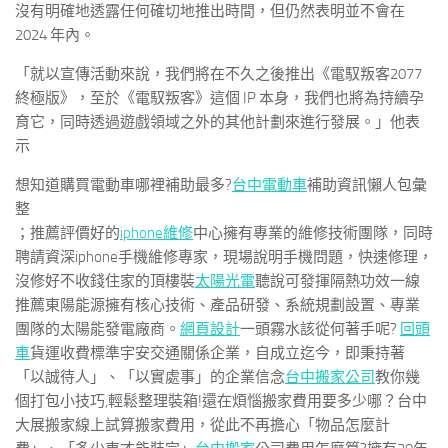
沒有明確地透露任何確切地推出時間，但仍然表明並不會在
2024 年內。
「就以宣傳活動來說，我們將在不久之後推出《電馭叛客2077
終極版》，至於《電馭叛客》這個 IP 本身，我們也將為持續孕
育它，同時透過遊戲領域之外的其他計劃來進行發展。」他表
示
想知道購買電動車哪裡補助最多?
台中電動車
補助資訊懶人包彙
整
；推薦評價好的
iphone維修
中心擁有專業的維修技術團隊，同時
聘請資深iphone手機維修專家，現場說明手機問題，快速修理，
沒修好不收錢住家的頂樓裝
太陽光電
聽說可發揮隔熱功效一線
推薦東陽能源擁有核心技術、產品研發、系統規劃設置、專業
團隊的太陽能發電廠商。
網頁設計
一頭霧水該從何著手呢?
回頭
車
貨運收費標準宇安交通關係企業，自成立迄今，即秉持著
「以誠待人」、「以實處事」的企業信念
台中搬家公司
教你幾
個打包小技巧,輕鬆整理裝箱!還在煩惱搬家費用要多少哪？台中
大展搬家線上試算搬家費用，從此不再擔心「物品怎麼計