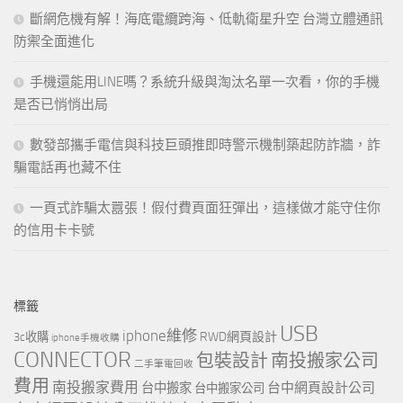
斷網危機有解！海底電纜跨海、低軌衛星升空 台灣立體通訊
防禦全面進化
手機還能用LINE嗎？系統升級與淘汰名單一次看，你的手機
是否已悄悄出局
數發部攜手電信與科技巨頭推即時警示機制築起防詐牆，詐
騙電話再也藏不住
一頁式詐騙太囂張！假付費頁面狂彈出，這樣做才能守住你
的信用卡卡號
標籤
USB
iphone維修
RWD網頁設計
3c收購
iphone手機收購
CONNECTOR
包裝設計
南投搬家公司
二手筆電回收
費用
南投搬家費用
台中網頁設計公司
台中搬家
台中搬家公司