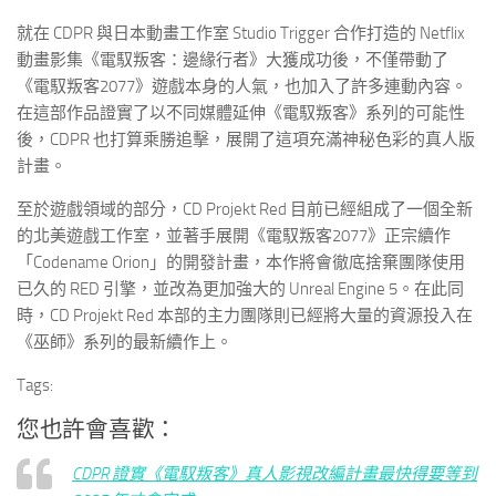
就在 CDPR 與日本動畫工作室 Studio Trigger 合作打造的 Netflix
動畫影集《電馭叛客：邊緣行者》大獲成功後，不僅帶動了
《電馭叛客2077》遊戲本身的人氣，也加入了許多連動內容。
在這部作品證實了以不同媒體延伸《電馭叛客》系列的可能性
後，CDPR 也打算乘勝追擊，展開了這項充滿神秘色彩的真人版
計畫。
至於遊戲領域的部分，CD Projekt Red 目前已經組成了一個全新
的北美遊戲工作室，並著手展開《電馭叛客2077》正宗續作
「Codename Orion」的開發計畫，本作將會徹底捨棄團隊使用
已久的 RED 引擎，並改為更加強大的 Unreal Engine 5。在此同
時，CD Projekt Red 本部的主力團隊則已經將大量的資源投入在
《巫師》系列的最新續作上。
Tags:
您也許會喜歡：
CDPR 證實《電馭叛客》真人影視改編計畫最快得要等到