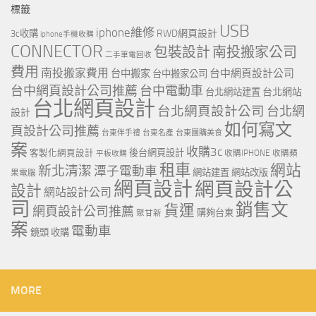
標籤
USB
iphone維修
RWD網頁設計
3c收購
iphone手機收購
CONNECTOR
包裝設計
南投搬家公司
二手筆電回收
費用
南投搬家費用
台中網頁設計公司
台中搬家
台中搬家公司
台中網頁設計公司推薦
台中電動車
台北網站
台北網站建置
台北網頁設計
台北網頁設計公司
台北網
設計
如何寫文
頁設計公司推薦
台東伴手禮
台東名產
台東團購美食
案
收購3c
客製化網頁設計
後台網頁設計
收購IPHONE
收購蘋
平板收購
租車
網站
新北清潔
潭子電動車
網站建置
網站改版
果電腦
網頁設計
網頁設計公
設計
網站設計公司
司
銷售文
貨運
網頁設計公司推薦
購夠台東
聚甘新
案
電動車
鏡頭 收購
MORE