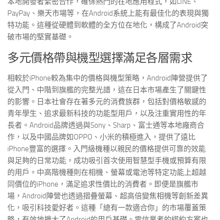
本地開發者緊密合作，確保熱門的在地應用程式，如LINE、
PayPay、樂天市場等，在Android系統上能有最佳化的表現與獨
特功能。這種從硬體到軟體的全方位在地化，構成了Android突
破市場的堅實基礎。
多元價格帶與機型選擇滿足各層需求
相較於iPhone較為集中的價格與機型策略，Android陣營提供了
從入門、中階到旗艦的完整光譜，這在日本市場產生了關鍵性
的影響。日本社會存在著多元的消費族群，包括對價格敏感的
青年學生、追求最新科技的功能型用戶，以及注重實用性的年
長者。Android品牌透過與Sony、Sharp、富士通等本地廠商合
作，以及中國品牌如OPPO、小米的積極進入，提供了遠比
iPhone豐富的選擇。入門級機種以親民的價格提供可靠的效能
與足夠的日常功能，成功吸引首次使用智慧型手機或預算有限
的用戶。中高階機種則在相機、螢幕或電池等特定功能上超越
同價位的iPhone，滿足追求性價比的消費者。即便是旗艦市
場，Android陣營也透過摺疊螢幕、超高倍變焦相機等創新差異
化，吸引科技愛好者。這種「總有一款適合你」的市場覆蓋策
略，有效地擴大了Android的用戶基礎。電信業者的綁約方案也