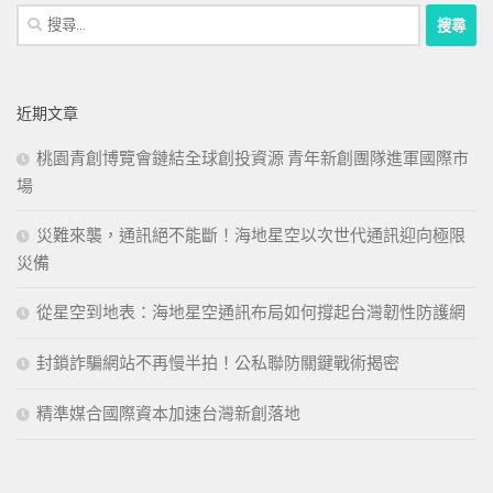
搜
尋
關
鍵
近期文章
字:
桃園青創博覽會鏈結全球創投資源 青年新創團隊進軍國際市
場
災難來襲，通訊絕不能斷！海地星空以次世代通訊迎向極限
災備
從星空到地表：海地星空通訊布局如何撐起台灣韌性防護網
封鎖詐騙網站不再慢半拍！公私聯防關鍵戰術揭密
精準媒合國際資本加速台灣新創落地