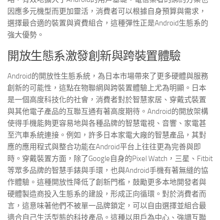
因應多元機型而更加靈活，消費者可以根據自身預算與需求，
選擇最合適的裝置與資費組合，這種彈性正是Android生態系的
強大優勢。
開放生態系激發創新與跨裝置體驗
Android的開放性生態系統，為日本市場帶來了更多硬體與服務
創新的可能性，這點在物聯網與跨裝置體驗上尤為明顯。日本
是一個高度科技化的社會，消費者對於智慧家居、穿戴式裝置
與其他電子產品的互聯互通有著高度期待。Android的開放架構
使得手機能夠更容易地與各種品牌的智慧電視、音響、家電甚
至汽車系統連接。例如，許多日本家電大廠的智慧產品，其對
應的應用程式與整合功能在Android平台上往往更為完善與即
時。穿戴裝置方面，除了Google自身的Pixel Watch，三星、Fitbit
等眾多品牌的智慧手錶與手環，也與Android手機有著無縫的協
作體驗。這種開放性降低了創新門檻，鼓勵更多本地開發者與
硬體製造商投入生態系的建設，形成正向循環。對於消費者而
言，這意味著他們不被單一品牌鎖定，可以自由選擇並組合最
適合自己生活型態的科技產品。這種以用戶為中心、強調互聯