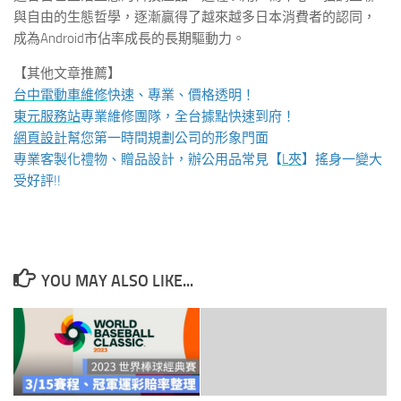
與自由的生態哲學，逐漸贏得了越來越多日本消費者的認同，
成為Android市佔率成長的長期驅動力。
【其他文章推薦】
台中電動車維修
快速、專業、價格透明！
東元服務站
專業維修團隊，全台據點快速到府！
網頁設計
幫您第一時間規劃公司的形象門面
專業客製化禮物、贈品設計，辦公用品常見【
L夾
】搖身一變大
受好評!!
YOU MAY ALSO LIKE...