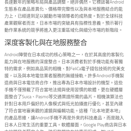
長達數年的策略布局與產品調整，絕非偶然。它標誌著Android
生態系在產品差異化、價格帶完整性以及與本地服務結合的能
力上，已經達到足以撼動市場領導者的成熟度。對於全球科技
產業觀察者而言，日本市場的突破具有指標性意義，預示著行
動作業系統的競爭將進入更注重區域化與細分市場的新階段。
深度客製化與在地服務整合
Android陣營在日本成功的核心策略之一，在於其高度的客製化
能力與在地服務的深度整合。日本消費者對於手機功能有著獨
特的需求，例如高品質的相機、對FeliCa電子錢包技術的完美支
援，以及與本地電信業者服務的無縫接軌。許多Android手機製
造商與日本電信商合作，推出專為日本市場設計的機型。這些
手機不僅預載了符合當地法規與使用習慣的軟體，更在硬體層
面整合了Suica、Pasmo等交通票證所需的晶片。相機演算法也
針對日本用戶偏好的人像模式與低光拍攝進行優化，甚至內建
了符合當地審美觀的濾鏡與編輯功能。這種「比本地更本地」
的產品思維，讓Android手機不再是外來的科技產品，而是融入
日本人日常生活的重要工具。軟體層面，Google Play商店與日本