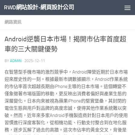
RWD網站設計-網頁設計公司
Skip to content
網路資訊
Android逆襲日本市場！揭開市佔率首度超
車的三大關鍵優勢
BY
ADMIN
·
2025-12-11
在智慧型手機市場的激烈競爭中，Android陣營近期於日本市場
迎來歷史性的一刻。根據最新市調數據顯示，Android作業系統
的市佔率首次超越長期由iPhone主導的日本市場。這個轉變不
僅象徵著市場版圖的移動，更反映出消費者偏好與產業生態的
深層變化。日本向來被視為蘋果iPhone的堅實堡壘，其封閉的
電信生態與用戶對品牌的高度忠誠，使得其他作業系統難以突
破。然而，近年來多家Android手機製造商針對日本用戶的使用
習慣進行深度客製化，從相機功能、行動支付整合到在地化服
務，逐步瓦解了過去的高牆。這次市佔率的黃金交叉，背後是