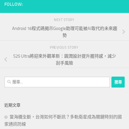
FOLLOW:
NEXT STORY
Android 16程式碼揭示Google助理可能被AI取代的未來趨
勢
PREVIOUS STORY
S25 Ultra將迎來外觀革新：圓潤設計提升握持感，減少
刮手風險
搜
尋
關
鍵
近期文章
字:
當海纜全斷，台灣如何不斷訊？多軌衛星成為關鍵時刻的國
家通訊防線