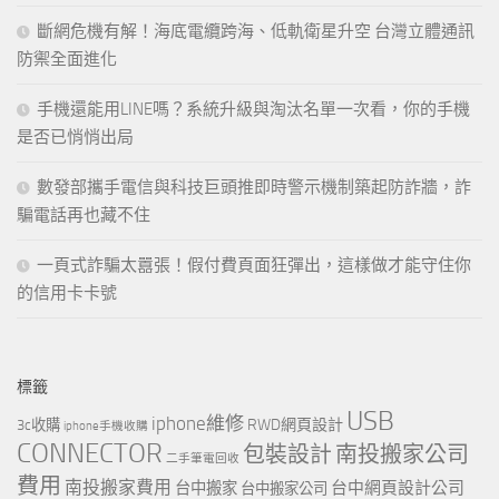
斷網危機有解！海底電纜跨海、低軌衛星升空 台灣立體通訊
防禦全面進化
手機還能用LINE嗎？系統升級與淘汰名單一次看，你的手機
是否已悄悄出局
數發部攜手電信與科技巨頭推即時警示機制築起防詐牆，詐
騙電話再也藏不住
一頁式詐騙太囂張！假付費頁面狂彈出，這樣做才能守住你
的信用卡卡號
標籤
USB
iphone維修
RWD網頁設計
3c收購
iphone手機收購
CONNECTOR
包裝設計
南投搬家公司
二手筆電回收
費用
南投搬家費用
台中網頁設計公司
台中搬家
台中搬家公司