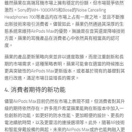
雖然蘋果在高端耳機市場上擁有穩定的份額，但市場競爭依然
激烈。Sony的WH-1000XM5和Bose的Noise Cancelling
Headphones 700等產品均在市場上占有一席之地，並且不斷推
出新技術來吸引消費者。儘管如此，蘋果仍然通過其深厚的生
態系統來維持AirPods Max的優勢，無論是在音質還是降噪技術
方面，蘋果的耳機產品在消費者心中依然具有相當高的認可
度。
蘋果的產品更新策略向來並非以速度取勝，而是注重創新和長
期的市場需求。這種策略表明，蘋果可能會在適當的時候推出
更具突破性的AirPods Max更新版本，或者基於現有的基礎對其
進行改進，滿足市場日益增長的需求。
4. 消費者期待的新功能
儘管AirPods Max目前仍然在市場上表現不錯，但消費者對其升
級的期待依然存在。許多用戶希望蘋果能夠在新版本中加入一
些創新的功能，如更好的防水性能、更加輕便的設計、更長的
電池續航時間，以及更靈活的連接選項等。此外，隨著AR技術
和智能穿戴設備的興起，未來的AirPods Max或許也能夠融入更