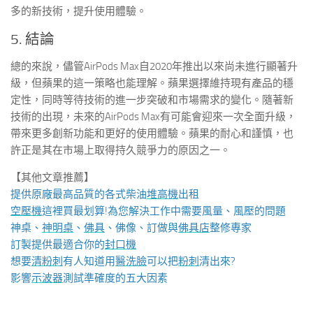
多的新技術，提升使用體驗。
5. 結論
總的來說，儘管AirPods Max自2020年推出以來尚未進行顯著升
級，但蘋果的這一策略也能理解。蘋果選擇維持現有產品的穩
定性，同時等待技術的進一步突破和市場需求的變化。隨著新
技術的出現，未來的AirPods Max有可能會迎來一次全面升級，
帶來更多創新功能和更好的使用體驗。蘋果的耐心和謹慎，也
許正是其在市場上取得持久競爭力的原因之一。
【其他文章推薦】
提供原廠最高品質的各式柴油
堆高機
出租
空壓機
這裡買最划算!為您解決工作中需要風量、風壓的問題
神桌、
神明桌
、
佛具
、佛像、訂做與
佛具店
整修專家
訂製提供最適合你的
封口機
想要
清粉刺
有人知道用
醫洗臉
可以把
粉刺
清出來?
影響
示波器
測試準確度的五大因素