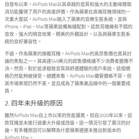
自發布以來，AirPods Max以其卓越的音質和強大的主動噪聲取
消功能獲得了用戶的高度評價。作為蘋果在高端耳機領域的一
次重大嘗試，AirPods Max融入了蘋果的音樂生態系統，並與
iPhone、iPad、Mac等蘋果設備無縫配對。這款耳機擁有不錯的
音效、強大的隔音效果、精美的外觀設計，以及與蘋果生態系
統的良好兼容性。
不過，作為蘋果的旗艦耳機，AirPods Max的高昂售價也是其討
論的焦點之一。其高達549美元的起售價格讓不少消費者猶豫不
決。然而，對於追求極致音質與舒適體驗的用戶來說，這個價
格仍然能夠被接受。總體來看，AirPods Max儘管價格不菲，但
其市場表現仍然不差，並且成為了蘋果產品線中的一個重要成
員。
2. 四年未升級的原因
雖然AirPods Max自上市以來的性能優異，但自2020年以來，這
款耳機並未進行過重大升級或改版。這一情況引發了廣泛的討
論。有多種原因可以解釋為什麼蘋果遲遲未推出新版本的
AirPods Max。