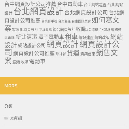
台中網頁設計公司推薦
台中電動車
台北網站
台北網站建置
台北網頁設計
台北網頁設計公司
台北網
設計
如何寫文
頁設計公司推薦
台東伴手禮
台東名產
台東團購美食
案
收購3c
客製化網頁設計
後台網頁設計
收購IPHONE
收購蘋
平板收購
租車
網站
新北清潔
潭子電動車
網站建置
網站改版
果電腦
網頁設計
網頁設計公
設計
網站設計公司
司
銷售文
貨運
網頁設計公司推薦
購夠台東
聚甘新
案
電動車
鏡頭 收購
MORE
分類
3c資訊