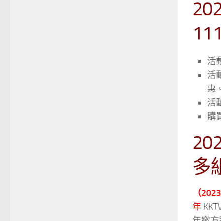
20
11
活動
活
惠
活動
購
20
多
（20
年
KK
年繳方