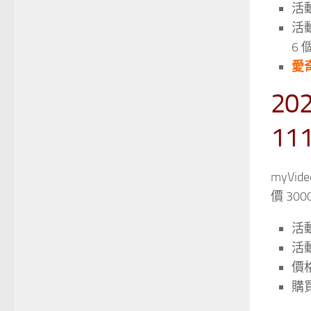
活動
活動
6 
愛
20
11
myVi
價 3
活動
活
價
購