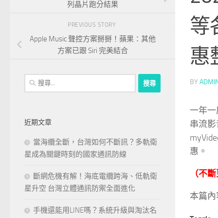
列晶片跑分結果
等
PREVIOUS STORY
Apple Music 聲控方案掰掰！蘋果：其他
惠
方案已跟 Siri 完美結合
搜
BY
ADMI
尋
關
一年一
鍵
近期文章
串流影音
字:
myVi
當海纜全斷，台灣如何不斷訊？多軌衛
惠。
星成為關鍵時刻的國家通訊防線
（不斷
斷網危機有解！海底電纜跨海、低軌衛
星升空 台灣立體通訊防禦全面進化
本篇內
手機還能用LINE嗎？系統升級與淘汰名