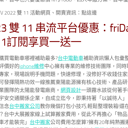
TV 2022 雙 11 活動網頁、開賣資訊：點這邊
23 雙 11 串流平台優惠：friD
111訂閱享買一送一
購買電動車哪裡補助最多?
台中電動車
補助資訊懶人包彙
評價好的
iphone維修
中心擁有專業的維修技術團隊，同時聘請
專家，現場說明手機問題，快速修理，沒修好不收錢住家
可發揮隔熱功效一線推薦東陽能源擁有核心技術、產品研
業團隊的太陽能發電廠商。
網頁設計
一頭霧水該從何著手
宇安交通關係企業，自成立迄今，即秉持著「以誠待人」
信念
台中搬家公司
教你幾個打包小技巧,輕鬆整理裝箱!還
？台中大展搬家線上試算搬家費用，從此不再擔心「物品
車才能裝完」
台中搬家
公司費用怎麼算?擁有20年純熟搬