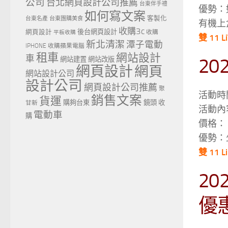
公司
台北網頁設計公司推薦
台東伴手禮
優勢：
如何寫文案
客製化
台東名產
台東團購美食
有機上盒
收購3c
網頁設計
後台網頁設計
收購
平板收購
雙 11 L
新北清潔
潭子電動
IPHONE
收購蘋果電腦
租車
網站設計
車
20
網站建置
網站改版
網頁設計
網頁
網站設計公司
設計公司
網頁設計公司推薦
聚
活動時間：
銷售文案
貨運
購夠台東
鏡頭 收
甘新
活動內
電動車
購
價格：
優勢：
雙 11 L
20
優