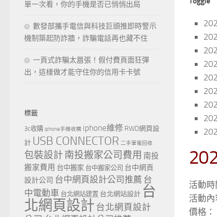
Toggle
單一次看，你的手機是否已悄悄出局
20
數發部攜手電信與科技巨頭推即時警示
20
機制築起防詐牆，詐騙電話再也藏不住
20
一頁式詐騙太囂張！假付費頁面狂彈
20
出，這樣做才能守住你的信用卡卡號
20
20
20
標籤
20
iphone維修
RWD網頁設
3c收購
iphone手機收購
20
USB CONNECTOR
計
二手筆電回收
20
包裝設計
南投搬家公司費用
南投
搬家費用
台中網頁
台中搬家
台中搬家公司
台中網頁設計公司推薦
台
設計公司
活動時間
台
中電動車
台北網站設計
台北網站建置
活動內
北網頁設計
台北網頁設計
價格：＄