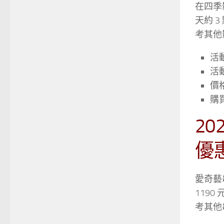
在四季
天約 
考其他
活動
活
價格
購
20
優
愛奇藝
119
考其他