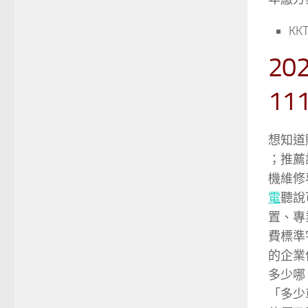
KK
20
1
想知道
；推薦
機維修
電
聽說
置、專
費標準
的企業
多少哪
「多少