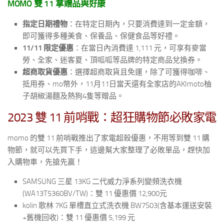
MOMO 雙 11 拿贈品與好康
指定日期禮物
：在特定日期內，只要消費達到一定金額，
即可獲得多種美食、保養品、保健食品等好禮。
11/11 限定優惠
：在當日內消費達 1,111 元，可享有麥當
勞、全家、迷客夏、頂呱呱等品牌的特定商品兌換券。
超商取貨優惠
：選擇超商取貨且免運，除了可獲得咖啡、
抵用券、mo幣外，11月11日當天還有全家店的AKImoto柚
子胡椒湯麵及熱狗4隻等贈品。
2023 雙 11 前哨戰：超狂購物節必敗家電
momo 的雙 11 前哨戰推出了家電超殺優惠，不用等到雙 11 購
物節，就可以先買下手，這邊幫大家整理了必敗單品，趕快加
入購物車，先搶先贏！
SAMSUNG 三星 13KG 二代威力淨系列變頻洗衣機
(WA13T5360BV/TW)：雙 11 優惠價
12,900
元
kolin 歌林 7KG 單槽直立式洗衣機 BW7S03(含基本運送安裝
+舊機回收)：雙 11 優惠價 5,199 元