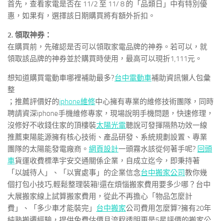
首先，查看家電是否在 11/2 至 11/ 8 的「品類日」中有特別優
惠，如果有，選擇該日期購買將有額外折扣。
2. 領取神券：
在購買前，先確認是否可以領取家電品牌的神券。若可以，就
領取該品牌的神券並於購買時使用，最高可以現折1,111元。
想知道購買電動車哪裡補助最多?
台中電動車
補助資訊懶人包彙
整
；推薦評價好的
iphone維修
中心擁有專業的維修技術團隊，同時
聘請資深iphone手機維修專家，現場說明手機問題，快速修理，
沒修好不收錢住家的頂樓裝
太陽光電
聽說可發揮隔熱功效一線
推薦東陽能源擁有核心技術、產品研發、系統規劃設置、專業
團隊的太陽能發電廠商。
網頁設計
一頭霧水該從何著手呢?
回頭
車
貨運收費標準宇安交通關係企業，自成立迄今，即秉持著
「以誠待人」、「以實處事」的企業信念
台中搬家公司
教你幾
個打包小技巧,輕鬆整理裝箱!還在煩惱搬家費用要多少哪？台中
大展搬家線上試算搬家費用，從此不再擔心「物品怎麼計
費」、「多少車才能裝完」
台中搬家
公司費用怎麼算?擁有20年
純熟搬遷經驗，提供免費估價且流程透明更是5星評價的搬家公