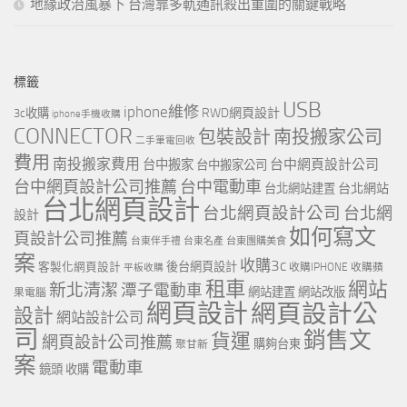
地緣政治風暴下 台灣靠多軌通訊殺出重圍的關鍵戰略
標籤
USB
iphone維修
RWD網頁設計
3c收購
iphone手機收購
CONNECTOR
包裝設計
南投搬家公司
二手筆電回收
費用
南投搬家費用
台中網頁設計公司
台中搬家
台中搬家公司
台中網頁設計公司推薦
台中電動車
台北網站
台北網站建置
台北網頁設計
台北網頁設計公司
台北網
設計
如何寫文
頁設計公司推薦
台東伴手禮
台東名產
台東團購美食
案
收購3c
客製化網頁設計
後台網頁設計
收購IPHONE
收購蘋
平板收購
租車
網站
新北清潔
潭子電動車
網站建置
網站改版
果電腦
網頁設計
網頁設計公
設計
網站設計公司
司
銷售文
貨運
網頁設計公司推薦
購夠台東
聚甘新
案
電動車
鏡頭 收購