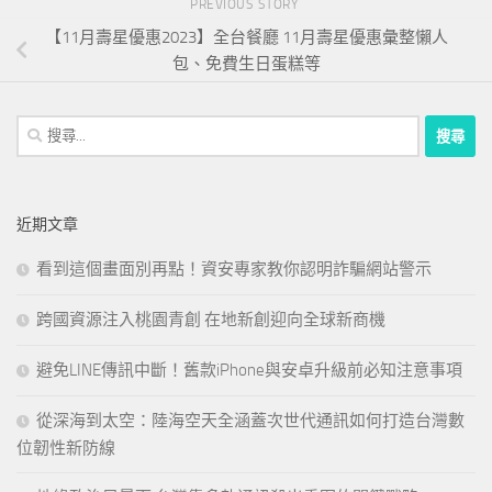
PREVIOUS STORY
【11月壽星優惠2023】全台餐廳 11月壽星優惠彙整懶人
包、免費生日蛋糕等
搜
尋
關
鍵
近期文章
字:
看到這個畫面別再點！資安專家教你認明詐騙網站警示
跨國資源注入桃園青創 在地新創迎向全球新商機
避免LINE傳訊中斷！舊款iPhone與安卓升級前必知注意事項
從深海到太空：陸海空天全涵蓋次世代通訊如何打造台灣數
位韌性新防線