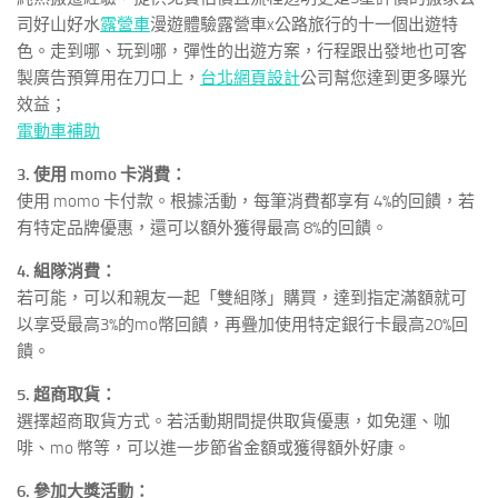
司好山好水
露營車
漫遊體驗露營車x公路旅行的十一個出遊特
色。走到哪、玩到哪，彈性的出遊方案，行程跟出發地也可客
製廣告預算用在刀口上，
台北網頁設計
公司幫您達到更多曝光
效益；
電動車補助
3. 使用 momo 卡消費：
使用 momo 卡付款。根據活動，每筆消費都享有 4%的回饋，若
有特定品牌優惠，還可以額外獲得最高 8%的回饋。
4. 組隊消費：
若可能，可以和親友一起「雙組隊」購買，達到指定滿額就可
以享受最高3%的mo幣回饋，再疊加使用特定銀行卡最高20%回
饋。
5. 超商取貨：
選擇超商取貨方式。若活動期間提供取貨優惠，如免運、咖
啡、mo 幣等，可以進一步節省金額或獲得額外好康。
6. 參加大獎活動：