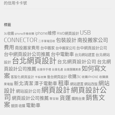
的信用卡卡號
標籤
USB
iphone維修
RWD網頁設計
3c收購
iphone手機收購
CONNECTOR
包裝設計
南投搬家公司
二手筆電回收
費用
南投搬家費用
台中網頁設計公司
台中搬家
台中搬家公司
台中網頁設計公司推薦
台中電動車
台北網站
台北網站建置
台北網頁設計
台北網頁設計公司
台北網
設計
如何寫文
頁設計公司推薦
台東伴手禮
台東名產
台東團購美食
案
收購3c
客製化網頁設計
後台網頁設計
收購IPHONE
收購蘋
平板收購
租車
網站
新北清潔
潭子電動車
網站建置
網站改版
果電腦
網頁設計
網頁設計公
設計
網站設計公司
司
銷售文
貨運
網頁設計公司推薦
購夠台東
聚甘新
案
電動車
鏡頭 收購