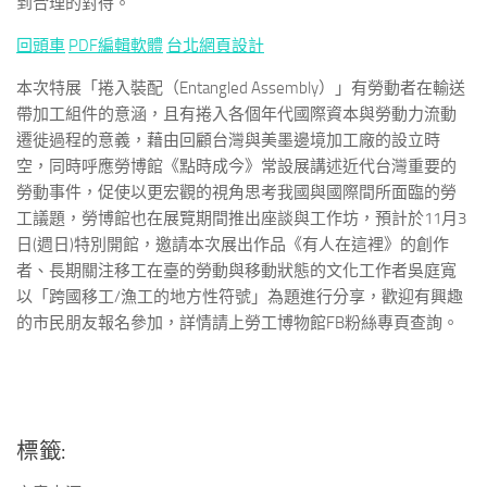
到合理的對待。
回頭車
PDF編輯軟體
台北網頁設計
本次特展「捲入裝配（Entangled Assembly）」有勞動者在輸送
帶加工組件的意涵，且有捲入各個年代國際資本與勞動力流動
遷徙過程的意義，藉由回顧台灣與美墨邊境加工廠的設立時
空，同時呼應勞博館《點時成今》常設展講述近代台灣重要的
勞動事件，促使以更宏觀的視角思考我國與國際間所面臨的勞
工議題，勞博館也在展覽期間推出座談與工作坊，預計於11月3
日(週日)特別開館，邀請本次展出作品《有人在這裡》的創作
者、長期關注移工在臺的勞動與移動狀態的文化工作者吳庭寬
以「跨國移工/漁工的地方性符號」為題進行分享，歡迎有興趣
的市民朋友報名參加，詳情請上勞工博物館FB粉絲專頁查詢。
標籤: