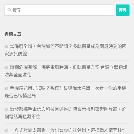
搜
尋
關
鍵
近期文章
字:
當海纜全斷，台灣如何不斷訊？多軌衛星成為關鍵時刻的國
家通訊防線
斷網危機有解！海底電纜跨海、低軌衛星升空 台灣立體通訊
防禦全面進化
手機還能用LINE嗎？系統升級與淘汰名單一次看，你的手機
是否已悄悄出局
數發部攜手電信與科技巨頭推即時警示機制築起防詐牆，詐
騙電話再也藏不住
一頁式詐騙太囂張！假付費頁面狂彈出，這樣做才能守住你