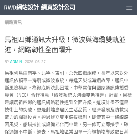
RWD網站設計-網頁設計公司
Skip to content
網路資訊
馬祖四鄉通訊大升級！微波與海纜雙軌並
進，網路韌性全面躍升
BY
ADMIN
·
2026-06-27
馬祖列島由南竿、北竿、東引、莒光四鄉組成，長年以來對外
通訊依賴單一海纜或微波系統，每逢天災或海纜故障，通訊中
斷風險極高。為徹底解決此困境，中華電信與國家通訊傳播委
員會（NCC）合作推動「微波系統與海纜雙軌推進」計畫，目標
是讓馬祖四鄉的通訊網路韌性達到全面升級。這項計畫不僅是
技術上的突破，更是對離島居民生活品質、經濟發展及防救災
能力的關鍵投資。透過建立雙重備援機制，即使其中一條線路
因風災、船錨拉扯或設備老化而中斷，另一條可立即接手，確
保通訊不中斷。過去，馬祖地區常因單一海纜損壞導致數日甚