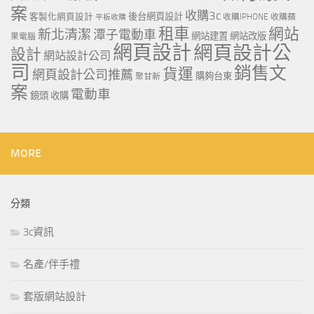
案
收購3c
客製化網頁設計
後台網頁設計
收購IPHONE
收購蘋
平板收購
租車
網站
新北清潔
潭子電動車
網站建置
網站改版
果電腦
網頁設計
網頁設計公
設計
網站設計公司
司
銷售文
貨運
網頁設計公司推薦
購夠台東
聚甘新
案
電動車
鏡頭 收購
MORE
分類
3c資訊
名產/伴手禮
套版網站設計