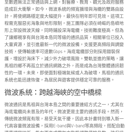
至數週無法正常通話與上網，對醫療、教育、觀光及政府服務
造成巨大衝擊。如今，微波系統的頻寬擴增與海纜的雙路由設
計，將使網路穩定度大幅提升，最快在明年即可見效。這項工
程需克服惡劣海象與地形限制，施工團隊必須在崎嶇的島嶼地
形上架設微波天線，同時鋪設深海電纜，技術難度極高。但為
了讓鄉親享有與台灣本島同等級的通訊品質，相關單位已投入
大量資源，並引進最新一代的微波設備，支援更高頻段與調變
技術，使傳輸速率可達數Gbps。海底電纜部分則採用鎧裝保
護，埋設於海床下，減少外力破壞風險。雙軌並進的策略，讓
馬祖四鄉不再孤立於通訊網路之外，而是成為台灣整體通訊韌
性的一環。未來，即使面對極端氣候或人為破壞，馬祖的通訊
系統也能迅速恢復，為居民與遊客提供穩定可靠的服務。
微波系統：跨越海峽的空中橋樑
微波通訊是馬祖與台灣本島之間的重要連結方式之一，尤其在
海底電纜尚未普及的年代，微波更是主要的通訊手段。然而，
傳統微波頻寬有限，易受天氣干擾，因此本計畫特別導入新一
代高容量微波設備，採用E-band與V-band等高頻段，搭配自動