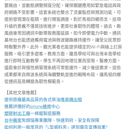
要路由，並動態調整頻寬分配，確保關鍵應用如緊急電話與政
府網路不受影響。這套系統也整合了流量監控與預測功能，可
提前發現潛在瓶頸，進行頻寬調度。對於馬祖四鄉而言，這項
升級的意義不僅是技術進步，更是社會韌性的體現。過去，颱
風過後常因通訊中斷導致救援延誤，如今即便電力中斷，通訊
基地台也能透過備用電池與微波鏈路維持運作，讓受災民眾即
時聯繫外界。此外，觀光業者也能提供穩定的Wi-Fi與線上訂房
服務，吸引更多遊客。教育方面，離島學校可與台灣本島學校
進行即時互動教學，學生不再因地理位置而受限。醫療方面，
遠距會診與慢性病管理系統可常態運作，減少後送需求。這些
成果都來自微波系統與海纜雙軌並進的戰略布局，讓馬祖四鄉
從通訊孤島轉變為韌性模範島。
【其他文章推薦】
提供原廠最高品質的各式柴油
堆高機
出租
推薦評價好的
iphone維修
中心
塑膠射出工廠
一條龍製造服務
台中搬家
免煩惱專業團隊、快速到府、安全有保障
如何利用一般常見的「
L型資料夾
」達到廣告宣傳效果?