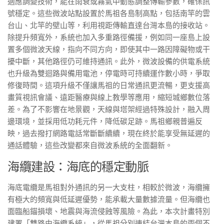
適應調變技術，能在雨衰或霧氣中動態調整傳輸參數，確保訊
號穩定。這些微波站點設置於馬祖各島制高點，包括南竿的雲
台山、北竿的壁山等，利用視距傳輸直達台灣本島的接收站。
除提升頻寬外，系統也加入多重路徑備援，例如同一座島上設
置多個微波天線，指向不同方向，即使其中一路因障礙物或干
擾中斷，其他路徑仍可維持通訊。此外，微波設備的供電系統
也升級為雙迴路與備用電池，停電時可持續運作數小時，爭取
修復時間。這項升級不僅讓馬祖的日常通訊更流暢，更支援高
畫質視訊會議、遠距醫療與線上教學等應用，縮短城鄉數位落
差。為了不影響在地景觀，天線與塔架經過特殊設計，融入周
邊環境，並採用低功耗元件，降低碳足跡。馬祖鄉親普遍反
映，過去撥打網路電話常斷斷續續，現在終於能享受無延遲的
通話體驗，這些改變都來自微波系統的全面翻新。
海纜建設：海底的穩定動脈
海底電纜是馬祖對外通訊的另一大支柱，相較於微波，海纜擁
有極大的頻寬與低延遲優勢，能承載大量數據流量。但海纜也
面臨船錨損壞、地震與海流侵蝕等風險。為此，本次計畫特別
建置「雙路由海纜系統」，從馬祖分別連結台灣本島的兩個不