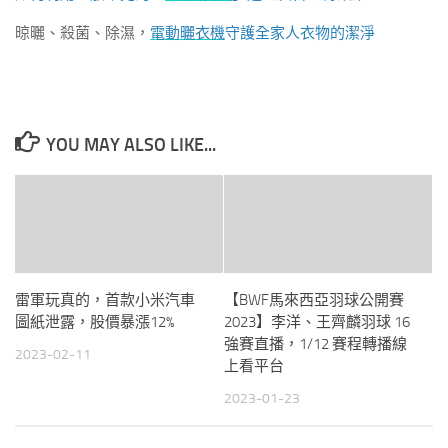
晾曬、殺菌、除濕，
電動曬衣機
守護全家人衣物的潔淨
YOU MAY ALSO LIKE...
雷軍玩真的，首款小米汽車
【BWF馬來西亞羽球公開賽
圖紙泄露，股價暴漲12%
2023】李洋、王齊麟羽球 16
強賽直播，1/12 賽程轉播線
2023-02-11
上看平台
2023-01-23