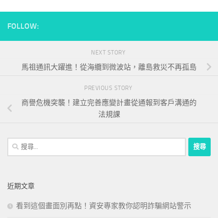
FOLLOW:
NEXT STORY
馬祖通訊大躍進！從海纜到微波站，離島救災不再孤島
PREVIOUS STORY
商譽危機突襲！建立完善應變計畫從通報到客戶溝通的
法規課
搜
尋
關
鍵
近期文章
字:
看到這個畫面別再點！資安專家教你認明詐騙網站警示