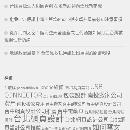
跨國資源注入桃園青創 在地新創迎向全球新商機
避免LINE傳訊中斷！舊款iPhone與安卓升級前必知注意事項
從深海到太空：陸海空天全涵蓋次世代通訊如何打造台灣數
位韌性新防線
地緣政治風暴下 台灣靠多軌通訊殺出重圍的關鍵戰略
標籤
USB
iphone維修
RWD網頁設計
3c收購
iphone手機收購
CONNECTOR
包裝設計
南投搬家公司
二手筆電回收
費用
南投搬家費用
台中網頁設計公司
台中搬家
台中搬家公司
台中網頁設計公司推薦
台中電動車
台北網站
台北網站建置
台北網頁設計
台北網頁設計公司
台北網
設計
如何寫文
頁設計公司推薦
台東伴手禮
台東名產
台東團購美食