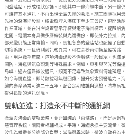
同登陸點，形成環狀保護。即使其中一條海纜中斷，另一條仍
可維持基本通訊，不再出現全島失聯的窘境。施工團隊採用最
先進的深海埋設犁，將電纜埋入海床下至少三公尺，避開漁船
作業區域，並在沿岸設置警示浮標與電子海圖標示，提醒船隻
避開。電纜本身具備多層鎧裝與光纖備份，即使外力拉扯，內
部光纖仍能正常傳輸。同時，馬祖各島的登陸站也配備了自動
切換系統，一旦偵測到訊號異常，可在毫秒內切換至備援路
由，用戶幾乎無感。這項海纜建設不僅服務一般民眾，也滿足
國防、海巡與氣象觀測等特殊需求。例如，東引與莒光等偏遠
島嶼，過去僅靠微波通訊，頻寬不足導致氣象資料傳輸延遲，
如今海纜直達，即時數據可無縫回傳，提升災害預警能力。海
纜的壽命通常可達二十五年，配合定期維護與巡檢，將為馬祖
提供長期的通訊保障。
雙軌並進：打造永不中斷的通訊網
微波與海纜的雙軌策略，並非單純的「兩條路」，而是透過智
慧管理系統，讓兩者相輔相成。平時，海纜承擔主要流量，微
波作為備援並分擔部分負載；當海纜異常時，微波自動升為主