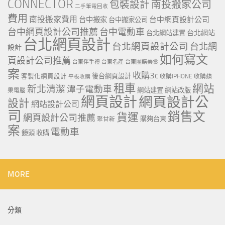
CONNECTOR
包裝設計
南投搬家公司
二手筆電回收
費用
南投搬家費用
台中網頁設計公司
台中搬家
台中搬家公司
台中網頁設計公司推薦
台中電動車
台北網站
台北網站建置
台北網頁設計
台北網頁設計公司
台北網
設計
如何寫文
頁設計公司推薦
台東伴手禮
台東名產
台東團購美食
案
收購3c
客製化網頁設計
後台網頁設計
收購IPHONE
收購蘋
平板收購
租車
網站
新北清潔
潭子電動車
網站建置
網站改版
果電腦
網頁設計
網頁設計公
設計
網站設計公司
司
銷售文
貨運
網頁設計公司推薦
購夠台東
聚甘新
案
電動車
鏡頭 收購
MORE
分類