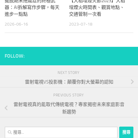
擺脫期末拖延症的終極武
【大稻埕煙火節2023】大稻
器：AI拆解寫作步驟，每天
埕煙火時間表、觀賞地點、
進步一點點
交通管制一次看
2026-06-16
2023-07-18
FOLLOW:
NEXT STORY
雷射電視VS投影機：顛覆你對大螢幕的認知
PREVIOUS STORY
雷射電視真的能取代傳統電視？專家揭密未來家庭影音
新趨勢
搜
尋