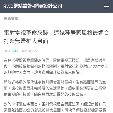
RWD網站設計-網頁設計公司
Skip to content
網路資訊
雷射電視革命來襲！這幾種居家風格最適合
打造無邊框大畫面
BY
ADMIN
·
2025-06-22
在追求極致視覺體驗的時代，雷射電視正掀起一場居家娛樂革
命。不同於傳統電視的框架限制，雷射電視能投射出100吋以上
的無邊框大畫面，讓客廳瞬間升級為私人影院。
開放式格局的現代住宅特別適合雷射電視。沒有牆面阻隔的空
間，讓投影畫面能完美融入生活動線。簡約風裝潢更能凸顯雷
射電視的科技感，純白牆面就是最好的投影幕布。
對於小坪數住宅而言，雷射電視是空間魔法師。超短焦設計只
需距離牆面20公分就能投射大畫面，解決了傳統投影機需要長