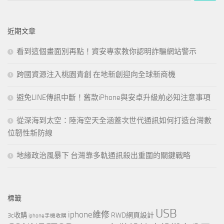
關
鍵
近期文章
字:
看到這個畫面別再點！資安專家教你認明詐騙網站警示
跨國資源注入桃園青創 在地新創迎向全球新商機
避免LINE傳訊中斷！舊款iPhone與安卓升級前必知注意事項
從深海到太空：陸海空天全涵蓋次世代通訊如何打造台灣數
位韌性新防線
地緣政治風暴下 台灣靠多軌通訊殺出重圍的關鍵戰略
標籤
USB
iphone維修
RWD網頁設計
3c收購
iphone手機收購