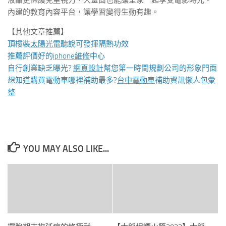
液晶更保護兒童視力，大畫面也能讓全家一起享受電影時光。
內建的教育內容平台，讓學習變得生動有趣。
【其他文章推薦】
頂樓裝
太陽光電
聽說可發揮隔熱功效
推薦評價好的
iphone維修
中心
自行創業缺乏曝光?
網頁設計
幫您第一時間規劃公司的形象門面
想知道購買電動車哪裡補助最多?
台中電動車
補助資訊懶人包彙
整
YOU MAY ALSO LIKE...