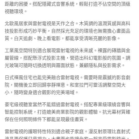
距離的困擾。搭配隱藏式音響系統，輕鬆打造不佔空間的頂級
視聽環境。
北歐風居家與雷射電視是天作之合。木質調的溫潤質感與高科
技投影形成巧妙平衡，自然採光充足的環境也無需擔心畫面品
質。白天追劇、晚上看電影，都能享受清晰亮麗的影像。
工業風空間特別適合展現雷射電視的未來感。裸露的磚牆與金
屬管線，搭配懸浮式投影主機，營造出科幻電影般的氛圍。調
光玻璃可隨時切換透明與霧面狀態，兼顧隱私與投影需求。
日式禪風住宅也能完美融合雷射電視。需要時是震撼的影音劇
院，關機後立即回歸寧靜禪意。和室拉門可靈活調整空間大
小，隨時變身適合觀影的完美場域。
豪宅級視聽室當然不能錯過雷射電視。搭配專業級環繞音響與
智能控制系統，打造媲美商業影院的觀影體驗。抗光幕材質確
保在任何照明條件下都能呈現最佳畫質。
雷射電視的護眼特性特別適合親子家庭。漫反射原理比直射式