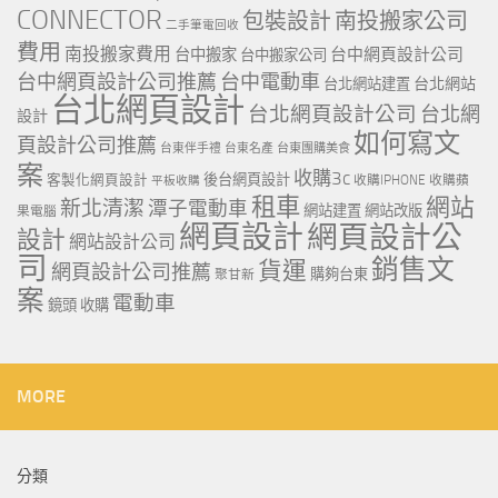
CONNECTOR
包裝設計
南投搬家公司
二手筆電回收
費用
南投搬家費用
台中網頁設計公司
台中搬家
台中搬家公司
台中網頁設計公司推薦
台中電動車
台北網站
台北網站建置
台北網頁設計
台北網頁設計公司
台北網
設計
如何寫文
頁設計公司推薦
台東伴手禮
台東名產
台東團購美食
案
收購3c
客製化網頁設計
後台網頁設計
收購IPHONE
收購蘋
平板收購
租車
網站
新北清潔
潭子電動車
網站建置
網站改版
果電腦
網頁設計
網頁設計公
設計
網站設計公司
司
銷售文
貨運
網頁設計公司推薦
購夠台東
聚甘新
案
電動車
鏡頭 收購
MORE
分類