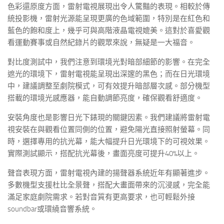
色彩還原度方面，雷射電視展現出令人驚豔的表現。相較於傳
統投影機，雷射光源能呈現更廣的色域範圍，特別是在紅色和
藍色的飽和度上，幾乎可與高階液晶電視媲美。這對於喜愛觀
看運動賽事或自然紀錄片的觀眾來說，無疑是一大福音。
對比度測試中，我們注意到環境光對暗部細節的影響。在完全
遮光的環境下，雷射電視能呈現出深邃的黑色；而在日光環境
中，建議調整至劇院模式，可有效提升暗部層次感。部分機型
搭載的環境光感應器，能自動調節亮度，確保觀看舒適度。
安裝角度也是影響日光下錶現的關鍵因素。我們建議將雷射電
視安裝在與觀看位置同側的位置，避免陽光直接照射螢幕。同
時，選擇專用的抗光幕，能大幅提升日光環境下的可視效果。
實際測試顯示，搭配抗光幕後，畫面亮度可提升40%以上。
聲音表現方面，雷射電視內建的揚聲器系統近年有顯著進步。
多數機型支援杜比全景聲，搭配大畫面帶來的沉浸感，完全能
滿足家庭劇院需求。若對音質有更高要求，也可輕鬆外接
soundbar或環繞音響系統。