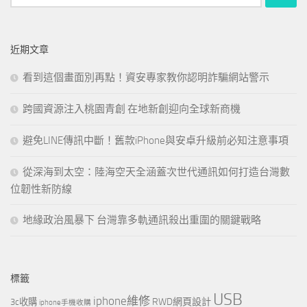
尋
關
鍵
近期文章
字:
看到這個畫面別再點！資安專家教你認明詐騙網站警示
跨國資源注入桃園青創 在地新創迎向全球新商機
避免LINE傳訊中斷！舊款iPhone與安卓升級前必知注意事項
從深海到太空：陸海空天全涵蓋次世代通訊如何打造台灣數
位韌性新防線
地緣政治風暴下 台灣靠多軌通訊殺出重圍的關鍵戰略
標籤
USB
iphone維修
RWD網頁設計
3c收購
iphone手機收購