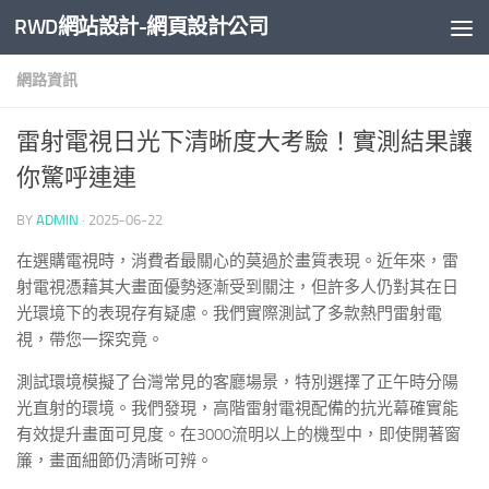
RWD網站設計-網頁設計公司
Skip to content
網路資訊
雷射電視日光下清晰度大考驗！實測結果讓
你驚呼連連
BY
ADMIN
·
2025-06-22
在選購電視時，消費者最關心的莫過於畫質表現。近年來，雷
射電視憑藉其大畫面優勢逐漸受到關注，但許多人仍對其在日
光環境下的表現存有疑慮。我們實際測試了多款熱門雷射電
視，帶您一探究竟。
測試環境模擬了台灣常見的客廳場景，特別選擇了正午時分陽
光直射的環境。我們發現，高階雷射電視配備的抗光幕確實能
有效提升畫面可見度。在3000流明以上的機型中，即使開著窗
簾，畫面細節仍清晰可辨。