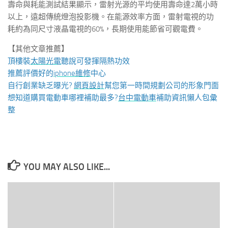
壽命與耗能測試結果顯示，雷射光源的平均使用壽命達2萬小時
以上，遠超傳統燈泡投影機。在能源效率方面，雷射電視的功
耗約為同尺寸液晶電視的60%，長期使用能節省可觀電費。
【其他文章推薦】
頂樓裝
太陽光電
聽說可發揮隔熱功效
推薦評價好的
iphone維修
中心
自行創業缺乏曝光?
網頁設計
幫您第一時間規劃公司的形象門面
想知道購買電動車哪裡補助最多?
台中電動車
補助資訊懶人包彙
整
YOU MAY ALSO LIKE...