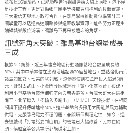
並布建5G實驗站，已能順暢進行視訊通話與線上購物。這不僅
是技術工程，更是對偏鄉居民平等接取資訊權利的具體實踐。
三大電信更與地方政府合作，在離島學校推動數位學習計畫，
讓學童可以透過高速網路參與遠距教學資源。這些努力正逐步
縮短城鄉數位鴻溝，讓離島不再是被遺忘的角落。
訊號死角大突破：離島基地台總量成長
三成
根據NCC統計，近三年離島地區行動通訊基地台數量成長約
30%，其中中華電信在澎湖增建超過20座基地台，重點強化南海
諸島如望安、七美的4G訊號。遠傳電信則在金門投入超過5億
元，針對太武山、小金門等區域進行「微小化基地台」布建，
利用小型基地台靈活補強室內與巷弄覆蓋。台灣大哥大在馬祖
南竿、北竿導入「多輸入多輸出」（MIMO）天線技術，在相同
頻譜下提升傳輸速率40%。這些基地台多採用太陽能與風力輔助
供電，克服離島電力不穩問題，兼顧環保與穩定性。如今，過
去被戲稱「打電話要到山頂」的窘境已大幅改善，民眾在碼
頭、候船室等公共場所都能穩定上網。