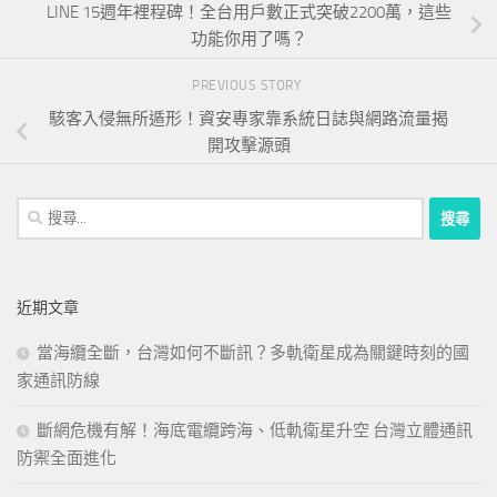
LINE 15週年裡程碑！全台用戶數正式突破2200萬，這些
功能你用了嗎？
PREVIOUS STORY
駭客入侵無所遁形！資安專家靠系統日誌與網路流量揭
開攻擊源頭
搜
尋
關
鍵
近期文章
字:
當海纜全斷，台灣如何不斷訊？多軌衛星成為關鍵時刻的國
家通訊防線
斷網危機有解！海底電纜跨海、低軌衛星升空 台灣立體通訊
防禦全面進化