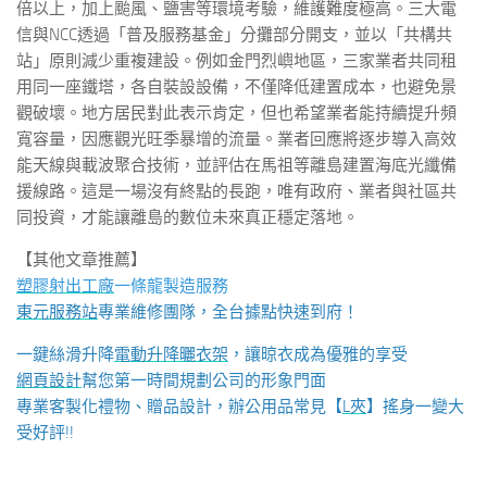
倍以上，加上颱風、鹽害等環境考驗，維護難度極高。三大電
信與NCC透過「普及服務基金」分攤部分開支，並以「共構共
站」原則減少重複建設。例如金門烈嶼地區，三家業者共同租
用同一座鐵塔，各自裝設設備，不僅降低建置成本，也避免景
觀破壞。地方居民對此表示肯定，但也希望業者能持續提升頻
寬容量，因應觀光旺季暴增的流量。業者回應將逐步導入高效
能天線與載波聚合技術，並評估在馬祖等離島建置海底光纖備
援線路。這是一場沒有終點的長跑，唯有政府、業者與社區共
同投資，才能讓離島的數位未來真正穩定落地。
【其他文章推薦】
塑膠射出工廠
一條龍製造服務
東元服務站
專業維修團隊，全台據點快速到府！
一鍵絲滑升降
電動升降曬衣架
，讓晾衣成為優雅的享受
網頁設計
幫您第一時間規劃公司的形象門面
專業客製化禮物、贈品設計，辦公用品常見【
L夾
】搖身一變大
受好評!!