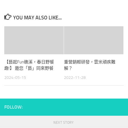
YOU MAY ALSO LIKE...
【藝起Fun礁溪，春日野餐
重營銷輕研發，雲米頑疾難
趣!】 邀您「藝」同來野餐
解？
2024-05-15
2022-11-28
FOLLOW:
NEXT STORY