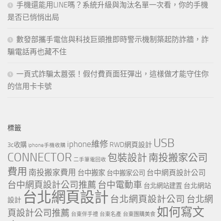
手機還能用LINE嗎？系統升級與淘汰名單一次看，你的手機
是否已悄悄出局
數發部攜手電信與科技巨頭推即時警示機制築起防詐牆，詐
騙電話再也藏不住
一頁式詐騙太囂張！假付費頁面狂彈出，這樣做才能守住你
的信用卡卡號
標籤
USB
iphone維修
RWD網頁設計
3c收購
iphone手機收購
CONNECTOR
包裝設計
南投搬家公司
二手筆電回收
費用
南投搬家費用
台中網頁設計公司
台中搬家
台中搬家公司
台中網頁設計公司推薦
台中電動車
台北網站
台北網站建置
台北網頁設計
台北網頁設計公司
台北網
設計
如何寫文
頁設計公司推薦
台東伴手禮
台東名產
台東團購美食