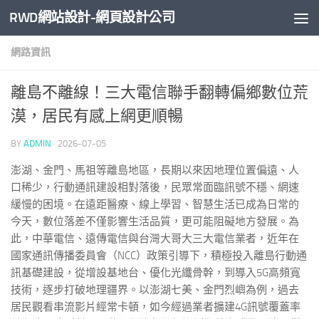
RWD網站設計-網頁設計公司
Skip to content
網路資訊
離島不離線！三大電信聯手翻轉偏鄉數位荒
漠，居民有感上網更順暢
BY
ADMIN
·
2026-07-05
澎湖、金門、馬祖等離島地區，長期以來因地理位置偏遠、人
口稀少，行動通訊建設相對落後，民眾常面臨訊號不穩、網速
緩慢的困境。在遠距醫療、線上學習、智慧生活已成為日常的
今天，數位落差不僅影響生活品質，更可能阻礙地方發展。為
此，中華電信、遠傳電信與台灣大哥大三大電信業者，近年在
國家通訊傳播委員會（NCC）政策引導下，積極投入離島行動通
訊基礎建設，從增設基地台、優化光纖骨幹，到導入5G高頻寬
技術，逐步打破地理疆界。以澎湖七美、金門烈嶼為例，過去
居民觀看串流影片經常卡頓，如今經過業者擴建4G訊號覆蓋率