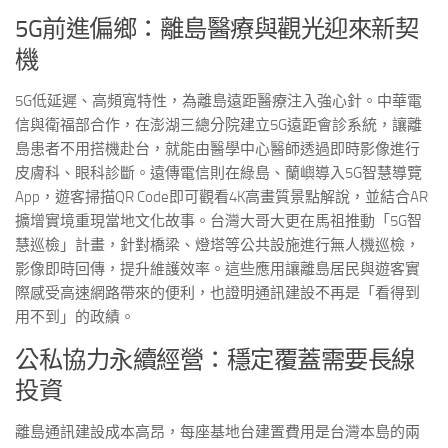
5G前進偏鄉：離島醫療與觀光迎來新契
機
5G低延遲、高頻寬特性，為離島遠距醫療注入強心針。中華電
信與衛福部合作，在澎湖三總分院建立5G遠距會診系統，讓離
島患者不用搭機赴台，就能由醫學中心醫師透過即時影像進行
皮膚科、眼科診斷。遠傳電信則在綠島、蘭嶼導入5G智慧導覽
App，遊客掃描QR Code即可觀看4K高畫質景點解說，並結合AR
擴增實境重現當地文化故事。台灣大哥大更在馬祖推動「5G智
慧巡檢」計畫，針對橋梁、燈塔等公共設施進行無人機巡檢，
影像即時回傳，提升維護效率。這些應用讓離島居民與遊客實
際感受高速網路帶來的便利，也證明通訊建設不再是「看得到
用不到」的政績。
公私協力永續經營：穩定覆蓋需要長線
投資
離島通訊建設成本高昂，每座基地台建置費用是台灣本島的兩