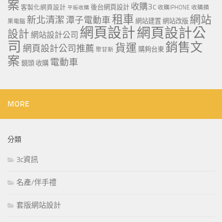
案
收購3c
客製化網頁設計
後台網頁設計
收購IPHONE
收購蘋
平板收購
租車
網站
新北清潔
潭子電動車
網站建置
網站改版
果電腦
網頁設計
網頁設計公
設計
網站設計公司
司
銷售文
貨運
網頁設計公司推薦
購夠台東
聚甘新
案
電動車
鏡頭 收購
MORE
分類
3c資訊
名產/伴手禮
套版網站設計