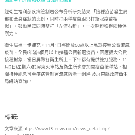
回頭車
PDF編輯軟體
台北網頁設計
經衛生福利部疾病管制署公布分析研究結果:「接種疫苗發生局
部和全身症狀的比例，同時打兩種疫苗跟只打新冠疫苗相
似」，鼓勵民眾同時雙打「左流右新」，一次輕鬆獲得兩種保
護力。
衛生局進一步補充，11月1日將開放50歲以上民眾接種公費流感
疫苗、全民(年滿6個月以上)接種公費新冠疫苗，因應擴大公費
接種對象，當日屏縣各衛生所上、下午都有提供雙打服務、11
月2日(星期六)於屏東火車站及衛生所也會加開疫苗接種站，相
關接種訊息可至疾病管制署流感防治一網通(及屏東縣政府衛生
局網站查詢(。
標籤:
文章來源:https://www.t3-news.com/news_detail.php?