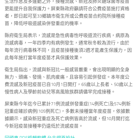
生活作息及多運動之外，接種流感、新冠及肺炎鏈球菌等疫苗
更能提升自我保護力。屏東縣政府籲請符合公費疫苗施打資格
者，即日起可至33鄉鎮市衛生所或公費疫苗合約院所接種疫
苗，降低呼吸道感染併發重症的機率。
縣府衛生局表示，流感是急性病毒性呼吸道流行疾病，病原為
流感病毒，一年四季均有病例發生，通常秋冬較為流行，由於
每年流行病毒株不同，且疫苗接種後須2週才能產生保護力，因
此每年施打當年度疫苗才具保護效果。
衛生局指出，流感與新冠比一般感冒嚴重，會出現明顯的全身
無力、頭痛、發燒、肌肉痠痛，且容易引起併發症。本年度公
費流感及新冠疫苗已自10月1日開打，65歲以上長者、50歲以上
慢性病人及學齡前幼兒等高風險族群請儘早完成接種。
屏東縣今年迄今已累計71例流感併發重症(14例死亡)及574例新
冠重症確診病例(105例死亡)，多數未接種當年度疫苗，依據數
據顯示，感染新冠重症及死亡病例皆高於流感，但10月開打迄
今新冠疫苗接種率仍遠低於流感疫苗。