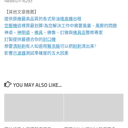
NewsID=16293
【其他文章推薦】
提供原廠最高品質的各式柴油
堆高機
出租
空壓機
這裡買最划算!為您解決工作中需要風量、風壓的問題
神桌、
神明桌
、
佛具
、佛像、訂做與
佛具店
整修專家
訂製提供最適合你的
封口機
想要
清粉刺
有人知道用
醫洗臉
可以把
粉刺
清出來?
影響
示波器
測試準確度的五大因素
YOU MAY ALSO LIKE...