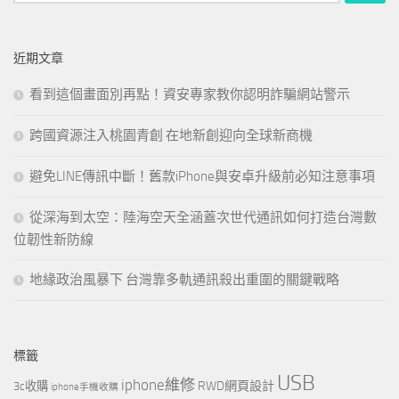
尋
關
鍵
近期文章
字:
看到這個畫面別再點！資安專家教你認明詐騙網站警示
跨國資源注入桃園青創 在地新創迎向全球新商機
避免LINE傳訊中斷！舊款iPhone與安卓升級前必知注意事項
從深海到太空：陸海空天全涵蓋次世代通訊如何打造台灣數
位韌性新防線
地緣政治風暴下 台灣靠多軌通訊殺出重圍的關鍵戰略
標籤
USB
iphone維修
RWD網頁設計
3c收購
iphone手機收購