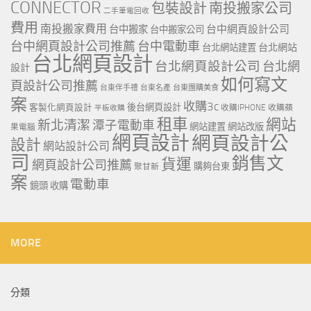
CONNECTOR
包裝設計
南投搬家公司
二手筆電回收
費用
南投搬家費用
台中網頁設計公司
台中搬家
台中搬家公司
台中網頁設計公司推薦
台中電動車
台北網站
台北網站建置
台北網頁設計
台北網頁設計公司
台北網
設計
如何寫文
頁設計公司推薦
台東伴手禮
台東名產
台東團購美食
案
收購3c
客製化網頁設計
後台網頁設計
收購IPHONE
收購蘋
平板收購
租車
網站
新北清潔
潭子電動車
網站建置
網站改版
果電腦
網頁設計
網頁設計公
設計
網站設計公司
司
銷售文
貨運
網頁設計公司推薦
購夠台東
聚甘新
案
電動車
鏡頭 收購
MORE
分類