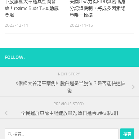
下放旗艦大單體與空間音
美國CISA力挺FIDO無密碼身
效！realme Buds T300動感
分認證機制，將成多因素認
登場
證唯一標準
2023-12-11
2022-11-15
FOLLOW:
NEXT STORY
《借鑑大谷翔平案例》脫臼還是半脫位？是否能快速恢
復
PREVIOUS STORY
全民運屏東隊主場綻放榮光 單日進帳8金8銀2銅
搜