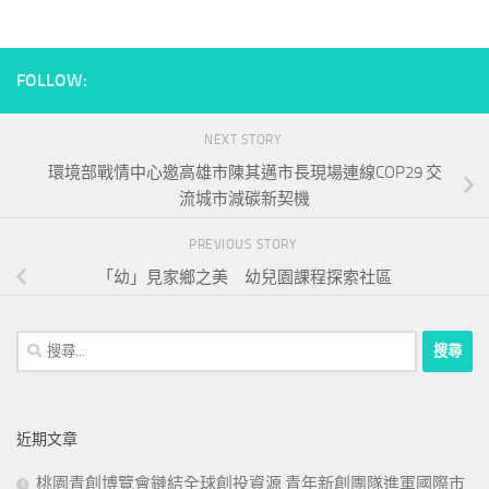
FOLLOW:
NEXT STORY
環境部戰情中心邀高雄市陳其邁市長現場連線COP29 交
流城市減碳新契機
PREVIOUS STORY
「幼」見家鄉之美 幼兒園課程探索社區
搜
尋
關
鍵
近期文章
字:
桃園青創博覽會鏈結全球創投資源 青年新創團隊進軍國際市