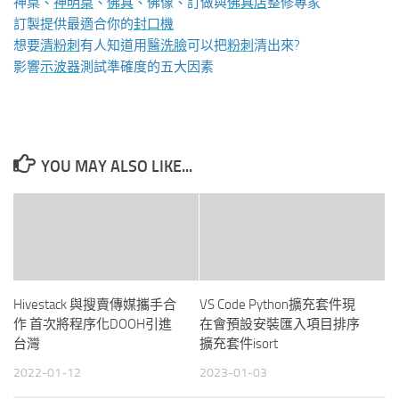
神桌、
神明桌
、
佛具
、佛像、訂做與
佛具店
整修專家
訂製提供最適合你的
封口機
想要
清粉刺
有人知道用
醫洗臉
可以把
粉刺
清出來?
影響
示波器
測試準確度的五大因素
YOU MAY ALSO LIKE...
Hivestack 與搜賣傳媒攜手合
VS Code Python擴充套件現
作 首次將程序化DOOH引進
在會預設安裝匯入項目排序
台灣
擴充套件isort
2022-01-12
2023-01-03