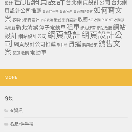
台北網頁設計
台北網頁設計公司
台北網
設計
如何寫文
頁設計公司推薦
台東伴手禮
台東名產
台東團購美食
案
收購3c
客製化網頁設計
後台網頁設計
收購IPHONE
收購蘋
平板收購
租車
網站
新北清潔
潭子電動車
網站建置
網站改版
果電腦
網頁設計
網頁設計公
設計
網站設計公司
司
銷售文
貨運
網頁設計公司推薦
購夠台東
聚甘新
案
電動車
鏡頭 收購
MORE
分類
3c資訊
名產/伴手禮