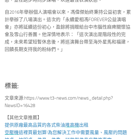
態，並在跑步時同步練唱，以達最佳表演狀態。
自2016年舉辦個人演唱會以來，馮偉傑始終秉持公益初衷，累
計舉辦了八場演出。這次的「永續愛相馮FOREVER公益演唱
會」亦將延續這份初心，盈餘將捐贈給台中市腦性麻痺關懷協
會及雪山行善團。他深情地表示：「這次演出是階段性的完
成，未來希望短暫休息後，將巡演舞台帶至海外星馬和福建，
回饋長期支持我的粉絲們。」
標籤:
文章來源:https://www.t3-news.com/news_detail.php?
NewsID=16428
【其他文章推薦】
提供原廠最高品質的各式柴油
堆高機
出租
空壓機
這裡買最划算!為您解決工作中需要風量、風壓的問題