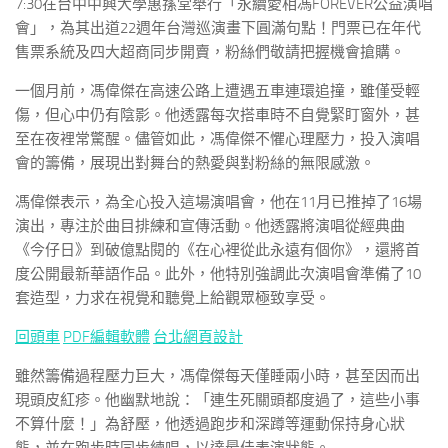
7:30在台中中興大學惠蓀堂舉行「永續愛相馮FOREVER公益演唱
會」，為其出道22週年台灣巡演畫下圓滿句點！門票已在年代
售票系統及四大超商同步開賣，粉絲們敬請把握機會搶購。
一個月前，馮偉傑在高速公路上遭遇五車連環追撞，雖僅受輕
傷，但心中仍有陰影。他透露每次搭車時不自覺緊盯窗外，甚
至在夜裡常驚醒。儘管如此，馮偉傑不懼心理壓力，投入演唱
會的籌備，展現出對舞台的熱愛與對粉絲的無限感激。
馮偉傑表示，為全心投入這場演唱會，他在11月已推掉了16場
演出，專注於曲目排練和宣傳活動。他透露將演唱從經典曲
《今仔日》到破億點閱的《在心裡從此永遠有個你》，還將首
度公開最新華語作品。此外，他特別強調此次演唱會準備了10
套造型，力求在視覺和聽覺上給觀眾極致享受。
回頭車
PDF編輯軟體
台北網頁設計
雖然籌備過程壓力巨大，馮偉傑每天僅睡兩小時，甚至因而出
現頭皮紅疹。他幽默地說：「連生死關頭都度過了，這些小事
不算什麼！」為舒壓，他透過跑步和深蹲等運動保持身心狀