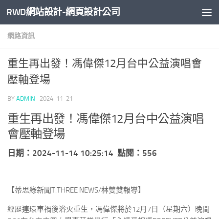
RWD網站設計-網頁設計公司
Skip to content
網路資訊
重生再出發！馮偉傑12月台中公益演唱會
壓軸登場
BY
ADMIN
·
2024-11-21
重生再出發！馮偉傑12月台中公益演唱
會壓軸登場
日期：2024-11-14 10:25:14 點閱：556
【蒂思綠新聞T.THREE NEWS/林雙雙報導】
經歷連環車禍後浴火重生，馮偉傑將於12月7日（星期六）晚間