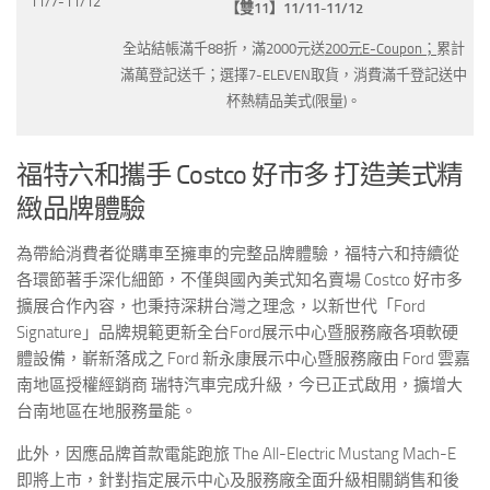
11/7-11/12
【雙11】11/11-11/12
全站結帳滿千88折，滿2000元送
200元E-Coupon；
累計
滿萬登記送千；選擇7-ELEVEN取貨，消費滿千登記送中
杯熱精品美式(限量)。
福特六和攜手 Costco 好市多 打造美式精
緻品牌體驗
為帶給消費者從購車至擁車的完整品牌體驗，福特六和持續從
各環節著手深化細節，不僅與國內美式知名賣場
Costco
好市多
擴展合作內容，也秉持深耕台灣之理念，以新世代「
Ford
Signature
」品牌規範更新全台
Ford
展示中心暨服務廠各項軟硬
體設備，嶄新落成之
Ford
新永康展示中心暨服務廠由
Ford
雲嘉
南地區授權經銷商 瑞特汽車完成升級，今已正式啟用，擴增大
台南地區在地服務量能。
此外，因應品牌首款電能跑旅
The All-Electric Mustang Mach-E
即將上市，針對指定展示中心及服務廠全面升級相關銷售和後