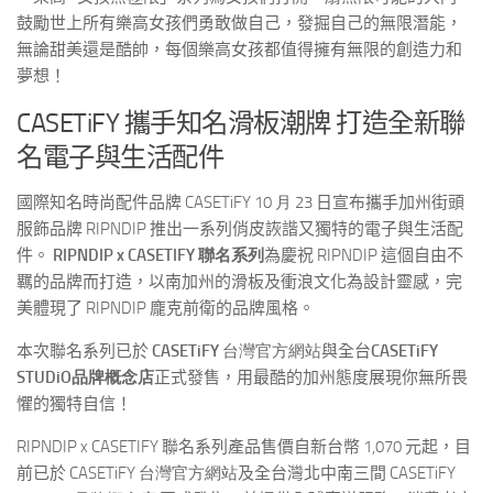
鼓勵世上所有樂高女孩們勇敢做自己，發掘自己的無限潛能，
無論甜美還是酷帥，每個樂高女孩都值得擁有無限的創造力和
夢想！
CASETiFY 攜手知名滑板潮牌 打造全新聯
名電子與生活配件
國際知名時尚配件品牌
CASETiFY 10 月
23
日宣布攜手加州街頭
服飾品牌
RIPNDIP
推出一系列俏皮詼諧又獨特的電子與生活配
件。
RIPNDIP x CASETIFY 聯名系列
為慶祝
RIPNDIP
這個自由不
羈的品牌而打造，以南加州的滑板及衝浪文化為設計靈感，完
美體現了
RIPNDIP
龐克前衛的品牌風格。
本次聯名系列已於
CASETiFY
台灣官方網站
與全台
CASETiFY
S
TUDiO
品牌概念店
正式發售，用最酷的加州態度展現你無所畏
懼的獨特自信！
RIPNDIP x CASETIFY
聯名系列產品售價自新台幣
1,070
元起，目
前已於
CASETiFY 台灣官方網站
及全台灣北中南三間
CASETiFY