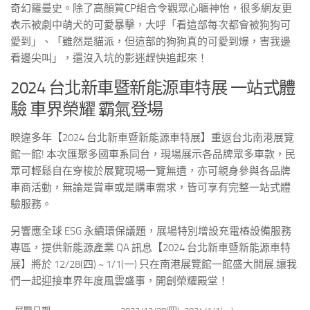
奇幻羅曼史。除了高顏質CP組合令觀眾心曠神怡，很多網友更
表示被劇中萌犬的可愛暴擊，大呼「看這部每次都會被狗狗可
愛到」、「雖然是貓派，但這部的狗狗真的可愛到爆，害我邊
看邊尖叫」，還沒入坑的影迷趕快追起來！
2024 台北新車暨新能源車特展 一站式體
驗 車界榮耀 霸氣登場
睽違多年【2024 台北新車暨新能源車特展】重返台北南港展覽
館一館! 本次匯聚多國車系同台，現場展示各品牌眾多車款，民
眾可輕鬆自在穿梭於展覽現場一覽無遺，亦可親身參與各品牌
車商活動，無論是賞車或是購車需求，皆可享有完整一站式體
驗服務。
另響應全球 ESG 永續環保議題，展場特別增設充電樁設備服務
專區，提供新能源產業 QA 訊息【2024 台北新車暨新能源車特
展】將於 12/28(四) ~ 1/1(一) 只在南港展覽館一館盛大開展,讓我
們一起迎接車界年度風雲盛事，開創榮耀殿堂！