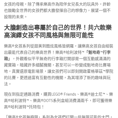
女孩的母親，除了傳承樂高作為陪伴女兒長大的玩具外，許齡
也鼓勵全世界的女孩們都大膽發揮自己的想像力，展望一個不
設限的未來。
大膽創造出專屬於自己的世界！共六款樂
高演繹女孩不同風格與無限可能性
樂高®女孩系列從甜美到酷炫風格皆網羅，讓樂高女孩自由組裝
出最能代表自己的樂高世界！樂高®哈利波特™
「
魁地奇
™
行李
箱」
，外觀看似平平無奇的行李箱打開卻是一個互動感滿滿的
藏寶箱，暗藏許多細膩機關，甚至可以一秒變成魁地奇比賽場
地，真實還原電影場景，讓女孩們可以即刻開啟霍格華茲™學院
的比賽，更透過富有互動性的機關，為其增添了新的趣味與玩
法。
現在到指定通路消費，購買LEGO® Friends、樂高®迪士尼™、樂
高®哈利波特™、樂高®DOTS系列盒組消費滿兩千，即可獲得樂
高®哈利波特™托特包！
「樂高®女孩無極限」系列為女孩們打開一扇無限可能的大門，