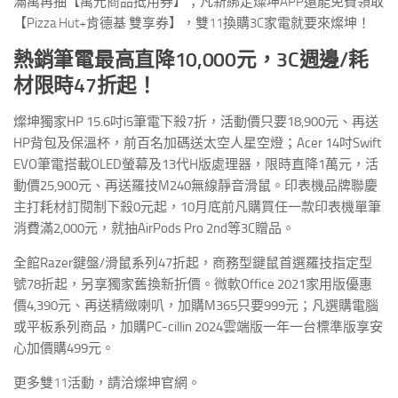
滿萬再抽【萬元商品抵用券】；凡新綁定燦坤
APP
還能免費領取
【
Pizza Hut+
肯德基 雙享券】，雙
11
換購
3C
家電就要來燦坤！
熱銷筆電最高直降
10,000
元，
3C
週邊
/
耗
材限時
47
折起！
燦坤獨家HP 15.6吋i5筆電下殺7折，活動價只要18,900元、再送
HP背包及保溫杯，前百名加碼送太空人星空燈；Acer 14吋Swift
EVO筆電搭載OLED螢幕及13代H版處理器，限時直降1萬元，活
動價25,900元、再送羅技M240無線靜音滑鼠。印表機品牌聯慶
主打耗材訂閱制下殺0元起，10月底前凡購買任一款印表機單筆
消費滿2,000元，就抽AirPods Pro 2nd等3C贈品。
全館Razer鍵盤/滑鼠系列47折起，商務型鍵鼠首選羅技指定型
號78折起，另享獨家舊換新折價。微軟Office 2021家用版優惠
價4,390元、再送精緻喇叭，加購M365只要999元；凡選購電腦
或平板系列商品，加購PC-cillin 2024雲端版一年一台標準版享安
心加價購499元。
更多雙11活動，請洽燦坤官網。