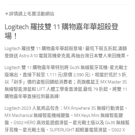
＊詳情請上毛寶活動網站
Logitech
羅技雙
11
購物嘉年華超殺登
場！
Logitech 羅技雙 11 購物嘉年華超殺登場 ! 最低下殺五折起,滿額
登錄送 Astro A10 電競耳機麥克風,再抽台灣日本雙人來回機票。
Logitech 雙 11 購物嘉年華特別將 G435 無線藍牙耳機-星光戰士
版端出，直接下殺至 1,111 元(原價 2,590 元)，相當於低於 5 折,
以「剁手」價的姿態回饋給消費者；而旗艦鼠王 MX Master 3S
無線智能滑鼠和 LIFT 人體工學垂直滑鼠,最低 79 折起，將雙 11
購物嘉年華直接拉到最高峰!
Logitech 2023 人氣商品包含：MX Anywhere 3S 無線行動滑鼠、
MX Mechanical 無線智能機械鍵盤、MX Keys Mini 無線智能鍵
盤、G502 HERO 高效能遊戲滑鼠－星光戰士版以及 G435 無線藍
牙耳機－星光戰士版、SUPERLIGHT 超輕量電競滑鼠、G502 X