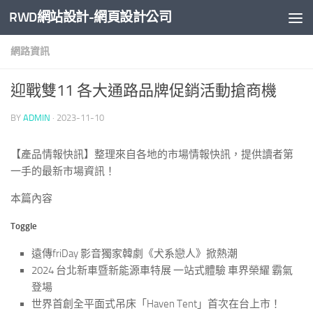
RWD網站設計-網頁設計公司
Skip to content
網路資訊
迎戰雙11 各大通路品牌促銷活動搶商機
BY
ADMIN
·
2023-11-10
【產品情報快訊】整理來自各地的市場情報快訊，提供讀者第
一手的最新市場資訊！
本篇內容
Toggle
遠傳friDay 影音獨家韓劇《犬系戀人》掀熱潮
2024 台北新車暨新能源車特展 一站式體驗 車界榮耀 霸氣
登場
世界首創全平面式吊床「Haven Tent」首次在台上市！