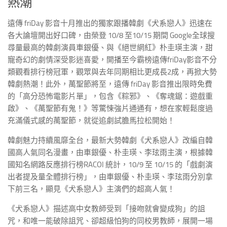
熱潮
遠傳 friDay 影音十月推出的獨家跟播韓劇《犬系戀人》迅速在
各大論壇開出好口碑，由榮登 10/8 至10/15 期間 Google全球搜
尋量最高的韓劇演員車銀優、與《絕世網紅》朴圭瑛主演，甜
寵奇幻的劇情深受影迷喜愛，開播至今霸榜遠傳friDay影音不分
類觀看排行榜冠軍，觀眾與去年同期相比更成長2成，再掀大勢
韓劇熱潮！此外，萬聖節將至，遠傳 friDay 影音推出限時免費
的「高分恐怖電影片單」，包含《粽邪》、《奪魂鋸：遊戲重
啟》、《萬聖節有鬼！》等驚悚強片通通有，想在家輕鬆度過
充滿儀式感的萬聖節，就從追劇試膽馬拉松開始！
韓劇魅力持續風靡全台，最新大勢韓劇《犬系戀人》改編自韓
國高人氣同名漫畫，由車銀優、朴圭瑛、李玹雨主演，根據韓
國知名網路反應排行榜RACOI 統計，10/9 至 10/15 的「戲劇演
出者提及量全體排行榜」，由車銀優、朴圭瑛、李玹雨分別拿
下前三名，顯見《犬系戀人》主演們的超高人氣！
《犬系戀人》描述高中女教師受到「接吻就會變成狗」的詛
咒，和唯一能破除詛咒、卻超級怕狗的同校男教師，展開一場