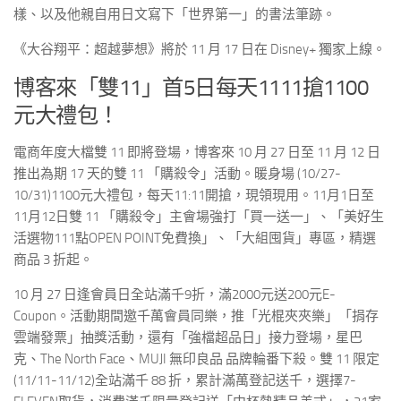
樣、以及他親自用日文寫下「世界第一」的書法筆跡。
《大谷翔平：超越夢想》將於
11
月
17
日在
Disney+
獨家上線。
博客來「雙11」首5日每天1111搶1100
元大禮包！
電商年度大檔雙
11
即將登場，博客來
10
月
27
日至
11
月
12
日
推出為期
17
天的雙
11
「購殺令」活動。暖身場
(10/27-
10/31)1100
元大禮包，每天
11:11
開搶，現領現用
。
11
月
1
日至
11
月
12
日
雙
11
「購殺令」主會場強打「買一送一」、
「
美好生
活選物
111
點
OPEN POINT
免費換」、「大組囤貨」專區，
精選
商品
3
折起。
10
月
27
日逢會員日全站滿千
9
折，滿
2000
元送
200
元
E-
Coupon
。活動期間邀千萬會員同樂，推
「光棍夾夾樂」「捐存
雲端發票」抽獎活動，還有「強檔超品日」接力登場，星巴
克、
The North Face
、
MUJI
無印良品 品牌輪番下殺
。
雙
11
限定
(11/11-11/12)
全站滿千
88
折，累計滿萬登記送千，
選擇
7-