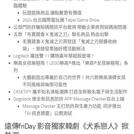
臨體驗
玩遊戲換商品 讓點數更有價值
2024 台北國際電玩展 Taipei Game Show
公部門防詐騙短碼簡訊平台啟用 帶動企業商用短碼詢問潮
五款「毛寶葳香Ｘ鬼滅之刃」聯名商品 熱血出擊
毛寶葳香Ｘ鬼滅之刃買就送「鬼滅之刃摺疊收納
袋」、登錄發票抽好禮活動辦法
Logitech 羅技雙 11 購物嘉年華超殺登場！
樂高女孩無極限！LEGO樂高®推出「樂高®女孩無極限」系
列
大膽創造出專屬於自己的世界！共六款樂高演繹女孩
不同風格與無限可能性
CASETiFY 攜手知名滑板潮牌 打造全新聯名電子與生活配件
Gogolook 推全新訊息防詐 APP Message Checker在台上線
Message Checker 主打防詐與生產力功能 同步推出
「AI 訊息摘要」公開測試
遠傳friDay 影音獨家韓劇《犬系戀人》掀