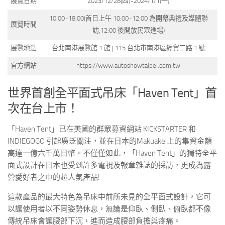
展覽日期
2023/12/28(四)~2024/1/1(一)
10:00~18:00(首日上午 10:00~12:00 為開幕典禮及媒體聯
展覽時間
訪,12:00 後開放民眾進場)
展覽地點
台北南港展覽館 1 館 | 115 台北市南港區經貿二路 1 號
官方網站
https://www.autoshowtaipei.com.tw
世界首創全平面式吊床「Haven Tent」首
次在台上市！
「Haven Tent」已在美國的群眾募資網站 KICKSTARTER 和
INDIEGOGO 引起廣泛關注，並在日本的Makuake 上的集資金額
高達一億六千萬日幣。不僅僅如此，「Haven Tent」的獨特全平
面式設計在日本也受到許多電視及報章雜誌的採訪，更成為露
營愛好者之中的超人氣產品!
這款產品的最大特色為吊床中前所未見的全平面式設計，它可
以讓使用者以不同姿勢休息，無論是仰臥、側臥、俯臥都不像
傳統吊床會讓腰部下沉，進而造成腰部負擔與疼痛。