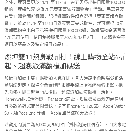
之外，
萊爾富更於
11/14
至
11/18
一連五天祭出每日限量
100,000
組的「萊領包裹 爽賺
20
元萊爾富滿額購物金」活動
。民眾只要
在雙
11
購物節前網購，記得網購取件超商選擇「萊爾富超商取
貨」，並於
11/14
至
11/18
日到萊爾富完成取件，就可獲得
20
元
滿額購物金小白單乙張
(
每日限量
100,000
組，滿額購物金消費滿
120
元可使用，使用兌換期限至
2023
年
12
月
2
日
)
。（※購物金不
適用於菸品以及特定項目商品）。
燦坤雙11熱身戰開打！線上購物全站4折
起、超澎派滿額禮加碼送
加碼再加碼！雙
11
購物節大戰在即，各大通路平台暖場促銷活
動紛紛起跑，燦坤全台實體門市攜手線上購物網強強出擊、搶
先預熱，即日起至
11/2
推出「超澎派加碼滿額禮」活動，
Honeywell/LG
清淨機、
Panasonic
廚電、吹風機及電鬍刀超值組
等多款熱銷
3C
商品限量送，還有
iPhone 15 128GB
、
Apple Watch
S9
、
AirPods 2nd
等熱門
Apple
單品滿額大放送！
活動期間消費滿
5,000
元即可抽【賞楓泡湯住宿券】，四大家電