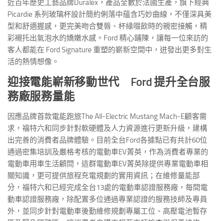
近百年歷史工藝品牌Duralex，產品全數於法國生產，旗下經典
Picardie 系列玻璃杯設計簡約俐落中蘊含巧妙曲線，不僅深具美
型和舒適握感，更完美吻合雙唇、杯緣啜飲時的親密接觸，精
彩襯托出氣泡水的嬌嫩水感。Ford 精心鋪陳，讓每一位來訪的
客人都能在 Ford Signature 重塑的嶄新空間中，迸發出更多對生
活的熱情想像。
迎接電能嶄新移動世代
Ford
提升全台服
務廠服務量能
因應品牌首款電能跑旅The All-Electric Mustang Mach-E顧客需
求，福特六和同步針對軟硬體及人力資源進行更新升級，建構
出完善的消費者品牌體驗。目前全台Ford各據點已有共計60位
通過密集培訓及嚴格考核的電動車EV菁英，作為消費者專業的
電動車用車生活顧問，這群電動車EV菁英除提供專業電動車相
關知識，更可提供旅程充電規劃的實用資訊；在維修量能部
分，福特六和已經完成全台13處的電動車認證服務廠，每間電
動車認證服務廠，除配置多位通過專業認證的服務技師及專員
外，並同步針對電動車後勤維修規劃專屬工位、高壓電池暫存