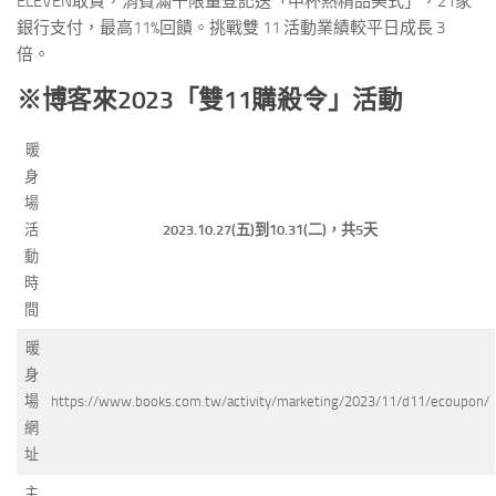
ELEVEN
取貨，消費滿千限量登記送「中杯熱精品美式」，
21
家
銀行支付，最高
11%
回饋。
挑戰雙
11
活動業績較平日成長
3
倍。
※博客來2023「雙11購殺令」活動
暖
身
場
活
2023.10.27(
五)到10.31(二)，共5天
動
時
間
暖
身
場
https://www.books.com.tw/activity/marketing/2023/11/d11/ecoupon/
網
址
主