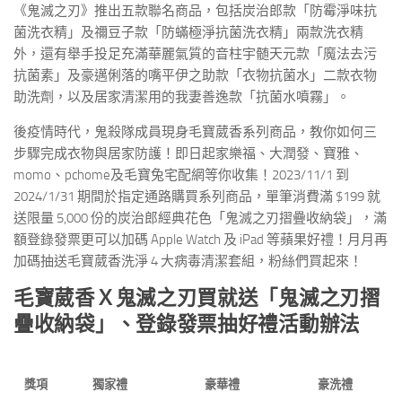
《鬼滅之刃》推出五款聯名商品，包括炭治郎款「防霉淨味抗
菌洗衣精」及禰豆子款「防蟎極淨抗菌洗衣精」兩款洗衣精
外，還有舉手投足充滿華麗氣質的音柱宇髄天元款「魔法去污
抗菌素」及豪邁俐落的嘴平伊之助款「衣物抗菌水」二款衣物
助洗劑，以及居家清潔用的我妻善逸款「抗菌水噴霧」。
後疫情時代，鬼殺隊成員現身毛寶葳香系列商品，教你如何三
步驟完成衣物與居家防護！即日起家樂福、大潤發、寶雅、
momo
、
pchome
及毛寶兔宅配網等你收集！
2023/11/1
到
2024/1/31
期間於指定通路購買系列商品，單筆消費滿
$199
就
送限量
5,000
份的炭治郎經典花色「鬼滅之刃摺疊收納袋」，滿
額登錄發票更可以加碼
Apple Watch
及
iPad
等蘋果好禮！月月再
加碼抽送毛寶葳香洗淨
4
大病毒清潔套組，粉絲們買起來！
毛寶葳香Ｘ鬼滅之刃買就送「鬼滅之刃摺
疊收納袋」、登錄發票抽好禮活動辦法
獎項
獨家禮
豪華禮
豪洗禮