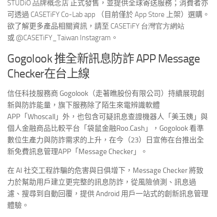
STUDiO 品牌概念店
正式發售，並提供全球寄送服務；消費者亦
可透過
CASETiFY Co-Lab app
（目前僅於
App Store
上架）選購。
欲了解更多產品相關資訊，請至
CASETiFY 台灣官方網站
或
@CASETiFY_Taiwan Instagram
。
Gogolook 推全新訊息防詐 APP Message
Checker在台上線
信任科技服務商 Gogolook（走著瞧股份有限公司）持續展現創
新與防詐能量，旗下服務除了陌生來電辨識軟體
APP「Whoscall」外，也包含可疑訊息查證機器人「美玉姨」與
個人金融商品比較平台「袋鼠金融Roo.Cash」，Gogolook 看準
數位生產力與防詐需求的上升，在今（23）日宣佈在台推出全
新免費訊息管理APP「Message Checker」。
在 AI 社交工程詐騙的危害與日俱增下，Message Checker 將致
力於幫助用戶建立更完整的訊息防詐，從風險偵測、訊息過
濾、搜尋到自動回覆，提供 Android 用戶一站式的創新訊息管理
體驗。