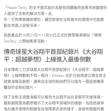
「Haven Tent」的全平面式設計為那些因腰痛而放棄吊床露營的
人提供了全新的解決方案。此
外，它附帶營繩和營釘，讓您即使在沒有樹木的環境中也能輕
鬆在地面上安裝吊床。
這款產品於10月21日〜11月30日正式於群眾集資網站「嘖嘖
ZecZec」上開始集資活動。
傳奇球星大谷翔平首部紀錄片《大谷翔
平：超越夢想》上線進入最後倒數
日本傳奇二刀流球星大谷翔平首部紀錄片《大谷翔平：超越夢
想》上線倒數剩不到一個月，
Disney+
也於日前再度公開全新主
視覺海報及劇照，讓來自全球的粉絲們可以搶先一窺這部備受
矚目的全新紀錄片。
除了全新主視覺海報可以看到大谷翔平站在安那罕天使球場，
最新劇照更為觀眾揭示了大谷翔平球場外的樣貌，包括他身穿
洛杉磯天使隊的制服坐在球隊更衣室的樣子、身穿休閒服的模