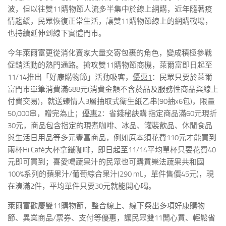
波，但以往雙
11
購物節人流多半集中於線上網購，近年隨著疫
情趨緩，民眾恢復正常生活，讓雙
11
購物節線上的網購戰場，
也持續延伸到線下實體門市。
今年萊爾富更從消化賣家大量交寄包裹的角色，變成積極參戰
促銷活動的熱門通路。搶攻雙
11
購物節商機，
萊爾富即日起至
11/14
推出「好康購物節」活動吸客，
優惠
1
：
民眾只要於萊爾
富門市單筆消費滿
688
元
(
消費金額不含菸品及服務性商品與線上
付費交易
)
，
就送臻情人
3
層抽取式衛生紙乙串
(90
抽
x6
包
)
，限量
50,000
串，贈完為止；
優惠
2
：省錢秘訣購 指定商品滿
60
元現折
30
元，商品包含指定的現煮咖啡、冰品、罐裝飲品、休閒食品
與生活日用品等多元豐富商品，例如原本須花費
110
元才能買到
兩杯
Hi Caf
é大杯拿鐵咖啡，即日起至
11/14
平均單杯只要花費
40
元即可買到；喜愛喝蔬果汁的民眾也可購買樂法蔬果共和國
100%
系列的蘋果汁
/
葡萄綜合果汁
(290 mL
，單件售價
45
元
)
，現
在湊滿
2
件，平均單件只要
30
元就能開心喝。
萊爾富歡慶雙
11
購物節，整合線上、線下祭出多項好康購物
節、異業商品
/
票券、支付等優惠，讓民眾雙
11
開心買、輕鬆省