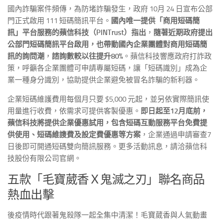
國內詐騙案件頻傳，為防堵詐騙發生，政府 10月 24 日宣布公部
門正式啟用 111 短碼簡訊平台。
國內唯一提供「商用短碼簡
訊」平台服務的蘋信科技（PINTrust）指出
，
隨著近期政府提出
公部門短碼簡訊平台啟用，也帶動國內企業團體對商用短碼簡
訊的詢問潮
，
諮詢數較以往提升80%
。蘋信科技響應政府打詐政
策，呼籲各企業團體可申請專屬短碼，讓「短碼識別」成為企
業一種身分識別，協助提供企業避免被冒名詐騙的新利器。
企業短碼維護費用每個月只要 $5,000 元起，並另依實際簡訊使
用量進行收費，依需求可提供客製優惠。
即日起至12月底前，
蘋信科技將提供企業優惠試用，包含短碼互動服務平台免費提
供使用、短碼維謢費及設定費優惠等方案
，企業通過申請審查7
日後即可開通短碼雙向簡訊服務。更多活動訊息，請洽蘋信科
技股份有限公司官網。
五款「毛寶葳香Ｘ鬼滅之刃」聯名商品
熱血出擊
後疫情時代跟著鬼殺隊一起全集中清潔！毛寶葳香與人氣動畫