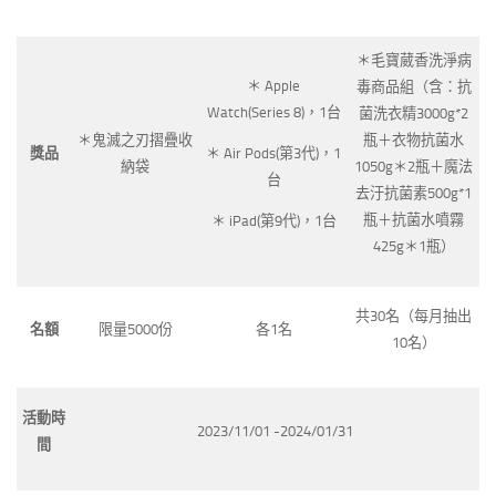
＊毛寶葳香洗淨病
＊ Apple
毒商品組（含：抗
Watch(Series 8)，1台
菌洗衣精3000g*2
＊鬼滅之刃摺疊收
瓶＋衣物抗菌水
獎品
＊ Air Pods(第3代)，1
納袋
1050g＊2瓶＋魔法
台
去汙抗菌素500g*1
瓶＋抗菌水噴霧
＊ iPad(第9代)，1台
425g＊1瓶）
共30名（每月抽出
名額
限量5000份
各1名
10名）
活動時
2023/11/01 -2024/01/31
間