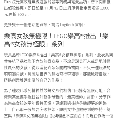
Plus 炫光高效能無線遊戲滑鼠等商務與電競品項，皆不間斷推
出超殺優惠，即日起至 11 月 12 日止,凡購買指定品項滿 3,000
元,再折 300 元。
更多雙十一優惠活動資訊，請洽 Logitech 官網。
樂高女孩無極限！
LEGO
樂高
®
推出「樂
高
®
女孩無極限」系列
玩具品牌
LEGO
樂高
®
推出「樂高
®
女孩無極限」系列，此次系列
共集結了品牌旗下六款熱賣商品，不論是甜美可人或是酷帥個
性風格的女孩，從浪漫花卉朵朵開的植物園、不只一種玩法的
萌萌獨角獸，到魔法世界的魁地奇行李箱等，都能啟發自我、
透過創意堆砌出屬於自己的作品！
為了體現此系列精神並鼓舞女孩們相信自己擁有無限可能，台
灣樂高更攜手近日
晉升新手母親的「最美機師」許齡
，分享作
為樂高女孩的童年獨特回憶，更說到過往追尋機師夢的道路
上，自己那一股想要突破框架、證明女性也做得到的堅持，簡
直與「樂高
®
女孩無極限」系列理念不謀而合！而現在作為一位