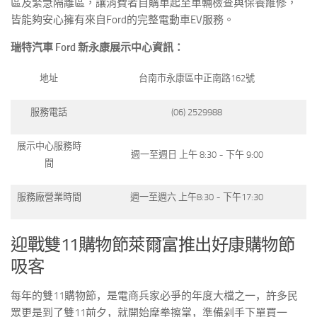
區及緊急隔離區，讓消費者自購車起至車輛檢查與保養維修，
皆能夠安心擁有來自Ford的完整電動車EV服務。
瑞特汽車
Ford
新永康展示中心資訊：
地址
台南市永康區中正南路162號
服務電話
(06) 2529988
展示中心服務時
週一至週日 上午 8:30 ~ 下午 9:00
間
服務廠營業時間
週一至週六 上午8:30 ~ 下午17:30
迎戰雙11購物節萊爾富推出好康購物節
吸客
每年的雙
11
購物節，是電商兵家必爭的年度大檔之一，許多民
眾更是到了雙
11
前夕，就開始摩拳擦掌，準備剁手下單買一