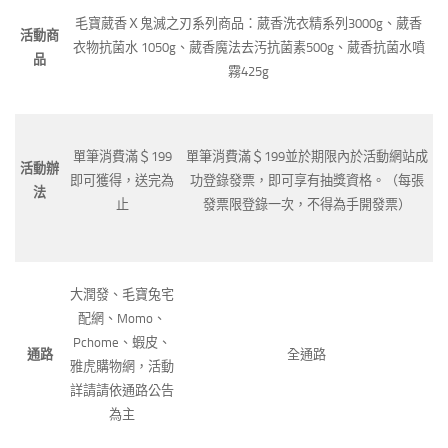
毛寶葳香Ｘ鬼滅之刃系列商品：葳香洗衣精系列3000g、葳香
活動商
衣物抗菌水 1050g、葳香魔法去汚抗菌素500g、葳香抗菌水噴
品
霧425g
單筆消費滿＄199
單筆消費滿＄199並於期限內於活動網站成
活動辦
即可獲得，送完為
功登錄發票，即可享有抽獎資格。（每張
法
止
發票限登錄一次，不得為手開發票）
大潤發、毛寶兔宅
配網、Momo、
Pchome、蝦皮、
通路
全通路
雅虎購物網，活動
詳請請依通路公告
為主