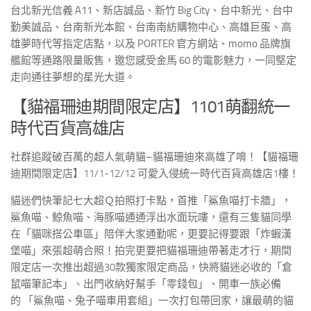
台北新光信義 A11、新店誠品、新竹 Big City、台中新光、台中
勤美誠品、台南新光本館、台南南紡購物中心、高雄巨蛋、高
雄夢時代等指定店點，以及 PORTER 官方網站、momo 品牌旗
艦館等通路限量販售，邀您感受金馬 60 的電影魅力，一同堅定
走向通往夢想的星光大道。
【貓福珊迪期間限定店】1101萌翻統一
時代百貨高雄店
社群追蹤破百萬的超人氣萌貓
–
貓福珊迪來高雄了唷！【貓福珊
迪期間限定店】
11/1-12/12
可愛入侵統一時代百貨高雄店
1
樓！
貓迷們快筆記七大超Ｑ拍照打卡點，首推「鯊魚喵打卡牆」，
鯊魚喵、鯨魚喵、海豚喵通通浮出水面玩嘍，還有三隻貓同學
在「貓咪搭公車區」陪伴大家通勤呢，更要記得要跟「炸蝦漢
堡喵」來張超萌合照！拍完更要把貓福珊迪帶著走才行，期間
限定店一次推出超過
30
款獨家限定商品，快將貓迷必收的「倉
鼠喵筆記本」、出門收納好幫手「零錢包」、開車一族必備
的
「鯊魚喵、兔子喵車用套組」一次打包帶回家，讓最萌的貓