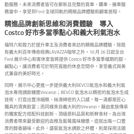
勤服務，未來消費者皆可在嶄新且完整的賞車、購車、擁車服
務當中，享受到
Ford
全球同軌的精緻品牌體驗和顧客旅程。
精進品牌創新思維和消費體驗 導入
Costco
好市多當季點心和義大利氣泡水
福特六和致力於提升車主及消費者來訪的精緻品牌體驗，除既
有義大利百年傳奇經典LAVAZZA咖啡之外，10 月 26 日起全台
Ford 展示中心和客休室皆將提供 Costco 好市多當季檔期的甜、
鹹點心，讓消費者可於明亮寬敞的休息空間中，享受義式與美
式兼容的美好時光。
同時，展示中心更進一步提供義大利BEVCO氣泡水和義大利氣
泡水專用調飲糖漿Vincenzi；BEVCO 氣泡水以精密的氣泡水生成
技術，打造出豐沛細緻、絲滑綿密的入口感，每一滴都是匠心
獨具的清爽飲宴；而同樣來自義大利的Vincenzi，藉由家族傳承
的獨家配方搭配科技創新、頂級原料品質和新鮮食材，為台灣
消費者帶來最受歡迎的血橙及藍莓風味糖漿，造就出每一口豐
厚的醇香韻味。此外，盛裝氣泡水調飲之杯體，則是採用法國