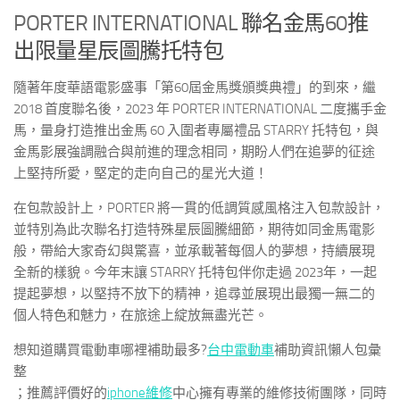
PORTER INTERNATIONAL
聯名金馬
60
推
出限量星辰圖騰托特包
隨著年度華語電影盛事「第
60
屆金馬獎頒獎典禮」的到來，繼
2018
首度聯名後，2023
年
PORTER INTERNATIONAL
二度攜手金
馬，量身打造推出金馬
60
入圍者專屬禮品
STARRY
托特包
，與
金馬影展強調融合與前進的理念相同，期盼人們在追夢的征途
上堅持所愛，堅定的走向自己的星光大道！
在包款設計上，
PORTER
將一貫的低調質感風格注入包款設計，
並特別為此次聯名打造特殊星辰圖騰細節，期待如同金馬電影
般，帶給大家奇幻與驚喜，並承載著每個人的夢想，持續展現
全新的樣貌。今年末讓
STARRY
托特包伴你走過
2023
年，一起
提起夢想，以堅持不放下的精神，追尋並展現出最獨一無二的
個人特色和魅力，在旅途上綻放無盡光芒。
想知道購買電動車哪裡補助最多?
台中電動車
補助資訊懶人包彙
整
；推薦評價好的
iphone維修
中心擁有專業的維修技術團隊，同時