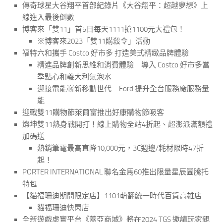
傳奇球星大谷翔平首部紀錄片《大谷翔平：超越夢想》上
線進入最後倒數
博客來「雙11」首5日每天1111搶1100元大禮包！
※博客來2023「雙11購殺令」活動
福特六和攜手 Costco 好市多 打造美式精緻品牌體驗
精進品牌創新思維和消費體驗 導入 Costco 好市多當
季點心和義大利氣泡水
迎接電能嶄新移動世代 Ford 提升全台服務廠服務量
能
迎戰雙11購物節萊爾富推出好康購物節吸客
燦坤雙11熱身戰開打！線上購物全站4折起、超澎派滿額禮
加碼送
熱銷筆電最高直降10,000元，3C週邊/耗材限時47折
起！
PORTER INTERNATIONAL 聯名金馬60推出限量星辰圖騰托
特包
【貓福珊迪期間限定店】1101萌翻統一時代百貨高雄店
貓福珊迪快閃店
全新遊戲虛實平台《蓋亞商城》將在2024 TGS 邀請玩家親