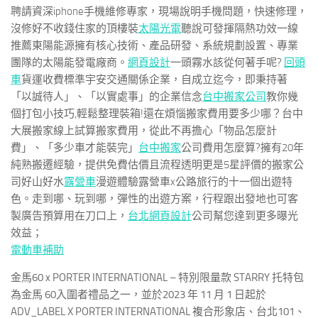
聘請資深iphone手機維修專家，現場說明手機問題，快速修理，
沒修好不收錢住家的頂樓裝
太陽光電
聽說可發揮隔熱功效一線
推薦東陽能源擁有核心技術、產品研發、系統規劃設置、專業
團隊的太陽能發電廠商。
網頁設計
一頭霧水該從何著手呢?
回頭
車
貨運收費標準宇安交通關係企業，自成立迄今，即秉持著
「以誠待人」、「以實處事」的企業信念
台中搬家公司
教你幾
個打包小技巧,輕鬆整理裝箱!還在煩惱搬家費用要多少哪？台中
大展搬家線上試算搬家費用，從此不再擔心「物品怎麼計
費」、「多少車才能裝完」
台中搬家
公司費用怎麼算?擁有20年
純熟搬遷經驗，提供免費估價且流程透明更是5星評價的搬家公
司好山好水
露營車
漫遊體驗露營車x公路旅行的十一個出遊特
色。走到哪、玩到哪，彈性的出遊方案，行程跟出發地也可客
製廣告預算用在刀口上，
台北網頁設計
公司幫您達到更多曝光
效益；
電動車補助
金馬60 x PORTER INTERNATIONAL – 特別限量款 STARRY 托特包
為金馬 60入圍者禮品之一，並於2023 年 11 月 1 日起於
ADV_LABEL X PORTER INTERNATIONAL 複合形象店、台北101、