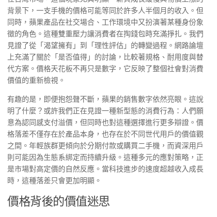
背景下，一支手機的價格可能等同於許多人半個月的收入。但
同時，蘋果產品在社交場合、工作環境中又扮演著某種身份象
徵的角色。這種雙重壓力讓消費者在掏錢包時充滿掙扎。我們
見證了從「渴望擁有」到「理性評估」的轉變過程。網路論壇
上充滿了關於「是否值得」的討論，比較著規格、耐用度與替
代方案。價格天花板不再只是數字，它反映了整個社會對消費
價值的重新檢視。
有趣的是，即便抱怨聲不斷，蘋果的銷售數字依然亮眼。這說
明了什麼？或許我們正在見證一種新型態的消費行為：人們願
意為認同感支付溢價，但同時也對這種選擇進行更多辯證。價
格落差不僅存在於產品本身，也存在於不同世代用戶的價值觀
之間。年輕族群更傾向於分期付款或購買二手機，而資深用戶
則可能因為生態系綁定而持續升級。這種多元的應對策略，正
是市場對高定價的自然反應。當科技進步的速度超越收入成長
時，這種落差只會更加明顯。
價格背後的價值迷思