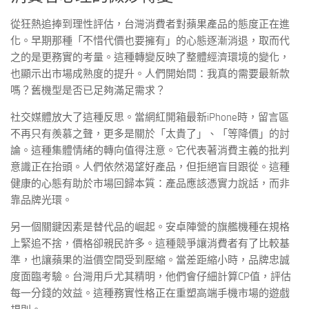
從狂熱追捧到理性評估，台灣消費者對蘋果產品的態度正在進
化。早期那種「不惜代價也要擁有」的心態逐漸消退，取而代
之的是更務實的考量。這種轉變反映了整體經濟環境的變化，
也顯示出市場成熟度的提升。人們開始問：我真的需要最新款
嗎？舊機型是否已足夠滿足需求？
社交媒體放大了這種反思。當網紅開箱最新iPhone時，留言區
不再只有羨慕之聲，更多是關於「太貴了」、「等降價」的討
論。這種集體情緒的轉向值得注意。它代表著消費主義的批判
意識正在抬頭。人們依然渴望好產品，但拒絕盲目跟從。這種
健康的心態有助於市場回歸本質：產品應該憑實力說話，而非
靠品牌光環。
另一個關鍵因素是替代品的崛起。安卓陣營的旗艦機種在規格
上緊追不捨，價格卻親民許多。這種競爭讓消費者有了比較基
準，也讓蘋果的溢價空間受到壓縮。當差距縮小時，品牌忠誠
度面臨考驗。台灣用戶尤其精明，他們會仔細計算CP值，評估
每一分錢的效益。這種務實性格正在重塑高端手機市場的遊戲