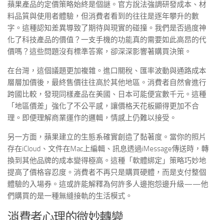
蘋果產品的定價策略始終是個謎。官方說法強調研發成本、材
料品質與使用者體驗，但消費者看到的往往是逐年攀升的數
字。這種認知差異導致了期待與現實的碰撞。我們是否過度神
化了科技產品的價值？一支手機的功能真的需要如此高昂的代
價嗎？這些問題沒有標準答案，卻深深影響著購買決策。
在台灣，這個議題更加複雜。進口關稅、匯率波動與通路成本
層層加價後，最終售價往往高於其他地區。消費者自然會進行
跨國比較，發現同樣產品在美國、日本可能便宜數千元。這種
「地區價差」強化了不公平感，讓價格天花板顯得更加不合
理。即便理解商業運作的邏輯，情感上仍難以接受。
另一方面，蘋果建立的生態系確實創造了黏著度。當你的照片
存在iCloud、文件在Mac上編輯、訊息透過iMessage傳送時，轉
換到其他品牌的成本變得極高。這種「軟體綁定」策略巧妙地
提高了價格容忍度。消費者不再只是購買硬體，而是支付整個
體驗的入場券。這或許能解釋為何許多人邊抱怨邊升級——他
們購買的是一種無縫接軌的生活模式。
消費者心理的微妙轉變