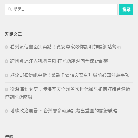
搜
尋
關
鍵
近期文章
字:
看到這個畫面別再點！資安專家教你認明詐騙網站警示
跨國資源注入桃園青創 在地新創迎向全球新商機
避免LINE傳訊中斷！舊款iPhone與安卓升級前必知注意事項
從深海到太空：陸海空天全涵蓋次世代通訊如何打造台灣數
位韌性新防線
地緣政治風暴下 台灣靠多軌通訊殺出重圍的關鍵戰略
標籤