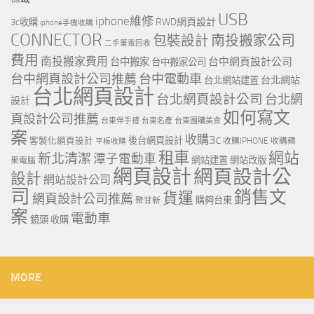
USB
iphone維修
RWD網頁設計
3c收購
iphone手機收購
CONNECTOR
包裝設計
南投搬家公司
二手筆電回收
費用
南投搬家費用
台中網頁設計公司
台中搬家
台中搬家公司
台中網頁設計公司推薦
台中電動車
台北網站
台北網站建置
台北網頁設計
台北網頁設計公司
台北網
設計
如何寫文
頁設計公司推薦
台東伴手禮
台東名產
台東團購美食
案
收購3c
客製化網頁設計
後台網頁設計
收購IPHONE
收購蘋
平板收購
租車
網站
新北清潔
潭子電動車
網站建置
網站改版
果電腦
網頁設計
網頁設計公
設計
網站設計公司
司
銷售文
貨運
網頁設計公司推薦
購夠台東
聚甘新
案
電動車
鏡頭 收購
MORE