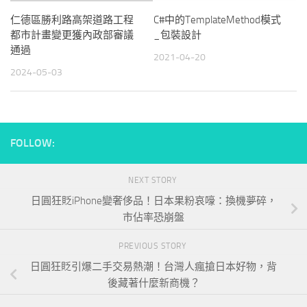
仁德區勝利路高架道路工程
C#中的TemplateMethod模式
都市計畫變更獲內政部審議
_包裝設計
通過
2021-04-20
2024-05-03
FOLLOW:
NEXT STORY
日圓狂貶iPhone變奢侈品！日本果粉哀嚎：換機夢碎，
市佔率恐崩盤
PREVIOUS STORY
日圓狂貶引爆二手交易熱潮！台灣人瘋搶日本好物，背
後藏著什麼新商機？