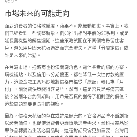
規則。
市場未來的可能走向
面對消費者的價格敏感度，蘋果不可能無動於衷。事實上，我
們已經看到一些調整跡象。例如推出相對平價的SE系列，或是
延長舊機型的銷售週期。這些策略試圖在不同價格帶留住客
戶，避免用戶因天花板過高而完全流失。這種「分層定價」或
許是未來的常態。
在台灣市場，通路商也扮演關鍵角色。電信業者的綁約方案、
購機補貼，以及信用卡分期優惠，都在降低一次性付款的壓
力。這些金融工具巧妙地將價格門檻從「總額」轉化為「月
付」，讓消費決策變得容易些。然而，這是否只是將痛苦延
後？當兩年合約到期時，用戶是否真的獲得了相對應的價值？
這些問題需要更長期的觀察。
最終，價格天花板的存在或許是健康的。它強迫品牌不斷創新
以證明價值，也促使消費者更謹慎地思考需求。當科技產品從
奢侈品轉變為生活必需品時，這種對話只會更加重要。台灣用