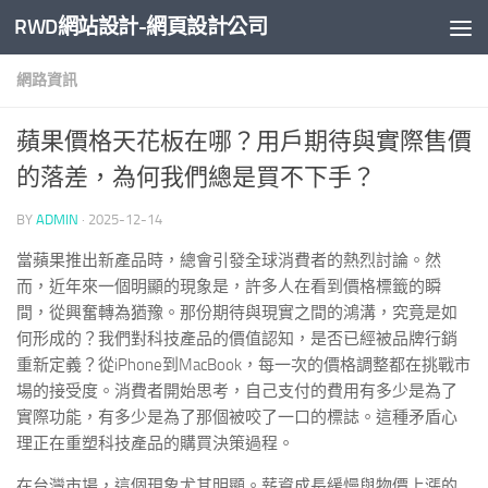
RWD網站設計-網頁設計公司
Skip to content
網路資訊
蘋果價格天花板在哪？用戶期待與實際售價
的落差，為何我們總是買不下手？
BY
ADMIN
·
2025-12-14
當蘋果推出新產品時，總會引發全球消費者的熱烈討論。然
而，近年來一個明顯的現象是，許多人在看到價格標籤的瞬
間，從興奮轉為猶豫。那份期待與現實之間的鴻溝，究竟是如
何形成的？我們對科技產品的價值認知，是否已經被品牌行銷
重新定義？從iPhone到MacBook，每一次的價格調整都在挑戰市
場的接受度。消費者開始思考，自己支付的費用有多少是為了
實際功能，有多少是為了那個被咬了一口的標誌。這種矛盾心
理正在重塑科技產品的購買決策過程。
在台灣市場，這個現象尤其明顯。薪資成長緩慢與物價上漲的