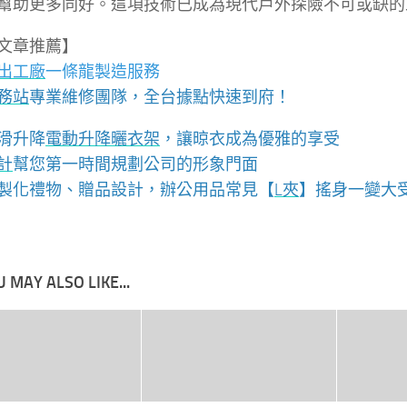
幫助更多同好。這項技術已成為現代戶外探險不可或缺的
文章推薦】
出工廠
一條龍製造服務
務站
專業維修團隊，全台據點快速到府！
滑升降
電動升降曬衣架
，讓晾衣成為優雅的享受
計
幫您第一時間規劃公司的形象門面
製化禮物、贈品設計，辦公用品常見【
L夾
】搖身一變大受
 MAY ALSO LIKE...