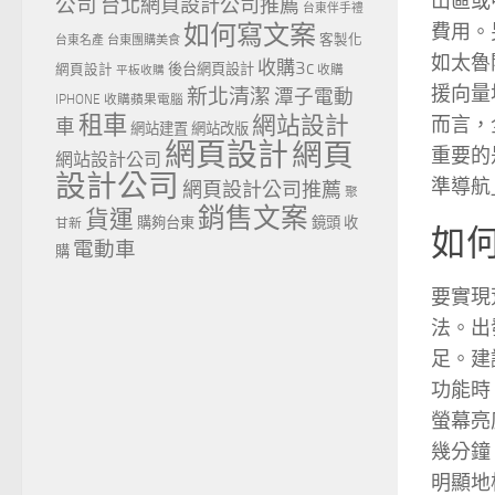
山區或
公司
台北網頁設計公司推薦
台東伴手禮
如何寫文案
費用。
客製化
台東名產
台東團購美食
如太魯
收購3c
網頁設計
後台網頁設計
收購
平板收購
援向量
新北清潔
潭子電動
IPHONE
收購蘋果電腦
租車
網站設計
而言，
車
網站建置
網站改版
網頁設計
網頁
重要的
網站設計公司
設計公司
準導航
網頁設計公司推薦
聚
銷售文案
貨運
購夠台東
鏡頭 收
甘新
如
電動車
購
要實現
法。出
足。建
功能時
螢幕亮
幾分鐘
明顯地