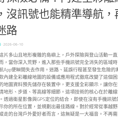
，沒訊號也能精準導航，
迷路
N
·
2026-06-10
這片多山且地形複雜的島嶼上，戶外探險與登山活動一直
而，當你深入荒野，進入那些手機訊號完全消失的區域時
航App便瞬間失去作用。迷路、延誤行程甚至發生危險的
款內建全彩離線地圖的設備或應用程式徹底改變了這個困
的地圖資料預先儲存在裝置中，更支援全彩顯示，讓你在
清地形、步道、等高線等細節。這項技術的核心在於離線
。透過衛星影像與GPS定位的結合，即使在沒有手機訊號
示你的所在位置，並規劃出最佳路線。對於經常從事越野
縱走的台灣戶外愛好者而言，這無疑是一大福音。不再需