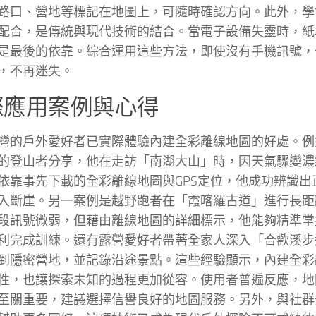
路口、營地等標記在地圖上，可隨時確認方向。此外，學
配合，是傳統與現代技術的結合。當電子設備失靈時，紙
是最後的依靠。綜合運用這些方法，即使沒有手機訊號，
，不再迷失。
際應用案例與心得
灣的戶外愛好者已實際體驗內建全彩離線地圖的好處。例
的登山者分享，他在走訪「南湖大山」時，因天氣驟變濃
依靠事先下載的全彩離線地圖與GPS定位，他成功辨識出
入斷崖。另一案例是越野跑者在「霞喀羅古道」進行長距
段訊號微弱，但藉由離線地圖的詳細標示，他能夠精準掌
利完成訓練。還有露營愛好者帶著全家人深入「合歡溪步
到隱密營地，並記錄沿途景點。這些經驗顯示，內建全彩
性，也讓探索未知的過程更加從容。使用者普遍反應，地
至關重要，建議選擇信譽良好的地圖服務。另外，與社群