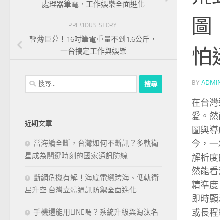
處理器筆電，工作娛樂全面進化
圖
PREVIOUS STORY
輕薄巨幕！16吋筆電重量不到1.6公斤，
怕
一台搞定工作與娛樂
搜
BY
ADMI
尋
在台灣
關
愛。然
鍵
近期文章
字:
圖與導
今，一
當海纜全斷，台灣如何不斷訊？多軌衛
星成為關鍵時刻的國家通訊防線
解析度
然能看
斷網危機有解！海底電纜跨海、低軌衛
精準度
星升空 台灣立體通訊防禦全面進化
即時顯
或長程
手機還能用LINE嗎？系統升級與淘汰名