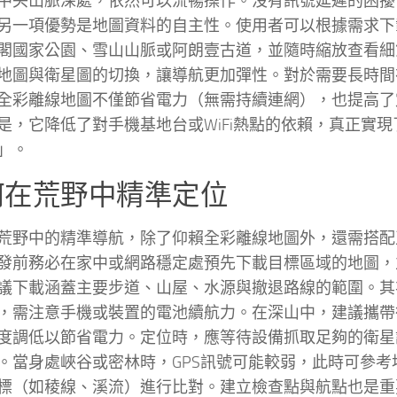
中央山脈深處，依然可以流暢操作。沒有訊號延遲的困擾
另一項優勢是地圖資料的自主性。使用者可以根據需求下
閣國家公園、雪山山脈或阿朗壹古道，並隨時縮放查看細節
地圖與衛星圖的切換，讓導航更加彈性。對於需要長時間
全彩離線地圖不僅節省電力（無需持續連網），也提高了
是，它降低了對手機基地台或WiFi熱點的依賴，真正實
」。
何在荒野中精準定位
荒野中的精準導航，除了仰賴全彩離線地圖外，還需搭配
發前務必在家中或網路穩定處預先下載目標區域的地圖，
議下載涵蓋主要步道、山屋、水源與撤退路線的範圍。其次
，需注意手機或裝置的電池續航力。在深山中，建議攜帶
度調低以節省電力。定位時，應等待設備抓取足夠的衛星
。當身處峽谷或密林時，GPS訊號可能較弱，此時可參考
標（如稜線、溪流）進行比對。建立檢查點與航點也是重