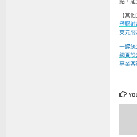
點，能
【其他
塑膠射
東元服
一鍵絲
網頁設
專業客
YOU