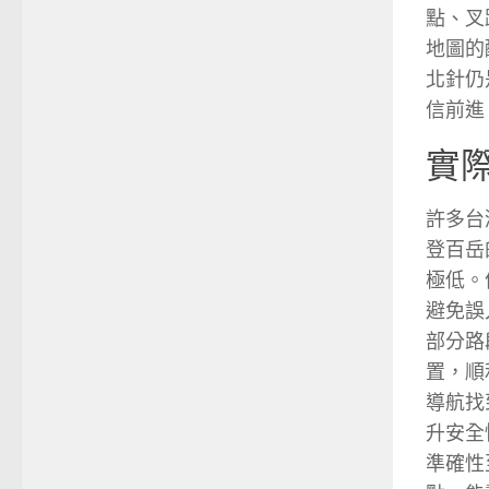
點、叉
地圖的
北針仍
信前進
實
許多台
登百岳
極低。
避免誤
部分路
置，順
導航找
升安全
準確性