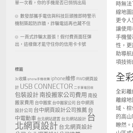
單一次看，你的手機是否已悄悄出局
時無法
線地圖
數發部攜手電信與科技巨頭推即時警示
更令人
機制築起防詐牆，詐騙電話再也藏不住
讓使用
手機螢
一頁式詐騙太囂張！假付費頁面狂彈
出，這樣做才能守住你的信用卡卡號
性，更
助導航
項技術
標籤
全
iphone維修
RWD網頁設
3c收購
iphone手機收購
USB CONNECTOR
計
二手筆電回收
全彩離
包裝設計
南投搬家公司費用
南投
離線地
搬家費用
台中網頁
台中搬家
台中搬家公司
域、棕
台中網頁設計公司推薦
台
設計公司
台
的高山
中電動車
台北網站設計
台北網站建置
北網頁設計
瞭然。
台北網頁設計