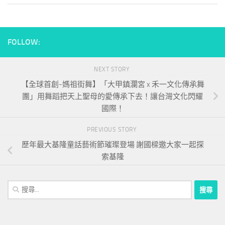
FOLLOW:
NEXT STORY
【全球首創-媽祖街舞】「大甲鎮瀾宮 x 禾一文化傳承舞
團」用舞蹈把天上聖母的愛傳承下去！讓台灣文化閃耀
國際！
PREVIOUS STORY
歷年最大基隆童話藝術節璀璨登場 謝國樑邀大家一起探
索基隆
搜
尋
關
鍵