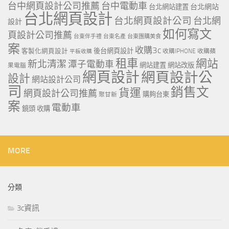
台中網頁設計公司推薦
台中電動車
台北網站
台北網站建置
台北網頁設計
台北網頁設計公司
台北網
設計
如何寫文
頁設計公司推薦
台東伴手禮
台東名產
台東團購美食
案
收購3c
客製化網頁設計
後台網頁設計
收購IPHONE
收購蘋
平板收購
租車
網站
新北清潔
潭子電動車
網站建置
網站改版
果電腦
網頁設計
網頁設計公
設計
網站設計公司
司
銷售文
貨運
網頁設計公司推薦
購夠台東
聚甘新
案
電動車
鏡頭 收購
MORE
分類
3c資訊