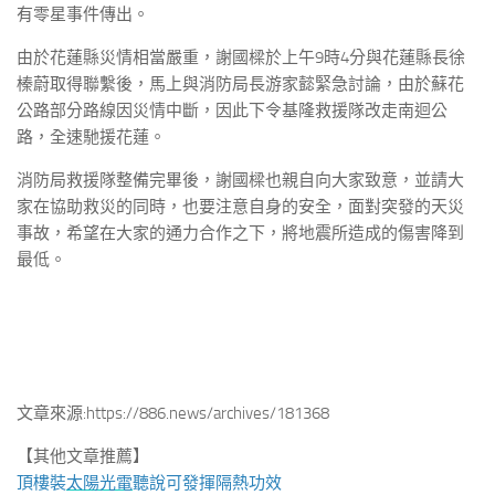
有零星事件傳出。
由於花蓮縣災情相當嚴重，謝國樑於上午9時4分與花蓮縣長徐
榛蔚取得聯繫後，馬上與消防局長游家懿緊急討論，由於蘇花
公路部分路線因災情中斷，因此下令基隆救援隊改走南迴公
路，全速馳援花蓮。
消防局救援隊整備完畢後，謝國樑也親自向大家致意，並請大
家在協助救災的同時，也要注意自身的安全，面對突發的天災
事故，希望在大家的通力合作之下，將地震所造成的傷害降到
最低。
文章來源:https://886.news/archives/181368
【其他文章推薦】
頂樓裝
太陽光電
聽說可發揮隔熱功效