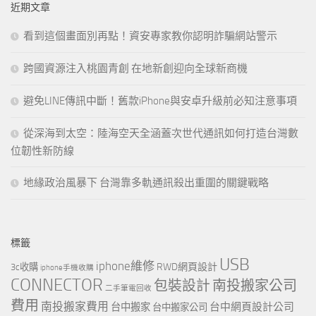
近期文章
字:
看到這個畫面別再點！資安專家教你認明詐騙網站警示
跨國資源注入桃園青創 在地新創迎向全球新商機
避免LINE傳訊中斷！舊款iPhone與安卓升級前必知注意事項
從深海到太空：陸海空天全涵蓋次世代通訊如何打造台灣數
位韌性新防線
地緣政治風暴下 台灣靠多軌通訊殺出重圍的關鍵戰略
標籤
USB
iphone維修
RWD網頁設計
3c收購
iphone手機收購
CONNECTOR
包裝設計
南投搬家公司
二手筆電回收
費用
南投搬家費用
台中網頁設計公司
台中搬家
台中搬家公司