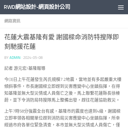
RWD網站設計-網頁設計公司
Skip to content
網路資訊
花蓮大震基隆有愛 謝國樑命消防特搜隊即
刻馳援花蓮
BY
ADMIN
·
2024-05-08
記者 游元宏/基隆報導
今(3)日上午花蓮發生芮氏規模7.2地震，當地並有多起嚴重大樓
傾斜事件，市長謝國樑立即趕到災害應變中心坐鎮指揮，在得
知基隆並無大型災情或人員傷亡之後，馬上聯繫花蓮縣長徐榛
蔚，並下令消防局特搜隊馬上整備出發，趕往花蓮協助救災。
上午7時58分強震全台有感，基隆市的震度也達到4級，謝國樑
立即率領各相關單位趕到消防局災害應變中心坐鎮指揮，所幸
經過市府各單位緊急清查，本市並無大型災情或人員傷亡，僅