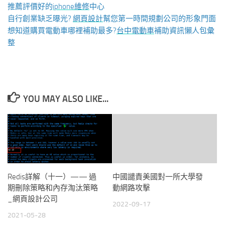
推薦評價好的
iphone維修
中心
自行創業缺乏曝光?
網頁設計
幫您第一時間規劃公司的形象門面
想知道購買電動車哪裡補助最多?
台中電動車
補助資訊懶人包彙
整
YOU MAY ALSO LIKE...
Redis詳解（十一）—— 過
中國譴責美國對一所大學發
期刪除策略和內存淘汰策略
動網路攻擊
_網頁設計公司
2022-09-17
2021-05-28