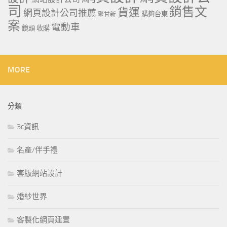
司
銷售文
貨運
網頁設計公司推薦
購夠台東
聚甘新
案
電動車
鏡頭 收購
MORE
分類
3c資訊
名產/伴手禮
套版網站設計
婚紗世界
客製化網頁建置