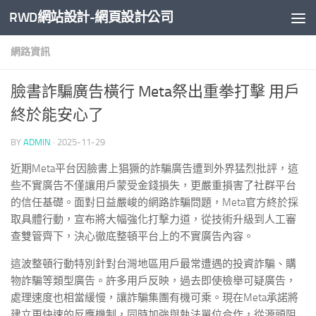
RWD網站設計-網頁設計公司
Skip to content
網路資訊
臉書詐騙廣告橫行 Meta祭出重拳打擊 用戶
終於能安心了
BY
ADMIN
·
2025-11-29
近期Meta平台因臉書上猖獗的詐騙廣告遭到外界猛烈批評，這
些不實廣告不僅讓用戶蒙受金錢損失，更嚴重損害了社群平台
的信任基礎。面對日益嚴峻的網路詐騙問題，Meta官方終於採
取具體行動，宣布將大幅強化打擊力道，從技術升級到人工審
查雙管齊下，決心徹底整頓平台上的不實廣告內容。
這波整頓行動特別針對台灣地區用戶最常遭遇的投資詐騙、購
物詐騙等類型廣告。許多用戶反映，過去即使檢舉可疑廣告，
處理速度也相當緩慢，讓詐騙集團有機可乘。現在Meta承諾將
建立更快速的反應機制，同時加強與執法單位合作，從源頭阻