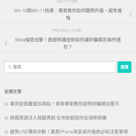
NEXT STORY
Win 10與Win 11抉擇：專家教你如何聰明升級，避免後
悔
PREVIOUS STORY
Meta強勢出擊！臉部辨識技術如何讓詐騙廣告無所遁
形？
搜
尋
關
鍵
近期文章
字:
看到這個畫面別再點！資安專家教你認明詐騙網站警示
跨國資源注入桃園青創 在地新創迎向全球新商機
避免LINE傳訊中斷！舊款iPhone與安卓升級前必知注意事項