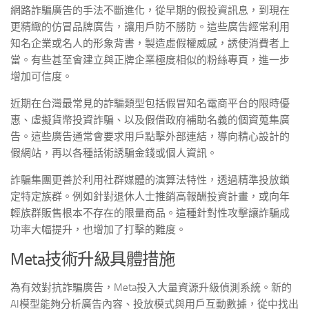
網路詐騙廣告的手法不斷進化，從早期的假投資訊息，到現在
更精緻的仿冒品牌廣告，讓用戶防不勝防。這些廣告經常利用
知名企業或名人的形象背書，製造虛假權威感，誘使消費者上
當。有些甚至會建立與正牌企業極度相似的粉絲專頁，進一步
增加可信度。
近期在台灣最常見的詐騙類型包括假冒知名電商平台的限時優
惠、虛擬貨幣投資詐騙、以及假借政府補助名義的個資蒐集廣
告。這些廣告通常會要求用戶點擊外部連結，導向精心設計的
假網站，再以各種話術誘騙金錢或個人資訊。
詐騙集團更善於利用社群媒體的演算法特性，透過精準投放鎖
定特定族群。例如針對退休人士推銷高報酬投資計畫，或向年
輕族群販售根本不存在的限量商品。這種針對性攻擊讓詐騙成
功率大幅提升，也增加了打擊的難度。
Meta技術升級具體措施
為有效對抗詐騙廣告，Meta投入大量資源升級偵測系統。新的
AI模型能夠分析廣告內容、投放模式與用戶互動數據，從中找出