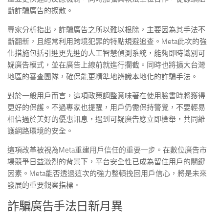
斷詐騙廣告的擴散。
專家分析指出，詐騙廣告之所以難以根除，主要因為其手法不
斷翻新，且經常利用跨境犯罪的特點規避追查。Meta此次的強
化措施包括引進更先進的人工智慧偵測系統，能夠即時識別可
疑廣告模式，並在廣告上線前就進行攔截。同時也將擴大台灣
地區的審查團隊，確保能更精準地辨識本地化的詐騙手法。
對於一般用戶而言，這項政策調整意味著在使用臉書時將獲得
更好的保護。不過專家也提醒，用戶仍需保持警覺，不要輕易
相信過於美好的優惠訊息，遇到可疑廣告應立即檢舉，共同維
護網路環境的安全。
這項改革被視為Meta重建用戶信任的重要一步。在數位廣告市
場競爭日益激烈的背景下，平台安全性已成為留住用戶的關鍵
因素。Meta能否透過這次的強力整頓挽回用戶信心，將是未來
發展的重要觀察指標。
詐騙廣告手法日新月異