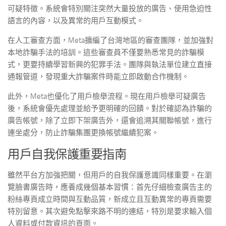
可疑特徵。系統會特別關注突然大量投放的廣告、使用急迫性
語言的內容，以及異常的用戶互動模式。
在人工審查方面，Meta擴編了台灣地區的審查團隊，並加強對
本地詐騙手法的培訓。這些審查員不僅要熟悉常見的詐騙模
式，更要持續學習新興的犯罪手法。團隊與執法單位建立直接
通報管道，發現重大詐騙案件時能立即啟動合作機制。
此外，Meta也優化了用戶檢舉流程。現在用戶檢舉可疑廣告
後，系統會優先處理並給予更明確的回饋。對於確認為詐騙的
廣告帳號，除了立即下架廣告外，還會追溯其關聯帳號，進行
連坐處分，防止詐騙集團更換帳號繼續犯案。
用戶自我保護重要指南
雖然平台方加強把關，但用戶的自我保護意識同樣重要。在瀏
覽臉書廣告時，應養成幾個基本習慣：首先仔細檢查廣告主的
粉絲專頁成立時間與互動品質，新成立且互動異常的專頁需要
特別留意。其次避免點擊來路不明的連結，特別是要求輸入個
人資料或付款資訊的頁面。