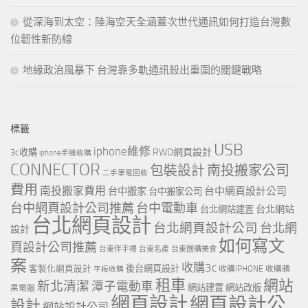
從深海到太空：陸海空天全涵蓋次世代通訊如何打造台灣數
位韌性新防線
地緣政治風暴下 台灣靠多軌通訊殺出重圍的關鍵戰略
標籤
USB
iphone維修
RWD網頁設計
3c收購
iphone手機收購
CONNECTOR
包裝設計
南投搬家公司
二手筆電回收
費用
南投搬家費用
台中網頁設計公司
台中搬家
台中搬家公司
台中網頁設計公司推薦
台中電動車
台北網站
台北網站建置
台北網頁設計
台北網頁設計公司
台北網
設計
如何寫文
頁設計公司推薦
台東伴手禮
台東名產
台東團購美食
案
收購3c
客製化網頁設計
後台網頁設計
收購IPHONE
收購蘋
平板收購
租車
網站
新北清潔
潭子電動車
網站建置
網站改版
果電腦
網頁設計
網頁設計公
設計
網站設計公司