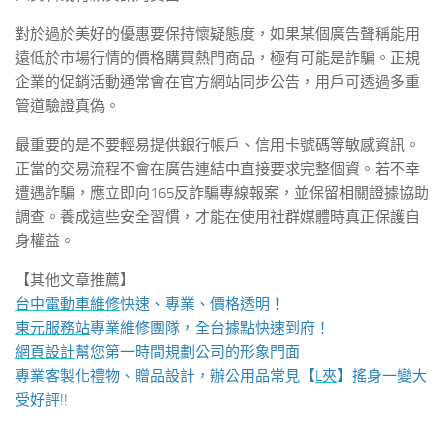
對於過於美好的優惠要保持懷疑態度，如果某個廣告聲稱能用
遠低於市場行情的價格購買熱門商品，極有可能是詐騙。正規
企業的促銷活動通常會在官方網站同步公告，用戶可透過多重
管道驗證真偽。
最重要的是不要輕易提供銀行帳戶、信用卡號碼等敏感資訊。
正當的交易流程不會在廣告連結中直接要求完整個資。若不幸
遭遇詐騙，應立即向165反詐騙專線報案，並保留相關證據協助
調查。養成這些安全習慣，才能在使用社群媒體時真正保護自
身權益。
【其他文章推薦】
台中電動車維修
快速、專業、價格透明！
東元服務站
專業維修團隊，全台據點快速到府！
網頁設計
幫您第一時間規劃公司的形象門面
專業客製化禮物、贈品設計，辦公用品常見【
L夾
】搖身一變大
受好評!!