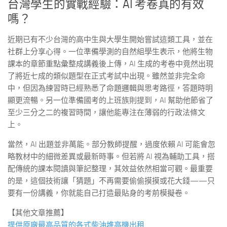
台灣學生的實戰經驗：AI 考卷真的有效
嗎？
近期已有不少台灣的高中生與大學生開始嘗試這類工具，並在
社群上分享心得。一位準備學測的自然組學生表示，他將生物
課本的章節重點彙整成講義後上傳，AI 生成的考卷中竟然出現
了將近七成的類似題型在正式考試中出現。雖然並非完全命
中，但因為練習時已經熟悉了命題邏輯與思考路徑，答題時明
顯更流暢。另一位準備國考的上班族則提到，AI 幫助他節省了
至少三分之二的複習時間，讓他能專注在薄弱的行政法條文
上。
當然，AI 出題並非萬能。部分教師提醒，過度依賴 AI 可能會忽
略教材中的細微差異或最新時事。但若將 AI 視為輔助工具，搭
配傳統的課本閱讀與筆記整理，其效益依然相當可觀。最重要
的是，這個技術讓「猜題」不再需要偷偷摸摸或花大錢——只
要有一份講義，你就能自己打造最貼身的考前模擬卷。
【其他文章推薦】
提供原廠最高品質的各式柴油
堆高機
出租