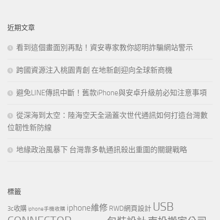
關
鍵
近期文章
字:
看到這個畫面別再點！資安專家教你認明詐騙網站警示
跨國資源注入桃園青創 在地新創迎向全球新商機
避免LINE傳訊中斷！舊款iPhone與安卓升級前必知注意事項
從深海到太空：陸海空天全涵蓋次世代通訊如何打造台灣數
位韌性新防線
地緣政治風暴下 台灣靠多軌通訊殺出重圍的關鍵戰略
標籤
USB
iphone維修
RWD網頁設計
3c收購
iphone手機收購