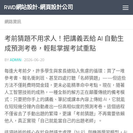
RWD網站設計-網頁設計公司
Skip to content
網路資訊
考前猜題不用求人！把講義丟給 AI 自動生
成預測考卷，輕鬆掌握考試重點
BY
ADMIN
·
2026-06-20
每逢大考前夕，許多學生與家長總陷入焦慮的循環：買了一堆
參考書、報名衝刺班、甚至四處打聽「名師猜題」——但這些
方法不僅耗費時間金錢，更未必能精準命中考點。現在，隨著
人工智慧技術的成熟，一種全新的解方正在顛覆傳統的備考模
式：只要把你手上的講義、筆記或課本內容上傳給 AI，它就能
在短短幾分鐘內自動產出一份高相似度的預測考卷。這個過程
不僅省去了手動出題的繁瑋，更讓「考前猜題」不再需要依賴
他人，真正實現「自己就能當自己的出題老師」。
這項技術的核心在於自然語言處理（NLP）與機器學習模型，AI