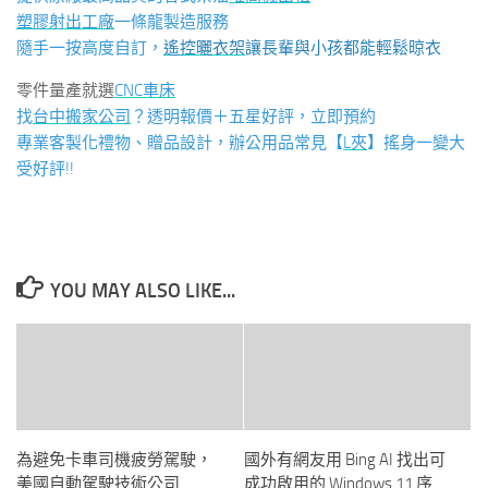
塑膠射出工廠
一條龍製造服務
隨手一按高度自訂，
遙控曬衣架
讓長輩與小孩都能輕鬆晾衣
零件量產就選
CNC車床
找
台中搬家公司
？透明報價＋五星好評，立即預約
專業客製化禮物、贈品設計，辦公用品常見【
L夾
】搖身一變大
受好評!!
YOU MAY ALSO LIKE...
為避免卡車司機疲勞駕駛，
國外有網友用 Bing AI 找出可
美國自動駕駛技術公司
成功啟用的 Windows 11 序