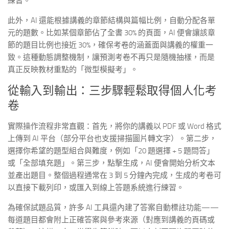
練習。
此外，AI 還能根據講義的章節結構與篇幅比例，自動分配各單
元的題數。比如某個章節佔了全書 30% 的頁面，AI 便會讓該章
節的題目比例也接近 30%，確保考卷的涵蓋面與講義的權重一
致。這種動態調整機制，讓預測考卷不再只是隨機抽樣，而是
真正反映教材重點的「微型模擬考」。
從輸入到輸出：三步驟輕鬆取得個人化考
卷
實際操作流程非常直觀：首先，將你的講義以 PDF 或 Word 格式
上傳到 AI 平台（部分平台也支援掃描圖片轉文字）。第二步，
選擇你希望的題型組合與難度，例如「20 題選擇 + 5 題問答」
或「全部填充題」。第三步，點擊生成，AI 便會開始分析文本
並產出題目。整個過程通常在 3 到 5 分鐘內完成，生成的考卷可
以直接下載列印，或匯入到線上答題系統進行練習。
為確保試題品質，許多 AI 工具還內建了答案自動標註功能——
每道題目都會附上正確答案與參考來源（對應到講義的頁碼或