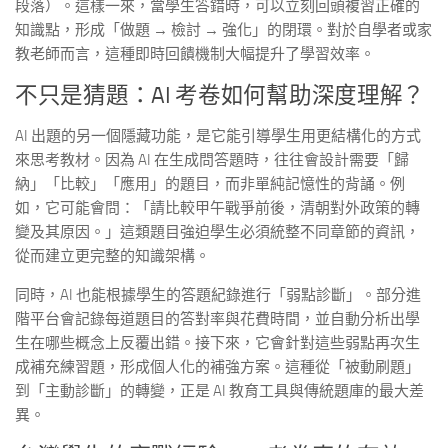
段落）。這樣一來，當學生答錯時，可以立刻回頭複習正確的
知識點，形成「做題 → 檢討 → 強化」的閉環。對於自學者或家
教老師而言，這種即時回饋機制大幅提升了學習效率。
不只是猜題：AI 考卷如何幫助深度理解？
AI 出題的另一個隱藏功能，是它能引導學生用更結構化的方式
來思考教材。因為 AI 在生成問答題時，往往會設計需要「歸
納」「比較」「應用」的題目，而非單純記憶性的背誦。例
如，它可能會問：「請比較甲午戰爭前後，清朝對外政策的轉
變及其原因。」這類題目強迫學生必須統整不同章節的資訊，
從而建立更完整的知識架構。
同時，AI 也能根據學生的答題紀錄進行「弱點診斷」。部分進
階平台會記錄每道題目的答對率與花費時間，並自動分析出學
生在哪些概念上反覆出錯。接下來，它會針對這些弱點再次生
成補充練習題，形成個人化的補強方案。這種從「被動刷題」
到「主動診斷」的轉變，正是 AI 教育工具與傳統題庫的最大差
異。