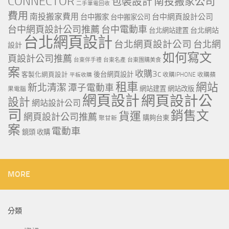
CONNECTOR
包裝設計
南投搬家公司
二手筆電回收
費用
南投搬家費用
台中網頁設計公司
台中搬家
台中搬家公司
台中網頁設計公司推薦
台中電動車
台北網站
台北網站建置
台北網頁設計
台北網頁設計公司
台北網
設計
如何寫文
頁設計公司推薦
台東伴手禮
台東名產
台東團購美食
案
收購3c
客製化網頁設計
後台網頁設計
收購IPHONE
收購蘋
平板收購
租車
網站
新北清潔
潭子電動車
網站建置
網站改版
果電腦
網頁設計
網頁設計公
設計
網站設計公司
司
銷售文
貨運
網頁設計公司推薦
購夠台東
聚甘新
案
電動車
鏡頭 收購
MORE
分類