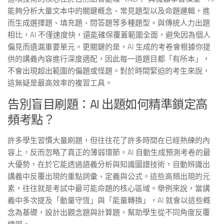
能夠分析大量文本中的關鍵概念、常見題型以及命題邏輯，進
而生成選擇題、填充題、問答題等多種題型。與傳統人力出題
相比，AI 不僅速度快，還能確保覆蓋範圍全面，避免因為個人
偏見而遺漏重要單元。更關鍵的是，AI 生成的考卷會根據你提
供的講義內容進行深度適配，因此每一道題目都「有所本」，
不會出現超出範圍的偏題或怪題。對於時間緊迫的考生來說，
這無疑是最高效率的複習工具。
告別盲目刷題：AI 出題如何精準鎖定高
頻考點？
許多學生習慣大量刷題，但往往花了許多時間在已經熟練的內
容上，反而忽略了真正的薄弱環節。AI 自動生成預測考卷的最
大優勢，在於它能透過語義分析與知識圖譜技術，自動辨識出
講義中反覆出現的重點詞彙、定義與公式。這些高頻出現的元
素，往往就是考試中最可能命題的核心區域。舉例來說，當講
義中多次提及「動量守恆」與「能量轉換」，AI 就會以這些概
念為基礎，設計出觀念題與計算題，幫助學生從不同角度反覆