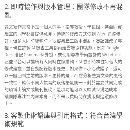
2. 即時協作與版本管理：團隊修改不再混
亂
論文寫作常常不是一個人的事，指導教授、學長姐、甚至同實
驗室的同學都會提供意見。傳統的修改方式依賴 Word 追蹤修
訂，但多人同時編輯時，很容易產生版本混亂，忘記誰改了哪
裡。現在許多 AI 檢查工具都內建雲端協作功能，例如 Google
Docs 搭配 Grammarly 外掛，或使用專為學術設計的 Writefull。
這些平台可以讓所有人同時在線編輯，AI 會即時標註每個人的
修改建議，並自動記錄版本歷史。如果你不小心改錯了，還可
以一鍵回到之前的版本。更棒的是，AI 會分析整篇文章的風格
一致性，確保不同人撰寫的段落語氣統一。對於需要共同完成
的碩博士論文或期刊投稿，這項功能可以大幅減少溝通成本，
讓團隊專注在內容本身，而不是浪費時間在排版與追蹤修改
上。
3. 客製化術語庫與引用格式：符合台灣學
術規範