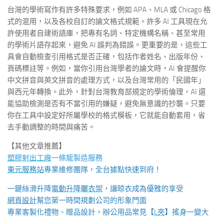
台灣的學術寫作有許多特殊要求，例如 APA、MLA 或 Chicago 格
式的混用，以及各校自訂的論文格式規範。許多 AI 工具現在允
許使用者自建術語庫，把專有名詞、特定機構名稱、甚至常用
的學術片語存起來，避免 AI 誤判為錯誤。更重要的是，這些工
具會自動檢查引用格式是否正確，包括作者姓名、出版年份、
頁碼標註等。例如，當你引用台灣學者的論文時，AI 會提醒你
中文拼音與英文拼音的處理方式，以及台灣常用的「民國年」
與西元年轉換。此外，針對台灣教育部規定的學術倫理，AI 還
能協助檢測是否有不當引用的嫌疑，避免無意識的抄襲。只要
你在工具中設定好所屬學校的格式模板，它就能自動套用，省
去手動調整的時間與痛苦。
【其他文章推薦】
塑膠射出工廠
一條龍製造服務
東元服務站
專業維修團隊，全台據點快速到府！
一鍵絲滑升降
電動升降曬衣架
，讓晾衣成為優雅的享受
網頁設計
幫您第一時間規劃公司的形象門面
專業客製化禮物、贈品設計，辦公用品常見【
L夾
】搖身一變大