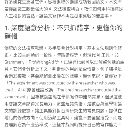
許多研究生靠著它們，從被退稿的邊緣成功救回論文。本文將
帶你認識三款最強大的 AI 文法檢查利器，教你如何用科技補足
人工校對的盲點，讓論文寫作不再是孤軍奮戰的苦差事。
1. 深度語意分析：不只抓錯字，更懂你的
邏輯
傳統的文法檢查軟體，多半隻會針對拼字、基本文法規則作修
正，比如主詞動詞一致性、時態錯誤等。但現代 AI 工具，如
Grammarly、ProWritingAid 等，已經進化到可以理解整句話的語
意。它們會分析上下文，判斷你的用詞是否恰當、句子結構是
否過於複雜、甚至能偵測出潛在的歧義。舉例來說，當你寫下
「The experiment was conducted by the researcher who was
tired.」AI 可能會建議改為「The tired researcher conducted the
experiment.」因為被動語態在學術寫作中雖然常見，但過度使
用會讓文章顯得冗長無力。這些建議背後，是數百萬篇學術論
文的訓練數據，讓工具能針對台灣研究生的常見問題，提供在
地化的修改方向。使用這類工具時，建議不要全盤接受，而是
要理解它為什麼這樣改，這樣才能同時提升自己的寫作能力。