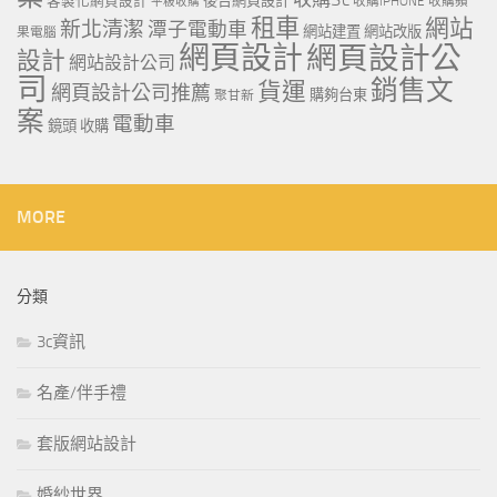
客製化網頁設計
後台網頁設計
收購IPHONE
收購蘋
平板收購
租車
網站
新北清潔
潭子電動車
網站建置
網站改版
果電腦
網頁設計
網頁設計公
設計
網站設計公司
司
銷售文
貨運
網頁設計公司推薦
購夠台東
聚甘新
案
電動車
鏡頭 收購
MORE
分類
3c資訊
名產/伴手禮
套版網站設計
婚紗世界