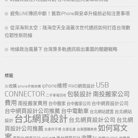
避免LINE傳訊中斷！舊款iPhone與安卓升級前必知注意事項
從深海到太空：陸海空天全涵蓋次世代通訊如何打造台灣數
位韌性新防線
地緣政治風暴下 台灣靠多軌通訊殺出重圍的關鍵戰略
標籤
USB
iphone維修
RWD網頁設計
3c收購
iphone手機收購
CONNECTOR
包裝設計
南投搬家公司
二手筆電回收
費用
南投搬家費用
台中網頁設計公司
台中搬家
台中搬家公司
台中網頁設計公司推薦
台中電動車
台北網站
台北網站建置
台北網頁設計
台北網頁設計公司
台北網
設計
如何寫文
頁設計公司推薦
台東伴手禮
台東名產
台東團購美食
案
收購3c