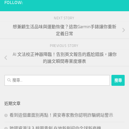
FOLLOW:
NEXT STORY
想兼顧生活品味與運動恢復？這款Garmin手錶讓你重新
定義日常
PREVIOUS STORY
AI 文法校正神器降臨！告別英文報告的尷尬錯誤，讓你
的論文瞬間專業度爆表
搜
尋
關
鍵
近期文章
字:
看到這個畫面別再點！資安專家教你認明詐騙網站警示
跨國資源注入桃園青創 在地新創迎向全球新商機