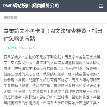
RWD網站設計-網頁設計公司
Skip to content
網路資訊
畢業論文不再卡關！AI文法檢查神器，抓出
你忽略的盲點
BY
ADMIN
·
2026-06-22
寫畢業論文，最怕的不是找不到文獻，而是辛辛苦苦寫完幾萬
字，交給教授一看，滿江紅的文法錯誤與邏輯漏洞，讓人瞬間
崩潰。許多研究生都有這樣的經驗：明明已經檢查了好幾遍，
但那些潛藏的文法盲點，就像隱形殺手一樣，總在最後關頭才
被發現。其實，問題不在於你寫得不夠好，而是人類的眼睛天
生會自動「腦補」遺漏的字句，導致自己看自己的文章永遠不
客觀。這時候，AI 文法檢查工具就成了最理性的救星。它們不
只是抓錯字、改標點，更能分析句型結構、語氣連貫性，甚至
建議更精準的學術用詞。台灣各大學已經開始推廣這類工具，