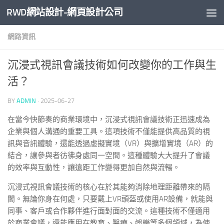
RWD網站設計-網頁設計公司
Skip to content
網路資訊
沉浸式視訊會議技術如何改變你的工作與生
活？
BY
ADMIN
·
2025-06-27
在當今快節奏的商業環境中，沉浸式視訊會議技術正迅速成為
企業與個人溝通的重要工具。這項技術不僅能提供高品質的視
訊與音訊體驗，還能透過虛擬實境（VR）與擴增實境（AR）的
結合，讓參與者彷彿身處同一空間。這種體驗大大提升了會議
的效率與互動性，讓遠距工作變得更加自然與流暢。
沉浸式視訊會議技術的核心在於其能夠消除地理距離帶來的隔
閡。無論你身在何處，只要戴上VR頭盔或使用AR設備，就能與
同事、客戶或合作夥伴進行面對面的交流。這種技術不僅適用
於商業會議，還能應用在教育、醫療、娛樂等多個領域，為使