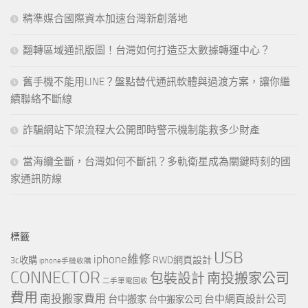
精準媒合國際資本加速台灣新創落地
翻轉區域通訊版圖！台灣如何打造亞太數據轉運中心？
舊手機不能用LINE？盤點替代通訊軟體與過渡方案，讓你繼
續聯絡不斷線
詐騙網站下架流程大公開即時警示機制能救多少財產
當海纜全斷，台灣如何不斷訊？多軌衛星成為關鍵時刻的國
家通訊防線
標籤
USB
iphone維修
RWD網頁設計
3c收購
iphone手機收購
CONNECTOR
包裝設計
南投搬家公司
二手筆電回收
費用
南投搬家費用
台中網頁設計公司
台中搬家
台中搬家公司