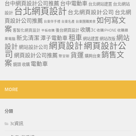
台中網頁設計公司推薦
台中電動車
台北網站
台北網站建置
台北網頁設計
台北網頁設計公司
台北網
設計
如何寫文
頁設計公司推薦
台東伴手禮
台東名產
台東團購美食
案
收購3c
客製化網頁設計
後台網頁設計
收購IPHONE
收購蘋
平板收購
租車
網站
新北清潔
潭子電動車
網站建置
網站改版
果電腦
網頁設計
網頁設計公
設計
網站設計公司
司
銷售文
貨運
網頁設計公司推薦
購夠台東
聚甘新
案
電動車
鏡頭 收購
MORE
分類
3c資訊