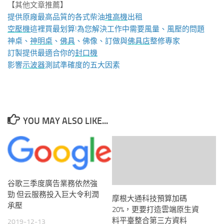
【其他文章推薦】
提供原廠最高品質的各式柴油
堆高機
出租
空壓機
這裡買最划算!為您解決工作中需要風量、風壓的問題
神桌、
神明桌
、
佛具
、佛像、訂做與
佛具店
整修專家
訂製提供最適合你的
封口機
影響
示波器
測試準確度的五大因素
YOU MAY ALSO LIKE...
谷歌三季度廣告業務依然強
勁 但云服務投入巨大令利潤
摩根大通科技預算加碼
承壓
20%，更要打造雲端原生資
料平臺整合第三方資料
2019-12-13