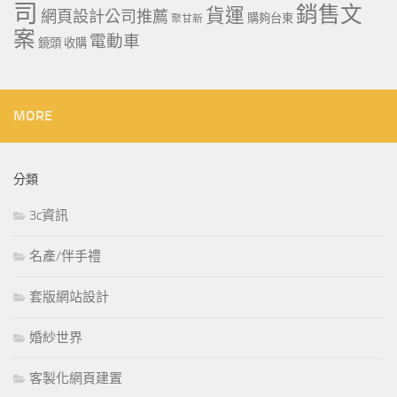
司
銷售文
貨運
網頁設計公司推薦
購夠台東
聚甘新
案
電動車
鏡頭 收購
MORE
分類
3c資訊
名產/伴手禮
套版網站設計
婚紗世界
客製化網頁建置