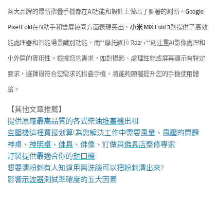
各大品牌的最新摺疊手機都在AI功能和設計上做出了顯著的創新。
Google
Pixel Fold
在AI助手和雙屏協同方面表現突出，
小米 MIX Fold 3
則提供了高效
能處理器和智能場景識別功能，而**摩托羅拉 Razr+**則注重AI影像處理和
小外屏的實用性。根據您的需求，如對攝影、處理性能或屏幕顯示有特定
要求，選擇最符合您需求的摺疊手機，將能夠顯著提升您的手機使用體
驗。
【其他文章推薦】
提供原廠最高品質的各式柴油
堆高機
出租
空壓機
這裡買最划算!為您解決工作中需要風量、風壓的問題
神桌、
神明桌
、
佛具
、佛像、訂做與
佛具店
整修專家
訂製提供最適合你的
封口機
想要
清粉刺
有人知道用
醫洗臉
可以把
粉刺
清出來?
影響
示波器
測試準確度的五大因素