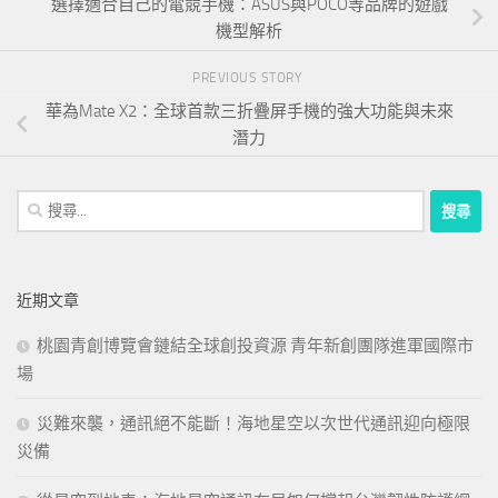
選擇適合自己的電競手機：ASUS與POCO等品牌的遊戲
機型解析
PREVIOUS STORY
華為Mate X2：全球首款三折疊屏手機的強大功能與未來
潛力
搜
尋
關
鍵
近期文章
字:
桃園青創博覽會鏈結全球創投資源 青年新創團隊進軍國際市
場
災難來襲，通訊絕不能斷！海地星空以次世代通訊迎向極限
災備