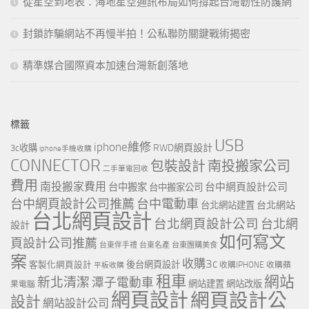
從星空到地表：海地星空通訊布局如何撐起台灣韌性防護網
封鎖詐騙網站不再慢半拍！公私聯防關鍵戰術揭密
精準媒合國際資本加速台灣新創落地
標籤
USB
iphone維修
RWD網頁設計
3c收購
iphone手機收購
CONNECTOR
包裝設計
南投搬家公司
二手筆電回收
費用
南投搬家費用
台中網頁設計公司
台中搬家
台中搬家公司
台中網頁設計公司推薦
台中電動車
台北網站
台北網站建置
台北網頁設計
台北網頁設計公司
台北網
設計
如何寫文
頁設計公司推薦
台東伴手禮
台東名產
台東團購美食
案
收購3c
客製化網頁設計
後台網頁設計
收購IPHONE
收購蘋
平板收購
租車
網站
新北清潔
潭子電動車
網站建置
網站改版
果電腦
網頁設計
網頁設計公
設計
網站設計公司