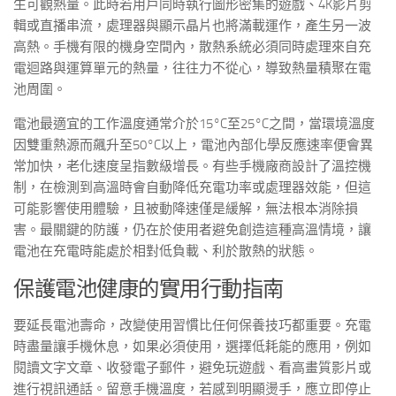
生可觀熱量。此時若用戶同時執行圖形密集的遊戲、4K影片剪
輯或直播串流，處理器與顯示晶片也將滿載運作，產生另一波
高熱。手機有限的機身空間內，散熱系統必須同時處理來自充
電迴路與運算單元的熱量，往往力不從心，導致熱量積聚在電
池周圍。
電池最適宜的工作溫度通常介於15°C至25°C之間，當環境溫度
因雙重熱源而飆升至50°C以上，電池內部化學反應速率便會異
常加快，老化速度呈指數級增長。有些手機廠商設計了溫控機
制，在檢測到高溫時會自動降低充電功率或處理器效能，但這
可能影響使用體驗，且被動降速僅是緩解，無法根本消除損
害。最關鍵的防護，仍在於使用者避免創造這種高溫情境，讓
電池在充電時能處於相對低負載、利於散熱的狀態。
保護電池健康的實用行動指南
要延長電池壽命，改變使用習慣比任何保養技巧都重要。充電
時盡量讓手機休息，如果必須使用，選擇低耗能的應用，例如
閱讀文字文章、收發電子郵件，避免玩遊戲、看高畫質影片或
進行視訊通話。留意手機溫度，若感到明顯燙手，應立即停止