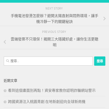
NEXT STORY
手機電池發燙怎麼辦？避開太陽直射與悶熱環境，讓手
機冷靜一下的關鍵秘訣
PREVIOUS STORY
雲端發票不只環保！揭開三大隱藏好處，讓你生活更聰
明
搜
尋
關
鍵
近期文章
字:
看到這個畫面別再點！資安專家教你認明詐騙網站警示
跨國資源注入桃園青創 在地新創迎向全球新商機