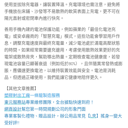
使用並拔除充電器，讓裝置降溫。充電環境也需注意，避免將
手機放在床鋪、沙發等不易散熱的軟質表面上充電，更不可在
陽光直射或密閉車內進行快充。
善用手機內建的電池保護功能，例如蘋果的「最佳化電池充
電」或安卓廠商的「智慧充電」模式，這些功能會學習用戶作
息，調整充電速度與最終充電量，減少電池處於滿電高壓狀態
的時間。如果經常需要邊充邊用，考慮使用散熱效果更好的充
電架或散熱背夾，幫助導出熱量。定期檢查電池健康度，若發
現電池容量已顯著衰退（例如低於80%），且伴隨異常發熱或膨
脹，應儘速更換電池，以維持裝置效能與安全。電池是消耗
品，但透過正確使用，我們能讓它健康地陪伴更久。
【其他文章推薦】
塑膠射出工廠
一條龍製造服務
東元服務站
專業維修團隊，全台據點快速到府！
網頁設計
幫您第一時間規劃公司的形象門面
專業客製化禮物、贈品設計，辦公用品常見【
L夾
】搖身一變大
受好評!!