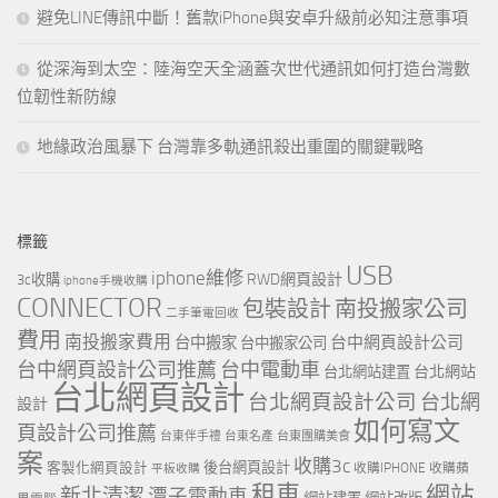
避免LINE傳訊中斷！舊款iPhone與安卓升級前必知注意事項
從深海到太空：陸海空天全涵蓋次世代通訊如何打造台灣數
位韌性新防線
地緣政治風暴下 台灣靠多軌通訊殺出重圍的關鍵戰略
標籤
USB
iphone維修
RWD網頁設計
3c收購
iphone手機收購
CONNECTOR
包裝設計
南投搬家公司
二手筆電回收
費用
南投搬家費用
台中網頁設計公司
台中搬家
台中搬家公司
台中網頁設計公司推薦
台中電動車
台北網站
台北網站建置
台北網頁設計
台北網頁設計公司
台北網
設計
如何寫文
頁設計公司推薦
台東伴手禮
台東名產
台東團購美食
案
收購3c
客製化網頁設計
後台網頁設計
收購IPHONE
收購蘋
平板收購
租車
網站
新北清潔
潭子電動車