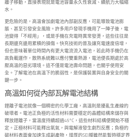
離子移動，直接表現就是電池容量永久性衰減、續航力大幅縮
水。
更危險的是，高溫會加劇電池內部副反應，可能導致電池膨
脹、甚至引發安全風險。許多用戶發現手機用了一陣子後，電
池變得「不經用」，或是手機在充電時異常發燙，這些往往是
長期邊充邊用累積的損傷。快充技術的普及讓充電速度倍增，
但也意味著單位時間內有更大電流流入電池，若此時手機仍在
高負載運作，散熱系統難以應付雙重熱源，電池便長期處於高
壓高溫的惡劣環境。這不僅是電池壽命問題，也關乎使用安
全。了解電池在高溫下的脆弱性，是保護裝置與自身安全的關
鍵一步。
高溫如何從內部瓦解電池結構
鋰離子電池就像一個精密的化學工廠，高溫則是擾亂生產線的
破壞者。電池正負極的活性材料需要穩定的晶體結構來儲存與
釋放鋰離子，當溫度持續超過45°C，這些材料結構便開始不穩
定。正極材料可能釋出氧氣，與電解液發生劇烈反應；負極的
碳材料表面會加速生成副產物，增厚的SEI膜雖然能暫時穩定界