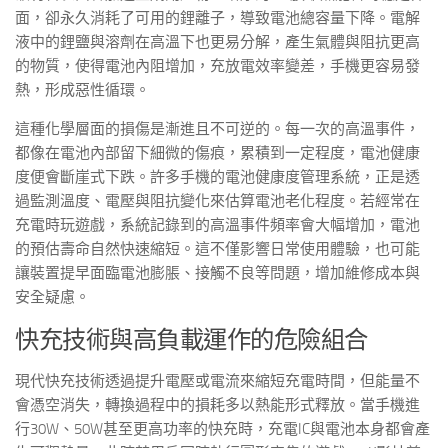
面，卻永久消耗了可用的鋰離子，導致電池總容量下降。電解
液中的鋰鹽與溶劑在高溫下也更易分解，產生氣體與阻抗更高
的物質，使得電池內阻增加，充放電效率變差，手機更容易發
熱，形成惡性循環。
這種化學層面的損傷是漸進且不可逆的。每一次的高溫事件，
都像在電池內部留下細微的傷痕，累積到一定程度，電池健康
度便會斷崖式下跌。許多手機的電池健康度管理系統，正是透
過監測溫度、電壓與阻抗變化來估算電池老化程度。若經常在
充電時玩遊戲，系統記錄到的高溫事件頻率會大幅增加，電池
的預估壽命自然快速縮短。這不僅影響日常使用體驗，也可能
讓裝置提早面臨電池膨脹、接觸不良等問題，增加維修成本與
安全疑慮。
快充技術與高負載運作的危險組合
現代快充技術透過提升電壓或電流來縮短充電時間，但能量不
會憑空消失，轉換過程中的損耗多以熱能形式釋放。當手機進
行30W、50W甚至更高功率的快充時，充電IC與電池本身都會產