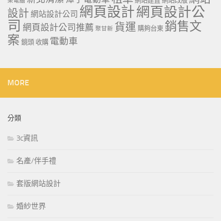
網站建置
網站改版
果電腦
網頁設計
網頁設計公
設計
網站設計公司
司
銷售文
貨運
網頁設計公司推薦
購夠台東
聚甘新
案
電動車
鏡頭 收購
MORE
分類
3c資訊
名產/伴手禮
套版網站設計
婚紗世界