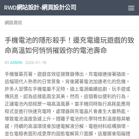
RWD網站設計-網頁設計公司
Skip to content
網路資訊
手機電池的隱形殺手！邊充電邊玩遊戲的致
命高溫如何悄悄摧毀你的電池壽命
BY
ADMIN
·
2026-01-18
手機螢幕亮著，遊戲音效從揚聲器傳出，充電線連接著插座，
這幅現代人熟悉的日常景象，背後藏著電池加速老化的危機。
許多人習慣在手機電量不足時，插上電源繼續追劇、玩手遊或
傳訊息，認為這樣能兩全其美。然而，這個看似便利的行為，
正讓電池內部經歷一場高溫風暴。當手機同時執行高耗能應用
程式並進行快速充電時，處理器與充電晶片會產生大量熱能，
導致電池溫度急遽上升。鋰離子電池的化學特性對溫度極其敏
感，持續的高溫環境會加速電解液分解、電極材料結構損壞，
並在電極表面形成更厚的固態電解質介面膜，這層膜會阻礙鋰