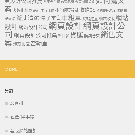
如何寫文
頁設計公司推薦
台東伴手禮
台東名產
台東團購美食
案
收購3c
客製化網頁設計
後台網頁設計
收購IPHONE
收購蘋
平板收購
租車
網站
新北清潔
潭子電動車
網站建置
網站改版
果電腦
網頁設計
網頁設計公
設計
網站設計公司
司
銷售文
貨運
網頁設計公司推薦
購夠台東
聚甘新
案
電動車
鏡頭 收購
MORE
分類
3c資訊
名產/伴手禮
套版網站設計