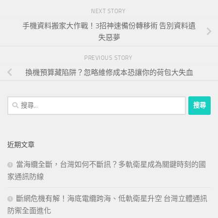
NEXT STORY
手機資料搬家大作戰！3招神速備份轉移術 告別資料遺
失惡夢
PREVIOUS STORY
換機預算藏陷阱？忽略維修成本恐讓你的荷包大失血
搜
尋
關
鍵
近期文章
字:
當海纜全斷，台灣如何不斷訊？多軌衛星成為關鍵時刻的國
家通訊防線
斷網危機有解！海底電纜跨海、低軌衛星升空 台灣立體通訊
防禦全面進化