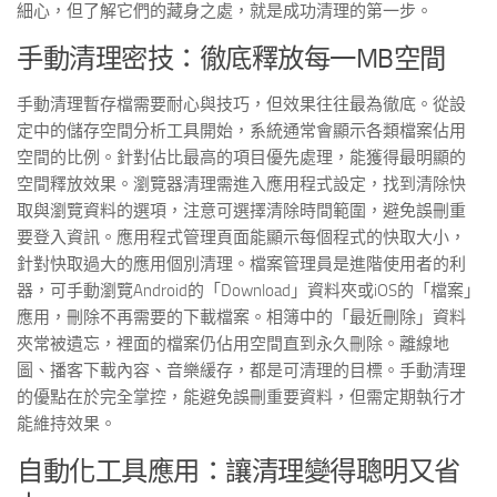
細心，但了解它們的藏身之處，就是成功清理的第一步。
手動清理密技：徹底釋放每一MB空間
手動清理暫存檔需要耐心與技巧，但效果往往最為徹底。從設
定中的儲存空間分析工具開始，系統通常會顯示各類檔案佔用
空間的比例。針對佔比最高的項目優先處理，能獲得最明顯的
空間釋放效果。瀏覽器清理需進入應用程式設定，找到清除快
取與瀏覽資料的選項，注意可選擇清除時間範圍，避免誤刪重
要登入資訊。應用程式管理頁面能顯示每個程式的快取大小，
針對快取過大的應用個別清理。檔案管理員是進階使用者的利
器，可手動瀏覽Android的「Download」資料夾或iOS的「檔案」
應用，刪除不再需要的下載檔案。相簿中的「最近刪除」資料
夾常被遺忘，裡面的檔案仍佔用空間直到永久刪除。離線地
圖、播客下載內容、音樂緩存，都是可清理的目標。手動清理
的優點在於完全掌控，能避免誤刪重要資料，但需定期執行才
能維持效果。
自動化工具應用：讓清理變得聰明又省