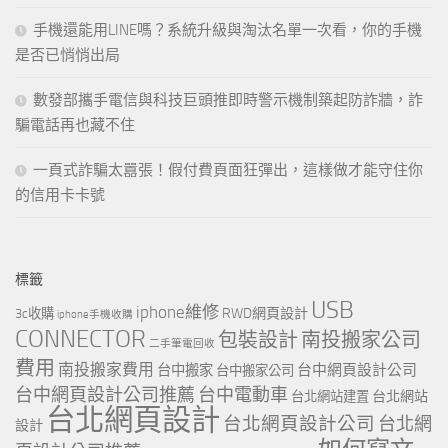
手機還能用LINE嗎？系統升級與淘汰名單一次看，你的手機
是否已悄悄出局
數發部攜手電信與科技巨頭推即時警示機制築起防詐牆，詐
騙電話再也藏不住
一頁式詐騙太囂張！假付費頁面狂彈出，這樣做才能守住你
的信用卡卡號
標籤
USB
iphone維修
RWD網頁設計
3c收購
iphone手機收購
CONNECTOR
包裝設計
南投搬家公司
二手筆電回收
費用
南投搬家費用
台中網頁設計公司
台中搬家
台中搬家公司
台中網頁設計公司推薦
台中電動車
台北網站
台北網站建置
台北網頁設計
台北網頁設計公司
台北網
設計