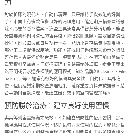
力
對於忙碌的現代人，自動化清理工具是維持手機效能的好幫
手。市面上有多款信譽良好的清理應用，能定期掃描並建議刪
除不必要的暫存檔案。這些工具通常具備智慧分析功能，能區
分重要資料與可清理的暫存檔，降低誤刪風險。設定自動清理
排程，例如每週或每月執行一次，能防止暫存檔無限制堆積。
部分工具還提供深度清理功能，能找出連系統都未顯示的隱藏
暫存檔。雲端備份整合是另一項實用功能，在清理前自動備份
重要資料至雲端。但選擇清理工具時需格外謹慎，避免下載來
路不明或要求過多權限的應用程式。知名品牌如CCleaner、Files
by Google等，通常有較好的信譽與安全性。自動化工具雖方
便，但仍建議定期檢查清理結果，確保重要資料未被誤刪。結
合手動與自動清理，能建立最有效率的空間管理策略。
預防勝於治療：建立良好使用習慣
與其等到容量爆滿才急救，不如建立預防性的使用習慣。定期
檢視應用程式使用情況，移除長時間未使用的程式，能減少暫
存檔產生源頭。調整應用程式設定，限制自動下載多媒體檔案