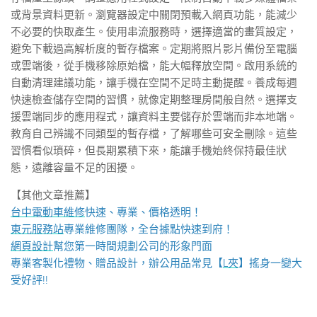
或背景資料更新。瀏覽器設定中關閉預載入網頁功能，能減少
不必要的快取產生。使用串流服務時，選擇適當的畫質設定，
避免下載過高解析度的暫存檔案。定期將照片影片備份至電腦
或雲端後，從手機移除原始檔，能大幅釋放空間。啟用系統的
自動清理建議功能，讓手機在空間不足時主動提醒。養成每週
快速檢查儲存空間的習慣，就像定期整理房間般自然。選擇支
援雲端同步的應用程式，讓資料主要儲存於雲端而非本地端。
教育自己辨識不同類型的暫存檔，了解哪些可安全刪除。這些
習慣看似瑣碎，但長期累積下來，能讓手機始終保持最佳狀
態，遠離容量不足的困擾。
【其他文章推薦】
台中電動車維修
快速、專業、價格透明！
東元服務站
專業維修團隊，全台據點快速到府！
網頁設計
幫您第一時間規劃公司的形象門面
專業客製化禮物、贈品設計，辦公用品常見【
L夾
】搖身一變大
受好評!!