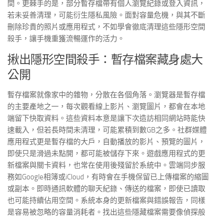
間。更棘手的是，部分暫存檔帶有個人瀏覽紀錄或登入資訊，
若未妥善清理，可能衍生隱私風險。面對容量危機，與其不斷
刪除珍貴的照片或應用程式，不如學會徹底清理這些隱形空間
殺手，讓手機重獲流暢運作的活力。
揪出隱形空間殺手：暫存檔案藏身處大
公開
暫存檔案就像家中的雜物，分散在各個角落。瀏覽器是暫存檔
的主要產地之一，每次觀看線上影片、瀏覽圖片，都會在本地
端留下快取資料。這些資料本意是讓下次造訪相同網站時能快
速載入，但若長時間未清理，可能累積到數GB之多。社群媒體
應用程式更是暫存檔的大戶，自動播放的影片、預覽的圖片，
即使只是滑過未點開，都可能被儲存下來。遊戲應用程式的更
新檔案與關卡資料，也常在使用後殘留於系統中。雲端同步服
務如Google相簿或iCloud，有時會在手機保留已上傳檔案的縮圖
或副本。即時通訊軟體的聊天紀錄、傳送的檔案，即使已讀取
也可能持續佔用空間。系統本身的更新檔案與錯誤報告，同樣
是容易被忽略的容量消耗者。找出這些隱藏檔案需要像偵探般