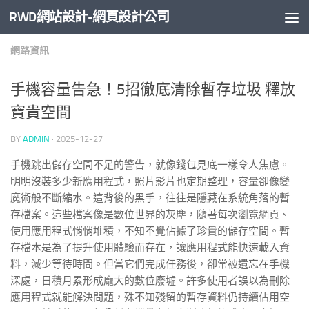
RWD網站設計-網頁設計公司
Skip to content
網路資訊
手機容量告急！5招徹底清除暫存垃圾 釋放
寶貴空間
BY
ADMIN
·
2025-12-27
手機跳出儲存空間不足的警告，就像錢包見底一樣令人焦慮。
明明沒裝多少新應用程式，照片影片也定期整理，容量卻像變
魔術般不斷縮水。這背後的黑手，往往是隱藏在系統角落的暫
存檔案。這些檔案像是數位世界的灰塵，隨著每次瀏覽網頁、
使用應用程式悄悄堆積，不知不覺佔據了珍貴的儲存空間。暫
存檔本是為了提升使用體驗而存在，讓應用程式能快速載入資
料，減少等待時間。但當它們完成任務後，卻常被遺忘在手機
深處，日積月累形成龐大的數位廢墟。許多使用者誤以為刪除
應用程式就能解決問題，殊不知殘留的暫存資料仍持續佔用空