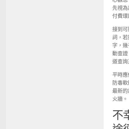
心觀念
先視為
付費環
接到可
詞，若
字，幾
動查證
道查詢
平時應
防毒軟
最新的
火牆。
不