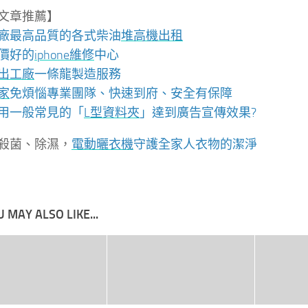
文章推薦】
廠最高品質的各式柴油
堆高機
出租
價好的
iphone維修
中心
出工廠
一條龍製造服務
家
免煩惱專業團隊、快速到府、安全有保障
用一般常見的「
L型資料夾
」達到廣告宣傳效果?
殺菌、除濕，
電動曬衣機
守護全家人衣物的潔淨
 MAY ALSO LIKE...