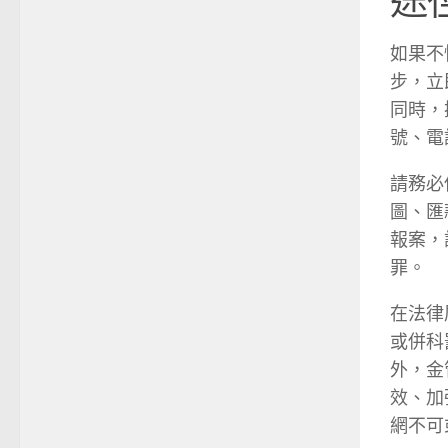
途
如果不
步，立
同時，
號、電
請務必
圖、匯
報案，
罪。
在法律
或併科
外，金
效、加
網不可