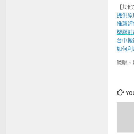
【其他
提供原
推薦評
塑膠射
台中搬
如何利
晾曬、
YOU