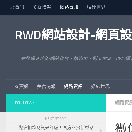
3c資訊
美食情報
網路資訊
婚紗世界
Skip to content
RWD網站設計-網頁
完整網站功能:網站後台、購物車、刷卡金流、RWD
3c資訊
美食情報
網路資訊
婚紗世界
FOLLOW:
網路資
NEXT STORY
微
微信扣款簡訊是詐騙！官方證實新型話