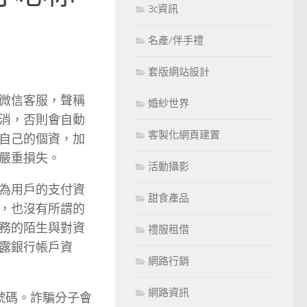
3c資訊
名產/伴手禮
套版網站設計
微信客服，聲稱
婚紗世界
消，否則會自動
客製化網頁建置
自己的個資，加
嚴重損失。
活動攝影
為用戶的支付資
甜食產品
，也沒有所謂的
務的陌生與對資
禮服租借
露銀行帳戶資
網路行銷
網路資訊
號碼。詐騙分子會