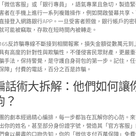
「微信客服」或「銀行專員」，語氣專業且急切，製造緊
害者在手機上進行一系列複雜操作，例如開啟螢幕共享、
直接登入網路銀行APP。一旦受害者照做，銀行帳戶的密
就可能被竊取，存款在短時間內被轉走。
165反詐騙專線不斷接到相關報案，損失金額從數萬元到
具有高度的針對性與欺騙性，不僅侵害民眾財產，更嚴重
騙手法，保持警覺，是守護自身荷包的第一步。記住，任
保障」付費的電話，百分之百是詐騙。
騙話術大拆解：他們如何讓
鉤？
團的劇本經過精心編排，每一步都旨在瓦解你的心防。來
出你的姓名，甚至部分身份證字號，營造其「官方客服」
們會以嚴肅的口吻告知，你的「微信支付百萬保障」免費