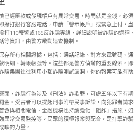
徑
慎已經匯款或發現帳戶有異常交易，時間就是金錢，必須
即撥打銀行客服電話，申請「警示帳戶」或緊急止付，盡
撥打110報警或165反詐騙專線，詳細說明被詐騙的過程
話等資訊，由警方啟動追查機制。
保存所有相關證據，包括：通話記錄、對方來電號碼、通
款明細、轉帳帳號等。這些都是警方偵辦的重要線索。即
詐騙集團往往利用小額詐騙測試漏洞，你的報案可能有助
層面，詐騙行為涉及《刑法》詐欺罪，可處五年以下有期
罰金。受害者可以提起刑事附帶民事訴訟，向犯罪者請求
管會與相關電信、金融機構也持續強化「阻詐」措施，如
強異常交易監控等。民眾的積極報案與配合，是打擊詐騙
或缺的力量。