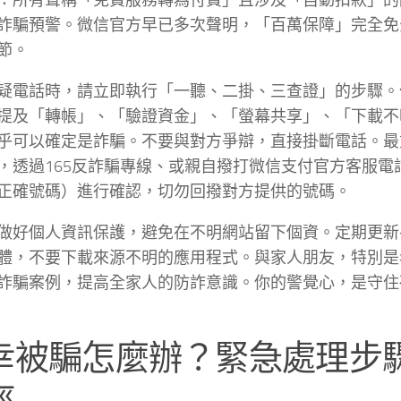
：所有聲稱「免費服務轉為付費」且涉及「自動扣款」的
詐騙預警。微信官方早已多次聲明，「百萬保障」完全免
節。
疑電話時，請立即執行「一聽、二掛、三查證」的步驟。
提及「轉帳」、「驗證資金」、「螢幕共享」、「下載不明
乎可以確定是詐騙。不要與對方爭辯，直接掛斷電話。最
，透過165反詐騙專線、或親自撥打微信支付官方客服電
正確號碼）進行確認，切勿回撥對方提供的號碼。
做好個人資訊保護，避免在不明網站留下個資。定期更新
體，不要下載來源不明的應用程式。與家人朋友，特別是
詐騙案例，提高全家人的防詐意識。你的警覺心，是守住
幸被騙怎麼辦？緊急處理步