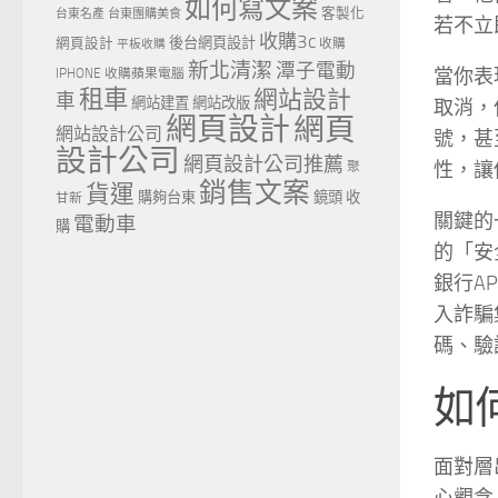
如何寫文案
客製化
台東名產
台東團購美食
若不立
收購3c
網頁設計
後台網頁設計
收購
平板收購
新北清潔
潭子電動
當你表
IPHONE
收購蘋果電腦
租車
網站設計
車
網站建置
網站改版
取消，
網頁設計
網頁
網站設計公司
號，甚
設計公司
網頁設計公司推薦
性，讓
聚
銷售文案
貨運
購夠台東
鏡頭 收
甘新
關鍵的
電動車
購
的「安
銀行A
入詐騙
碼、驗
如
面對層