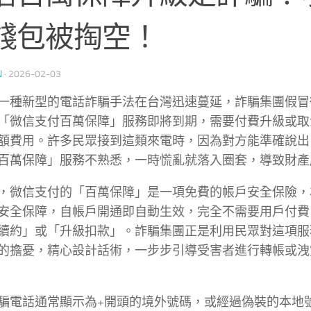
錢包被掏空！
N
·
2026-02-03
一種新型的電話詐騙手法在台灣迅速蔓延，詐騙集團假冒
「微信支付百萬保障」服務即將到期，需要付費升級或取
額費用。許多民眾接到這類來電時，因為對方能準確說出
百萬保障」服務不熟悉，一時慌亂就落入圈套，導致財產
，微信支付的「百萬保障」是一項免費的帳戶安全保險，
安全保障，自帳戶開通即自動生效，完全不需要用戶付費
續約」或「升級扣款」。詐騙集團正是利用民眾對這項服
的擔憂，精心設計話術，一步步引導受害者進行轉帳或洩
騙電話通常顯示為+開頭的境外號碼，或經過偽裝的本地