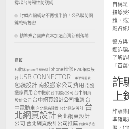
撐起台灣韌性防護網
自稱是
指導受
封鎖詐騙網站不再慢半拍！公私聯防關
體，或
鍵戰術揭密
鍵資訊
精準媒合國際資本加速台灣新創落地
警方與
類詐騙
了解詐
標籤
「百萬
iphone維修
RWD網頁設
3c收購
iphone手機收購
USB CONNECTOR
詐
計
二手筆電回收
包裝設計
南投搬家公司費用
南投
上
搬家費用
台中網頁
台中搬家
台中搬家公司
台中網頁設計公司推薦
台
設計公司
台
中電動車
台北網站設計
台北網站建置
詐騙集
北網頁設計
台北網頁設計
準確報
公司
台北網頁設計公司推薦
台東伴手禮
著，他