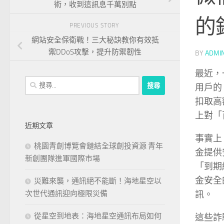
術，收到這訊息千萬別點
的
PREVIOUS STORY
網站安全保衛戰！三大秘訣教你有效抵
禦DDoS攻擊，提升防禦韌性
BY
ADMI
最近，
搜
用戶的
尋
扣取高
關
上對「
鍵
近期文章
字:
事實上
桃園青創博覽會鏈結全球創投資源 青年
金提供
新創團隊進軍國際市場
「到期
金安全
災難來襲，通訊絕不能斷！海地星空以
訊。
次世代通訊迎向極限災備
從星空到地表：海地星空通訊布局如何
這些詐