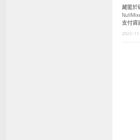
藏匿於
Null
支付資
2022-11