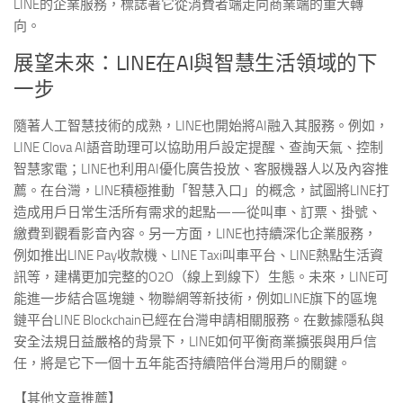
LINE的企業服務，標誌著它從消費者端走向商業端的重大轉
向。
展望未來：LINE在AI與智慧生活領域的下
一步
隨著人工智慧技術的成熟，LINE也開始將AI融入其服務。例如，
LINE Clova AI語音助理可以協助用戶設定提醒、查詢天氣、控制
智慧家電；LINE也利用AI優化廣告投放、客服機器人以及內容推
薦。在台灣，LINE積極推動「智慧入口」的概念，試圖將LINE打
造成用戶日常生活所有需求的起點——從叫車、訂票、掛號、
繳費到觀看影音內容。另一方面，LINE也持續深化企業服務，
例如推出LINE Pay收款機、LINE Taxi叫車平台、LINE熱點生活資
訊等，建構更加完整的O2O（線上到線下）生態。未來，LINE可
能進一步結合區塊鏈、物聯網等新技術，例如LINE旗下的區塊
鏈平台LINE Blockchain已經在台灣申請相關服務。在數據隱私與
安全法規日益嚴格的背景下，LINE如何平衡商業擴張與用戶信
任，將是它下一個十五年能否持續陪伴台灣用戶的關鍵。
【其他文章推薦】