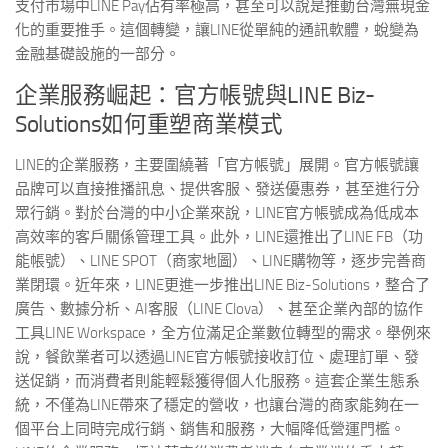
支付市場中LINE Pay佔有率極高，甚至可以說是推動台灣無現金
化的重要推手。這個轉變，讓LINE從單純的通訊軟體，蛻變為
金融基礎設施的一部分。
企業服務崛起：官方帳號與LINE Biz-
Solutions如何重塑商業模式
LINE的企業服務，主要圍繞著「官方帳號」展開。官方帳號讓
品牌可以直接推播訊息、提供客服、發送優惠券，甚至進行分
眾行銷。對於台灣的中小企業來說，LINE官方帳號成為低成本
高效率的客戶關係管理工具。此外，LINE還推出了LINE FB（功
能帳號）、LINE SPOT（商家地圖）、LINE購物等，逐步完善商
業閉環。近年來，LINE更進一步推出LINE Biz-Solutions，整合了
廣告、數據分析、AI客服（LINE Clova）、甚至企業內部的協作
工具LINE Workspace，全方位滿足企業數位轉型的需求。舉例來
說，餐飲業者可以透過LINE官方帳號接收訂位、處理訂單、發
送促銷，而消費者則能輕鬆獲得個人化服務。這套企業生態系
統，不僅為LINE帶來了穩定的營收，也讓台灣的商家能夠在一
個平台上同時完成行銷、銷售和服務，大幅降低營運門檻。