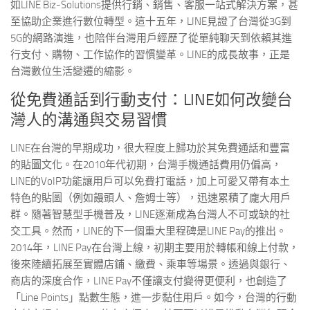
如LINE Biz-Solutions提供行銷、銷售、客服一站式解決方案，甚
至協助企業進行數位轉型。這十五年，LINE見證了台灣從3G到
5G的網路演進，也陪伴台灣用戶經歷了從單純聊天到依賴其進
行支付、購物、工作協作的習慣變革。LINE的成長故事，正是
台灣數位生活變遷的縮影。
從免費通話到行動支付：LINE如何改變台
灣人的溝通與交易習慣
LINE在台灣的早期成功，很大程度上歸功於其免費通話和豐富
的貼圖文化。在2010年代初期，台灣手機通話費用仍偏高，
LINE的VoIP功能讓用戶可以免費打電話，加上可愛又帶有本土
特色的貼圖（例如饅頭人、詹姆士等），迅速累積了龐大用戶
群。隨著智慧型手機普及，LINE逐漸成為台灣人不可或缺的社
交工具。然而，LINE的下一個重大里程碑是LINE Pay的推出。
2014年，LINE Pay在台灣上線，初期主要用於轉帳和線上付款，
後來陸續拓展至實體店鋪、繳費、乘車等場景。透過與銀行、
商店的深度合作，LINE Pay不僅讓支付變得更便利，也創造了
「Line Points」點數生態，進一步黏住用戶。如今，台灣的行動