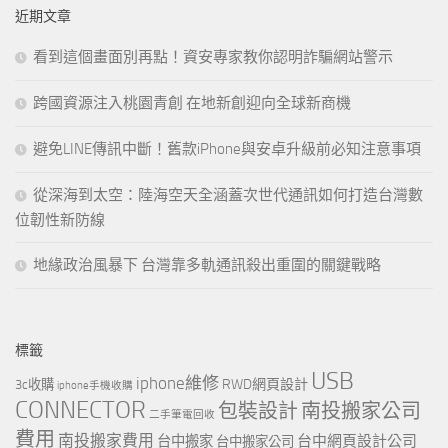
鍵
近期文章
字:
看到這個畫面別再點！資安專家教你認明詐騙網站警示
跨國資源注入桃園青創 在地新創迎向全球新商機
避免LINE傳訊中斷！舊款iPhone與安卓升級前必知注意事項
從深海到太空：陸海空天全涵蓋次世代通訊如何打造台灣數
位韌性新防線
地緣政治風暴下 台灣靠多軌通訊殺出重圍的關鍵戰略
標籤
USB
iphone維修
RWD網頁設計
3c收購
iphone手機收購
CONNECTOR
包裝設計
南投搬家公司
二手筆電回收
費用
南投搬家費用
台中網頁設計公司
台中搬家
台中搬家公司