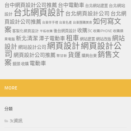
台中網頁設計公司推薦
台中電動車
台北網站
台北網站建置
台北網頁設計
台北網頁設計公司
台北網
設計
如何寫文
頁設計公司推薦
台東伴手禮
台東名產
台東團購美食
案
收購3c
客製化網頁設計
後台網頁設計
收購IPHONE
收購蘋
平板收購
租車
網站
新北清潔
潭子電動車
網站建置
網站改版
果電腦
網頁設計
網頁設計公
設計
網站設計公司
司
銷售文
貨運
網頁設計公司推薦
購夠台東
聚甘新
案
電動車
鏡頭 收購
MORE
分類
3c資訊