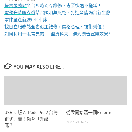
聲寶服務站
全台即時到府維修，專業快速不拖延！
電動升降曬衣機
結合照明與風乾，打造全能陽台新生態
零件量產就選
CNC車床
找
日立服務站
全省派工維修，價格合理、技術到位！
如何利用一般常見的「
L型資料夾
」達到廣告宣傳效果?
YOU MAY ALSO LIKE...
USB-C 版 AirPods Pro 2 台灣
從零開始寫一個Exporter
正式開賣！你會「升級」
2019-10-22
嗎？