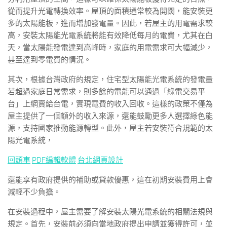
從而提升光電轉換效率。屋頂的面積通常較為開闊，能安裝更
多的太陽能板，進而增加發電量。因此，若屋主的用電需求較
高，安裝太陽能光電系統將能有效降低每月的電費，尤其在白
天，當太陽能發電達到高峰時，家庭的用電需求可大幅減少，
甚至達到零電費的情況。
其次，根據台灣政府的規定，住宅型太陽能光電系統的發電量
若超過家庭日常需求，則多餘的電能可以通過「綠電交易平
台」上網賣給台電，實現電費的收入回收。這樣的政策不僅為
屋主提供了一個額外的收入來源，還能鼓勵更多人選擇綠色能
源，支持國家推動能源轉型。此外，屋主若安裝符合規範的太
陽光電系統，
回頭車
PDF編輯軟體
台北網頁設計
還能享有政府提供的補助或貸款優惠，這在初期安裝費用上會
減輕不少負擔。
在安裝過程中，屋主需要了解安裝太陽光電系統的相關法規與
規定。首先，安裝前必須向當地政府提出申請並獲得許可，並