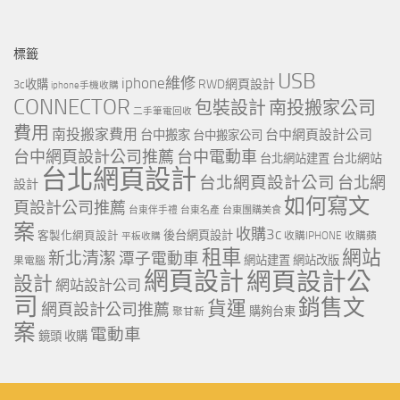
標籤
USB
iphone維修
RWD網頁設計
3c收購
iphone手機收購
CONNECTOR
包裝設計
南投搬家公司
二手筆電回收
費用
南投搬家費用
台中網頁設計公司
台中搬家
台中搬家公司
台中網頁設計公司推薦
台中電動車
台北網站
台北網站建置
台北網頁設計
台北網頁設計公司
台北網
設計
如何寫文
頁設計公司推薦
台東伴手禮
台東名產
台東團購美食
案
收購3c
客製化網頁設計
後台網頁設計
收購IPHONE
收購蘋
平板收購
租車
網站
新北清潔
潭子電動車
網站建置
網站改版
果電腦
網頁設計
網頁設計公
設計
網站設計公司
司
銷售文
貨運
網頁設計公司推薦
購夠台東
聚甘新
案
電動車
鏡頭 收購