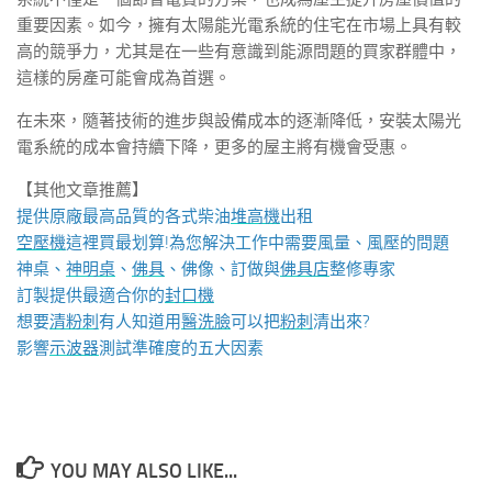
重要因素。如今，擁有太陽能光電系統的住宅在市場上具有較
高的競爭力，尤其是在一些有意識到能源問題的買家群體中，
這樣的房產可能會成為首選。
在未來，隨著技術的進步與設備成本的逐漸降低，安裝太陽光
電系統的成本會持續下降，更多的屋主將有機會受惠。
【其他文章推薦】
提供原廠最高品質的各式柴油
堆高機
出租
空壓機
這裡買最划算!為您解決工作中需要風量、風壓的問題
神桌、
神明桌
、
佛具
、佛像、訂做與
佛具店
整修專家
訂製提供最適合你的
封口機
想要
清粉刺
有人知道用
醫洗臉
可以把
粉刺
清出來?
影響
示波器
測試準確度的五大因素
YOU MAY ALSO LIKE...