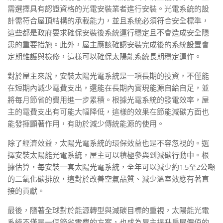
需選擇具有認證資格的光電安裝業者進行安裝。光電系統的設
計需符合屋頂結構的承載能力，並且系統必須符合安全標準，
這些都是政府要求確保安裝後系統運行穩定且不會造成安全隱
患的重要措施。此外，屋主應該確認安裝完成後的系統設置會
定期維護與檢修，這樣可以確保太陽能系統長期穩定運作。
對於屋主來說，安裝太陽光電系統是一項長期的投資，不僅能
在短期內減少電費支出，還能在長期內實現能源自給自足，並
將每月節省的費用進一步累積。根據光電系統的發電效率，屋
主的電費支出有可能大幅降低，這樣的效果在節能減碳方面也
能發揮顯著作用，有助於減少傳統能源的使用。
除了經濟效益，太陽光電系統的環保效益也是不容忽視的。選
擇安裝太陽能光電系統，屋主可以積極參與到減碳行動中。根
據估算，每安裝一套太陽光電系統，全年可以減少約1.5至2公噸
的二氧化碳排放，這對於改善空氣品質、減少溫室效應有著直
接的貢獻。
最後，隨著全球對於能源轉型與減碳目標的重視，太陽能光電
系統不僅是一個節省電費的方案，也成為屋主提升房屋價值的