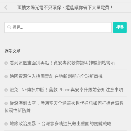
頂樓太陽光電不只環保，還能讓你省下大量電費！
搜
尋
關
鍵
近期文章
字:
看到這個畫面別再點！資安專家教你認明詐騙網站警示
跨國資源注入桃園青創 在地新創迎向全球新商機
避免LINE傳訊中斷！舊款iPhone與安卓升級前必知注意事項
從深海到太空：陸海空天全涵蓋次世代通訊如何打造台灣數
位韌性新防線
地緣政治風暴下 台灣靠多軌通訊殺出重圍的關鍵戰略