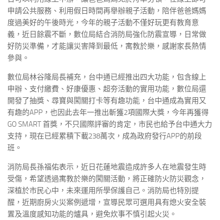
申請公共服務、利用假日時間再舉辦親子活動，陪伴爸爸媽媽
度過美好的午後時光，今年的親子活動不僅好玩更有教育意
義，近日餘震不斷，數位局結合消防局強化防震宣導，日常做
好防災準備，才能讓災害降到最低，寓教於樂，感謝家長熱情
參與。
數位局林谷隆局長補充，台中通已經推出四大功能，包含線上
申辦、支付繳費、好康優惠、超夯活動的實用功能，數位局還
開發了抽獎、尋寶與闖關打卡等有趣功能，台中通成為實用又
有趣的APP，也因此去年一推出斬獲2項國際大獎，今年再獲得
GO SMART 首獎，不只國際評審的肯定，市民也給予台中通大力
支持，現在已經累積下載238萬次，成為政府發行APP的前段
班。
消防局長孫福佑表示，近日花蓮地震造成許多人在地震發生時
受傷，希望透過寓教於樂的闖關活動，將正確防火防災觀念，
深植於市民心中，未來運用所學保護自己。消防局也特別提
醒，近期廚房火災案例遞增，宣導民眾可選用具有熄火安全裝
置及溫度感知功能的爐具，避免炊事不慎引起火災。