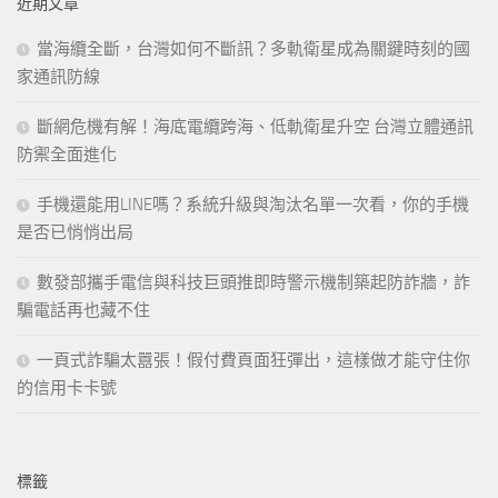
近期文章
字:
當海纜全斷，台灣如何不斷訊？多軌衛星成為關鍵時刻的國
家通訊防線
斷網危機有解！海底電纜跨海、低軌衛星升空 台灣立體通訊
防禦全面進化
手機還能用LINE嗎？系統升級與淘汰名單一次看，你的手機
是否已悄悄出局
數發部攜手電信與科技巨頭推即時警示機制築起防詐牆，詐
騙電話再也藏不住
一頁式詐騙太囂張！假付費頁面狂彈出，這樣做才能守住你
的信用卡卡號
標籤