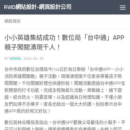
RWD網站設計-網頁設計公司
Skip to content
網路資訊
小小英雄集結成功！數位局「台中通」APP
親子闖關湧現千人！
BY
ADMIN
·
2024-04-18
台中市政府數位治理局今(14)日於烏日舉辦「台中通APP－小小
消防英雄闖關趣」親子活動，現場湧現兩千位家長帶著孩子熱
鬧闖關，千份闖關好禮也快速秒殺！闖關活動透過台中通APP全
新開發的打卡功能，完成全程無紙化活動，串聯線上、線下遊
戲，結合防火、防震宣導，以及認識烏日地理知識，不僅小朋
友們玩得不亦樂乎，家長也給出一個大大的讚，紛紛表示台中
通APP真的好用又好玩！
數位局林谷隆局長指出，台中通APP要做父母最佳的小幫手，平
日可以利用線上申辦，讓爸爸媽媽免於舟車勞頓，在線上即可