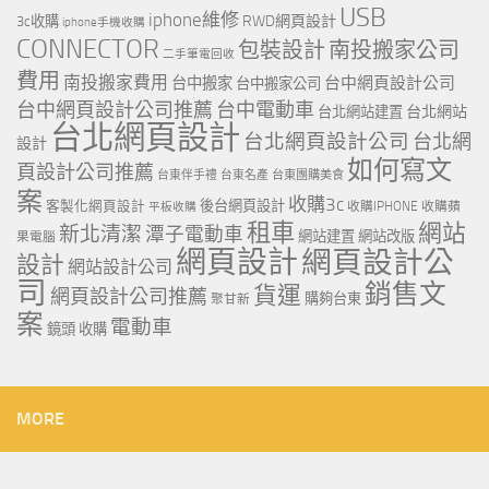
USB
iphone維修
RWD網頁設計
3c收購
iphone手機收購
CONNECTOR
包裝設計
南投搬家公司
二手筆電回收
費用
南投搬家費用
台中網頁設計公司
台中搬家
台中搬家公司
台中網頁設計公司推薦
台中電動車
台北網站
台北網站建置
台北網頁設計
台北網頁設計公司
台北網
設計
如何寫文
頁設計公司推薦
台東伴手禮
台東名產
台東團購美食
案
收購3c
客製化網頁設計
後台網頁設計
收購IPHONE
收購蘋
平板收購
租車
網站
新北清潔
潭子電動車
網站建置
網站改版
果電腦
網頁設計
網頁設計公
設計
網站設計公司
司
銷售文
貨運
網頁設計公司推薦
購夠台東
聚甘新
案
電動車
鏡頭 收購
MORE