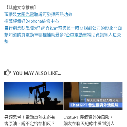
【其他文章推薦】
頂樓裝
太陽光電
聽說可發揮隔熱功效
推薦評價好的
iphone維修
中心
自行創業缺乏曝光?
網頁設計
幫您第一時間規劃公司的形象門面
想知道購買電動車哪裡補助最多?
台中電動車
補助資訊懶人包彙
整
YOU MAY ALSO LIKE...
另類思考！電動車熱未必有
ChatGPT 爆個資外洩風險，
害原油、說不定恰恰相反？
網友在聊天紀錄中看到別人