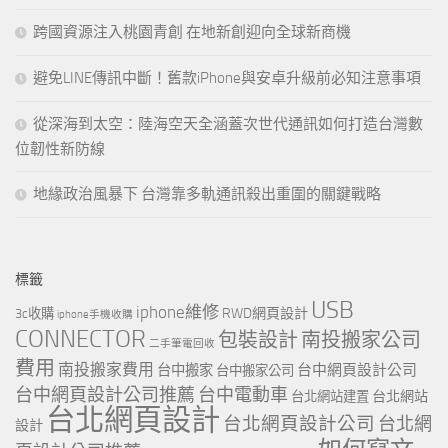
跨國資源注入桃園青創 在地新創迎向全球新商機
避免LINE傳訊中斷！舊款iPhone與安卓升級前必知注意事項
從深海到太空：陸海空天全涵蓋次世代通訊如何打造台灣數
位韌性新防線
地緣政治風暴下 台灣靠多軌通訊殺出重圍的關鍵戰略
標籤
USB
iphone維修
RWD網頁設計
3c收購
iphone手機收購
CONNECTOR
包裝設計
南投搬家公司
二手筆電回收
費用
南投搬家費用
台中網頁設計公司
台中搬家
台中搬家公司
台中網頁設計公司推薦
台中電動車
台北網站
台北網站建置
台北網頁設計
台北網頁設計公司
台北網
設計