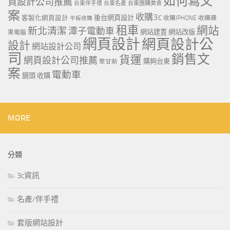
如何寫文
頁設計公司推薦
台東伴手禮
台東名產
台東團購美食
案
收購3c
客製化網頁設計
後台網頁設計
收購IPHONE
收購蘋
平板收購
租車
網站
新北清潔
潭子電動車
網站建置
網站改版
果電腦
網頁設計
網頁設計公
設計
網站設計公司
司
銷售文
貨運
網頁設計公司推薦
購夠台東
聚甘新
案
電動車
鏡頭 收購
MORE
分類
3c資訊
名產/伴手禮
套版網站設計