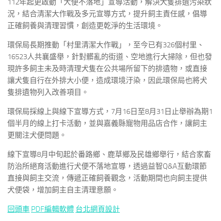
112年起更啟動「犬便不落地」宣導活動，解決犬隻排遺污染狀
況，結合清潔大作戰及多元宣導方式，提升飼主責任感，倡導
正確飼養與清理習慣，創造更乾淨的生活環境。
環保局長期推動「村里清潔大作戰」，至今已有326個村里、
16523人共襄盛舉，針對髒亂的街道、空地進行大掃除，但也發
現許多飼主未及時清理犬隻在公共場所留下的排遺物，或直接
讓犬隻自行在外排大小便，造成環境汙染，因此環保局也將犬
隻排遺物列入改善項目。
環保局採線上與線下宣導方式，7月16日至8月31日止舉辦為期1
個半月的線上打卡活動，並與嘉義縣寵物用品店合作，讓飼主
更關注犬便問題。
線下宣導8月中旬起於番路鄉、鹿草鄉及民雄鄉舉行，結合家畜
防治所絕育活動進行犬便不落地宣導，透過益智Q&A互動環節
直接與飼主交流，傳遞正確飼養觀念，活動期間也向飼主提供
犬便袋，增加飼主自主清理意願。
回頭車
PDF編輯軟體
台北網頁設計