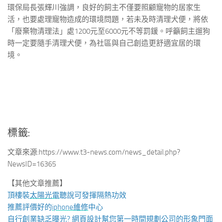
環保局長張輝川強調，良好的飼主不僅要照顧寵物的居家生
活，也要處理寵物造成的環境問題，若未及時清理犬便，將依
「廢棄物清理法」處1200元至6000元不等罰鍰。呼籲飼主遛狗
時一定要隨手清理犬便，為社區與自己創造更舒適宜居的環
境。
標籤:
文章來源:https://www.t3-news.com/news_detail.php?
NewsID=16365
【其他文章推薦】
頂樓裝
太陽光電
聽說可發揮隔熱功效
推薦評價好的
iphone維修
中心
自行創業缺乏曝光?
網頁設計
幫您第一時間規劃公司的形象門面