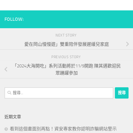
FOLLOW:
NEXT STORY
愛在岡山慢慢遊」雙重陪伴發展遲緩兒家庭
PREVIOUS STORY
「2024大海開吃」系列活動將於11/9開跑 陳其邁歡迎民
眾踴躍參加
搜
尋
關
鍵
近期文章
字:
看到這個畫面別再點！資安專家教你認明詐騙網站警示