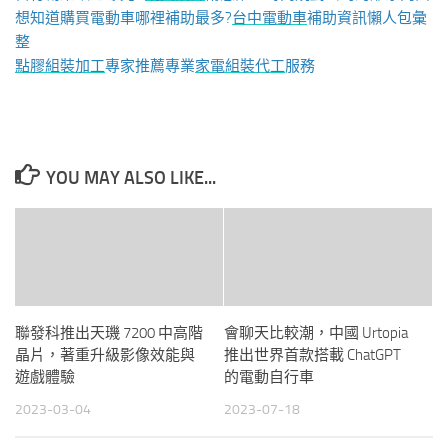
想知道購買電動車哪裡補助最多?
台中電動車
補助資訊懶人包彙
整
點膠組裝加工
專家推薦專業
家電組裝代工
服務
YOU MAY ALSO LIKE...
聯發科推出天璣 7200 中高階
會聊天比較潮，中國 Urtopia
晶片，著重升級影像效能與
推出世界首款搭載 ChatGPT
遊戲體驗
的電動自行車
2023-03-04
2023-07-18