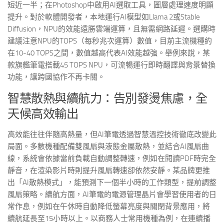
短近一半；在Photoshop中啟用AI選取工具，圖層處理速度明顯
提升。對於軟體開發者，本地運行AI模型如Llama 2或Stable
Diffusion，NPU的效能遠勝雲端運算，且無需網路延遲。選購時
建議注意NPU的TOPS（每秒兆次運算）數值，目前主流機種約
在10-40 TOPS之間，數值越高代表AI效能越強。舉例來說，某
款旗艦筆電搭載45 TOPS NPU，可流暢運行即時翻譯與背景替換
功能，讓跨國協作不再卡關。
智慧散熱與續航力：告別發燙焦慮，全
天候高效輸出
高效能往往伴隨高熱量，但AI筆電透過智慧溫控技術徹底改變此
局面。多數機種配備雙風扇與液態金屬散熱，並結合AI風扇曲
線，系統會依據當前負載自動調整轉速，例如在閱讀PDF時完全
靜音，在渲染影片時則提升風扇轉速卻依然安靜。某品牌更推
出「AI散熱模式」，能預測下一個半小時的工作類型，提前調整
風扇策略。續航方面，AI筆電的電源管理晶片會學習使用者的日
常作息，例如在午休時自動降低螢幕亮度與關閉背景應用，將
續航延長至15小時以上。以商務人士常用機種為例，在連續播