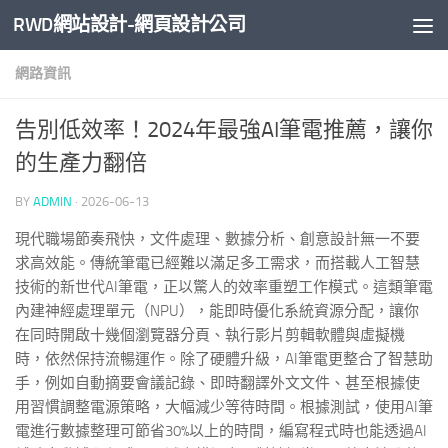
RWD網站設計-網頁設計公司
Skip to content
網路資訊
告別低效率！2024年最強AI筆電推薦，讓你
的生產力翻倍
BY
ADMIN
·
2026-06-13
現代職場節奏飛快，文件處理、數據分析、創意設計無一不要
求高效能。傳統筆電已經難以滿足多工需求，而搭載人工智慧
技術的新世代AI筆電，正以驚人的效率重塑工作模式。這類筆電
內建神經處理單元（NPU），能即時優化系統資源分配，讓你
在同時開啟十幾個瀏覽器分頁、執行影片剪輯軟體與虛擬機
時，依然保持流暢運作。除了硬體升級，AI筆電更整合了智慧助
手，例如自動摘要會議記錄、即時翻譯外文文件、甚至根據使
用習慣調整電源策略，大幅減少等待時間。根據測試，使用AI筆
電進行數據整理可節省30%以上的時間，編寫程式時也能透過AI