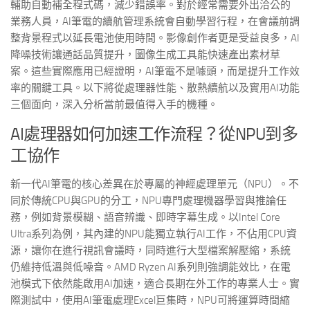
輔助自動補全程式碼，減少錯誤率。對於經常需要外出洽公的
業務人員，AI筆電的續航管理系統會自動學習行程，在會議前調
整背景程式以延長電池使用時間。影像創作者更是受益良多，AI
降噪技術讓通話品質提升，圖像生成工具能快速產出素材草
案。這些實際應用已經證明，AI筆電不是噱頭，而是提升工作效
率的關鍵工具。以下將從處理器性能、散熱續航以及實用AI功能
三個面向，深入分析當前最值得入手的機種。
AI處理器如何加速工作流程？從NPU到多
工協作
新一代AI筆電的核心差異在於專屬的神經處理單元（NPU）。不
同於傳統CPU與GPU的分工，NPU專門處理機器學習與推論任
務，例如背景模糊、語音辨識、即時字幕生成。以Intel Core
Ultra系列為例，其內建的NPU能獨立執行AI工作，不佔用CPU資
源，讓你在進行視訊會議時，同時進行大型檔案解壓縮，系統
仍維持低溫與低噪音。AMD Ryzen AI系列則強調能效比，在電
池模式下依然能啟用AI加速，適合長期在外工作的專業人士。實
際測試中，使用AI筆電處理Excel巨集時，NPU可將運算時間縮