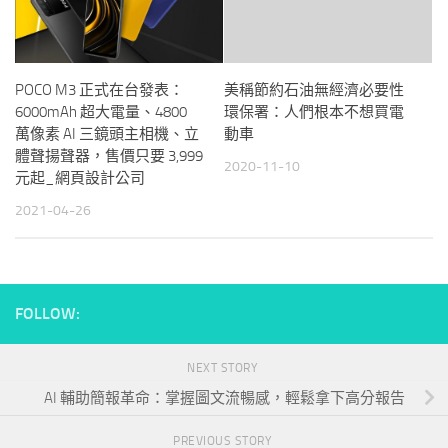
POCO M3 正式在台發表：
美稱節約石油無經濟必要性
6000mAh 超大電量、4800
環保署：人們根本不想買電
萬像素 AI 三鏡頭主相機、立
動車
體聲揚聲器，售價只要 3,999
2020-11-10
元起_網頁設計公司
2021-04-26
FOLLOW:
NEXT STORY
AI 輔助簡報革命：掌握圖文流暢感，輕鬆拿下高分報告
PREVIOUS STORY