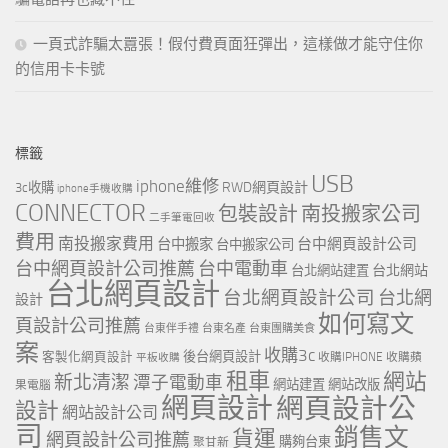
一頁式詐騙太囂張！假付費頁面狂彈出，這樣做才能守住你
的信用卡卡號
標籤
USB
iphone維修
RWD網頁設計
3c收購
iphone手機收購
CONNECTOR
包裝設計
南投搬家公司
二手筆電回收
費用
南投搬家費用
台中網頁設計公司
台中搬家
台中搬家公司
台中網頁設計公司推薦
台中電動車
台北網站
台北網站建置
台北網頁設計
台北網頁設計公司
台北網
設計
如何寫文
頁設計公司推薦
台東伴手禮
台東名產
台東團購美食
案
收購3c
客製化網頁設計
後台網頁設計
收購IPHONE
收購蘋
平板收購
租車
網站
新北清潔
潭子電動車
網站建置
網站改版
果電腦
網頁設計
網頁設計公
設計
網站設計公司
司
銷售文
貨運
網頁設計公司推薦
購夠台東
聚甘新