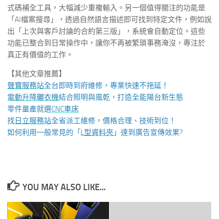
式碼補全工具，大幅減少重複輸入。另一個值得關注的功能是
「AI檔案搜尋」，透過自然語言描述即可找到特定文件，例如說
出「上次與客戶討論的合約第三版」，系統會自動定位。這些
功能已整合到日常操作中，讓你不再被繁瑣事務淹沒，專注於
真正有價值的工作。
【其他文章推薦】
聲寶服務站
全台即時到府維修，專業快速不拖延！
電動升降曬衣機
結合照明與風乾，打造全能陽台新生態
零件量產就選
CNC車床
找
日立服務站
全省派工維修，價格合理、技術到位！
如何利用一般常見的「
L型資料夾
」達到廣告宣傳效果?
YOU MAY ALSO LIKE...