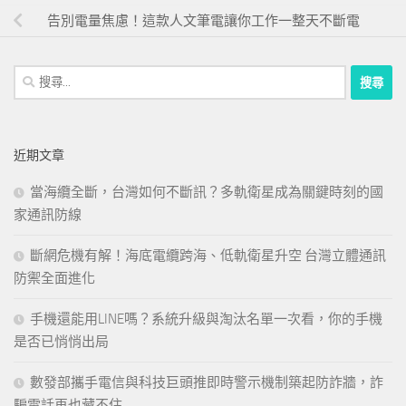
告別電量焦慮！這款人文筆電讓你工作一整天不斷電
搜
尋
關
鍵
近期文章
字:
當海纜全斷，台灣如何不斷訊？多軌衛星成為關鍵時刻的國
家通訊防線
斷網危機有解！海底電纜跨海、低軌衛星升空 台灣立體通訊
防禦全面進化
手機還能用LINE嗎？系統升級與淘汰名單一次看，你的手機
是否已悄悄出局
數發部攜手電信與科技巨頭推即時警示機制築起防詐牆，詐
騙電話再也藏不住