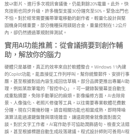
放4K影片、進行多次視訊會議後，仍能剩餘20%電量。此外，快
充技術也同步升級，許多機型支援30分鐘充至50%，緊急出門也
不怕。對於經常需要攜帶筆電移動的創作者，輕量化設計與堅
固機身同樣重要，部分機種採用鎂鋁合金，重量控制在1.2公斤
內，卻仍然通過軍規耐摔測試。
實用AI功能推薦：從會議摘要到創作輔
助，解放你的腦力
硬體只是基礎，真正的效率來自於軟體整合。Windows 11內建
的Copilot功能，能直接從工作列呼叫，幫你統整郵件、安排行事
曆，甚至根據對話內容生成回信草稿。部分品牌更推出專屬AI助
理，例如某款筆電的「智控中心」，可一鍵錄製螢幕並自動生
成重點摘要，免除手動筆記的麻煩。影像編修方面，AI去除背
景、人像強化、老照片修復等工具，以往需要專業軟體花費數
分鐘，現在只需幾秒鐘。語音相關功能也相當成熟，即時降噪
演算法能過濾鍵盤聲與環境雜音，讓遠距開會就像面對面交
談。對於文字工作者，AI寫作助手可協助潤飾語句、檢查文法錯
誤，甚至根據標題自動生成段落建議。程式設計師則可善用AI程