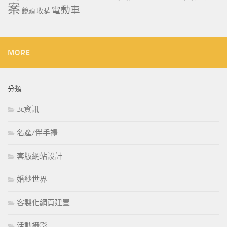
案
電動車
鏡頭 收購
MORE
分類
3c資訊
名產/伴手禮
套版網站設計
婚紗世界
客製化網頁建置
活動攝影