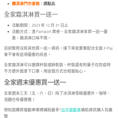
霜淇淋門市查詢
：請點此
全家霜淇淋買一送一
活動期間：2023 年 12 月 31 日止
活動方式：憑 Famiport 票券，全家霜淇淋享買一送一優
惠，霜淇淋口味不限。
目前暫時沒有其他買一送一資訊，接下來就要看配合全盈＋Pay
會不會有這項優惠的訊息。
全家霜淇淋可以選擇杯裝或餅乾裝，杯裝還有附蓋子在防疫時
不方便外面拿下口罩，用這個方式也相當貼心。
全家週末優惠買一送一
全家週末三天（五、六、日）除了冰淇淋雪糕優惠外，咖啡、
泡麵也有優惠喔！
想知道購買電動車哪裡補助最多?
台中電動車
補助資訊懶人包彙
整