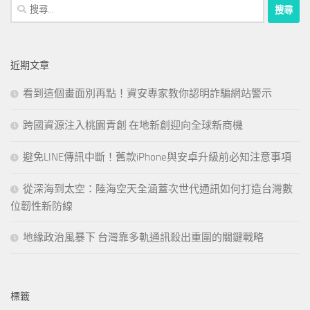
搜
尋
關
鍵
近期文章
字:
看到這個畫面別再點！資安專家教你認明詐騙網站警示
跨國資源注入桃園青創 在地新創迎向全球新商機
避免LINE傳訊中斷！舊款iPhone與安卓升級前必知注意事項
從深海到太空：陸海空天全涵蓋次世代通訊如何打造台灣數
位韌性新防線
地緣政治風暴下 台灣靠多軌通訊殺出重圍的關鍵戰略
標籤