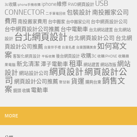
USB
iphone維修
RWD網頁設計
3c收購
iphone手機收購
CONNECTOR
包裝設計
南投搬家公司
二手筆電回收
費用
南投搬家費用
台中網頁設計公司
台中搬家
台中搬家公司
台中網頁設計公司推薦
台中電動車
台北網站
台北網站建置
台北網頁設計
台北網頁設計公司
台北網
設計
如何寫文
頁設計公司推薦
台東伴手禮
台東名產
台東團購美食
案
收購3c
客製化網頁設計
後台網頁設計
收購IPHONE
收購蘋
平板收購
租車
網站
新北清潔
潭子電動車
網站建置
網站改版
果電腦
網頁設計
網頁設計公
設計
網站設計公司
司
銷售文
貨運
網頁設計公司推薦
購夠台東
聚甘新
案
電動車
鏡頭 收購
MORE