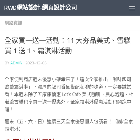
RWD網站設計-網頁設計公司
Skip to content
網路資訊
全家買一送一活動：11 大夯品美式、雪糕
買 1 送 1、霜淇淋活動
BY
ADMIN
·
2023-12-03
全家便利商店週末優惠小確幸來了！這次全家推出「咖啡起司
歐蕾霜淇淋」，濃厚的起司香氣搭配咖啡的味道，一定要試試
看！本週末除了五康康優惠 Let’s Café 美式咖啡、農心泡麵、杜
老爺雪糕也享買一送一優惠外，全家霜淇淋優惠活動也開跑中
喔！
週末（五、六、日）連續三天全家優惠懶人包請看！（圖/全家
霜淇淋）