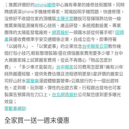
；推薦評價好的
iphone維修
中心擁有專業的維修技術團隊，同時
聘請資深iphone手機維修專家，現場說明手機問題，快速修理，
沒修好不收錢住家的頂樓裝
太陽光電
聽說可發揮隔熱功效一線
推薦東陽能源擁有核心技術、產品研發、系統規劃設置、專業
團隊的太陽能發電廠商。
網頁設計
一頭霧水該從何著手呢?
回頭
車
貨運收費標準宇安交通關係企業，自成立迄今，即秉持著
「以誠待人」、「以實處事」的企業信念
台中搬家公司
教你幾
個打包小技巧,輕鬆整理裝箱!還在煩惱搬家費用要多少哪？台中
大展搬家線上試算搬家費用，從此不再擔心「物品怎麼計
費」、「多少車才能裝完」
台中搬家
公司費用怎麼算?擁有20年
純熟搬遷經驗，提供免費估價且流程透明更是5星評價的搬家公
司好山好水
露營車
漫遊體驗露營車x公路旅行的十一個出遊特
色。走到哪、玩到哪，彈性的出遊方案，行程跟出發地也可客
製廣告預算用在刀口上，
台北網頁設計
公司幫您達到更多曝光
效益；
電動車補助
全家買一送一週末優惠