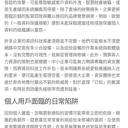
發起的攻擊，可能導致敏感客戶資料外洩、智慧財產被竊，或
是生產線因系統癱瘓而停擺。除了直接的財務損失，企業更將
面臨巨額的監管罰款與難以挽回的品牌聲譽損害。例如，歐盟
的《一般資料保護規範》便對未能採取適當技術措施保護個人
資料的組織課以重罰。
許多企業的資訊科技資產清冊並不完整，他們可能根本不清楚
網路中究竟有多少台設備，以及這些設備的作業系統與軟體版
本。沒有完整的可視性，就無從管理與修補。此外，預算與人
力資源的限制也是關鍵。中小企業可能無力聘請專職的資安團
隊，而將資訊科技工作外包，若未明確將系統更新維護納入合
約要求，便可能產生管理空窗。即使是大企業，資安團隊也常
疲於奔命地應付層出不窮的新威脅，對於處理「已知」的舊漏
洞，有時反而因優先級排序而遭到延後。
個人用戶面臨的日常陷阱
回到個人層面，忽略更新通知的習慣可能帶來立即的危險。網
路釣魚郵件、惡意廣告常常會利用這些未修補的漏洞，在使用
者瀏覽網頁或開啟文件時，在背景無聲無息地安裝惡意軟體。