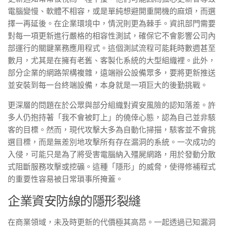
電腦變慢、軟體不相容，或是單純想避開重開機的麻煩，而選
擇一再延後。在企業環境中，情況則更為棘手。資訊部門需要
對每一項更新進行嚴格的相容性測試，確保它不會影響公司內
部運行的關鍵業務應用程式。這個測試流程可能耗時數週甚至
數月，尤其是在擁有老舊、客製化系統的大型組織裡。此外，
部分企業的網路架構複雜，遠端辦公設備眾多，要將更新推送
並安裝到每一台終端設備，本身就是一項巨大的後勤挑戰。
更深層的問題在於公眾與部分組織對資安風險的認知落差。許
多人仍抱持著「我不會被盯上」的僥倖心態，認為自己並非駭
客的目標。然而，現代攻擊大多為自動化掃描，駭客並不會挑
選目標，而是無差別地攻擊所有存在漏洞的系統。一次成功的
入侵，可能只是為了將受害電腦納入殭屍網路，用於發動分散
式阻斷服務攻擊或挖礦。這種「隱形」的威脅，使得修補程式
的重要性容易被日常瑣事所掩蓋。
企業資安防線的隱形裂縫
在商業領域，未及時更新的代價極其高昂。一起透過已知漏洞