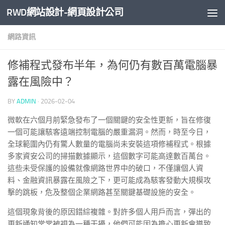
RWD網站設計-網頁設計公司
Skip to content
網路資訊
修補程式發布半年，為何仍有數百萬電腦暴
露在風險中？
BY
ADMIN
·
2026-02-04
微軟在六個月前緊急發布了一個關鍵的安全性更新，旨在修復
一個可能讓駭客遠端控制電腦的嚴重漏洞。然而，時至今日，
全球範圍內仍有驚人數量的電腦尚未安裝這項修補程式。根據
多家資安公司的掃描數據顯示，這個數字可能高達數百萬台。
這些未受保護的設備就像網路世界中的破口，不僅讓個人資
料、金融資訊暴露在風險之下，更可能成為駭客發動大規模攻
擊的跳板，危及整個企業網路甚至關鍵基礎設施的安全。
這個現象背後的原因錯綜複雜。對許多個人用戶而言，彈出的
更新通知常常被視為一種干擾，他們可能因為擔心更新會導致