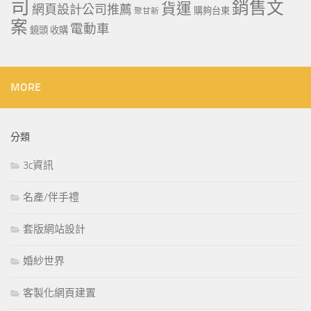
司
銷售文
貨運
網頁設計公司推薦
購夠台東
聚甘新
案
電動車
鏡頭 收購
MORE
分類
3c資訊
名產/伴手禮
套版網站設計
婚紗世界
客製化網頁建置