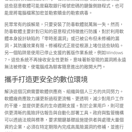
這些惡意軟體可能是竊取銀行帳號密碼的鍵盤側錄程式，也可
能是將電腦檔案加密並勒索贖金的勒索病毒。
民眾常有的誤解是，只要安裝了防毒軟體就萬無一失。然而，
防毒軟體主要針對已知的惡意程式特徵進行防護，對於利用軟
體本身設計缺陷的「零時差漏洞」或已被公布但未修補的漏
洞，其防護效果有限。修補程式正是從根源上堵住這些缺陷。
另一個陷阱是使用已停止支援的舊版作業系統，例如Windows
7。這些系統不再接收安全性更新，意味著新發現的漏洞將永遠
無法被修復，使電腦成為駭客隨意進出的敞開大門。
攜手打造更安全的數位環境
解決這個沉痾需要軟體供應商、組織與個人三方的共同努力。
軟體廠商應致力讓更新過程更流暢、更透明，減少對用戶工作
的干擾，並提供更長的生命週期支援。對於企業用戶，則可提
供更清晰的風險評估報告與自動化部署工具。政府與監管機構
可以透過法規與標準，要求關鍵基礎設施提供者與處理大量個
資的企業，必須在特定期限內完成高風險漏洞的修補，並進行