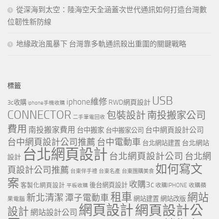
從深海到太空：陸海空天全涵蓋次世代通訊如何打造台灣數
位韌性新防線
地緣政治風暴下 台灣靠多軌通訊殺出重圍的關鍵戰略
標籤
USB
iphone維修
RWD網頁設計
3c收購
iphone手機收購
CONNECTOR
包裝設計
南投搬家公司
二手筆電回收
費用
南投搬家費用
台中網頁設計公司
台中搬家
台中搬家公司
台中網頁設計公司推薦
台中電動車
台北網站
台北網站建置
台北網頁設計
台北網頁設計公司
台北網
設計
如何寫文
頁設計公司推薦
台東伴手禮
台東名產
台東團購美食
案
收購3c
客製化網頁設計
後台網頁設計
收購IPHONE
收購蘋
平板收購
租車
網站
新北清潔
潭子電動車
網站建置
網站改版
果電腦
網頁設計
網頁設計公
設計
網站設計公司