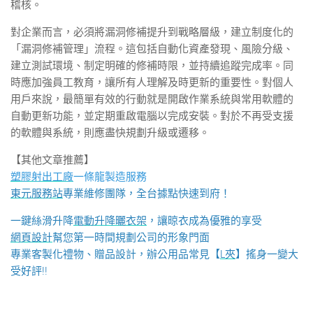
稽核。
對企業而言，必須將漏洞修補提升到戰略層級，建立制度化的
「漏洞修補管理」流程。這包括自動化資產發現、風險分級、
建立測試環境、制定明確的修補時限，並持續追蹤完成率。同
時應加強員工教育，讓所有人理解及時更新的重要性。對個人
用戶來說，最簡單有效的行動就是開啟作業系統與常用軟體的
自動更新功能，並定期重啟電腦以完成安裝。對於不再受支援
的軟體與系統，則應盡快規劃升級或遷移。
【其他文章推薦】
塑膠射出工廠
一條龍製造服務
東元服務站
專業維修團隊，全台據點快速到府！
一鍵絲滑升降
電動升降曬衣架
，讓晾衣成為優雅的享受
網頁設計
幫您第一時間規劃公司的形象門面
專業客製化禮物、贈品設計，辦公用品常見【
L夾
】搖身一變大
受好評!!