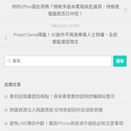
你的Office還在用嗎？微軟多版本驚現高危漏洞，快檢查
電腦是否已中招！
PREVIOUS STORY
Project Genie降臨！3D創作不再是專業人士特權，全民
都能當造物主
搜
尋
關
鍵
近期文章
字:
看到這個畫面別再點！資安專家教你認明詐騙網站警示
跨國資源注入桃園青創 在地新創迎向全球新商機
避免LINE傳訊中斷！舊款iPhone與安卓升級前必知注意事項